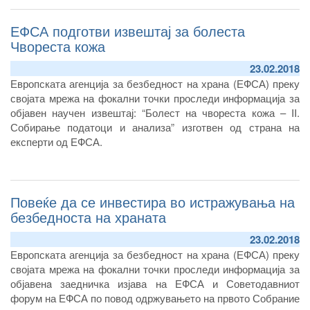
претпристапна помош на Европската Комисија – TAIEX, се
ЕФСА подготви извештај за болеста
одржува во Скопје. На работилницата учествуваат
претставници од Агенција од Секторот за ветеринарно јавно
Чвореста кожа
здравје, Секторот за инспекциски надзор и официјални
23.02.2018
ветеринари.
Европската агенција за безбедност на храна (ЕФСА) преку
својата мрежа на фокални точки проследи информација за
објавен научен извештај: “Болест на чвореста кожа – II.
Собирање податоци и анализа” изготвен од страна на
експерти од ЕФСА.
Повеќе да се инвестира во истражувања на
безбедноста на храната
23.02.2018
Европската агенција за безбедност на храна (ЕФСА) преку
својата мрежа на фокални точки проследи информација за
објавенa заедничка изјава на ЕФСА и Советодавниот
форум на ЕФСА по повод одржувањето на првото Собрание