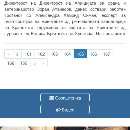
Директорот на Директорот на Агенцијата за храна и
ветеринарство Зоран Атанасов, денес оствари работен
состанок со Александра Хамонд Симан, експерт за
благосостојба на животните од регионалната канцеларија
на Кралското здружение за заштита на животните од
суровост од Велика Британија во Хрватска. На состанокот
беа објаснети основите на обуката за социјализација на
кучињата за која се одржува неделава, а прецизирани беа и
Pagination
деталите за продолжување на соработката на Агенцијата
First
«
Previous
<
Page
161
Page
162
Page
163
Page
164
Current
165
Page
166
Page
167
со ова здружение.
page
page
page
Page
168
Page
169
Следна
>
Last
»
страна
page
Соопштенија
Видео