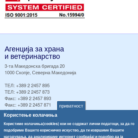
Агенција за храна
и ветеринарство
3-та Македонска бригада 20
1000 Скопје, Северна Македонија
ТЕЛ:
+389 2 2457 895
ТЕЛ:
+389 2 2457 873
Факс:
+389 2 2457 893
Факс:
+389 2 2457 871
приватност
info@fva.gov.mk
Користење колачиња
[АХВ-претходна страна]
Користиме колачиња(cookies) кои не содржат лични податоци, за да го
подобриме Вашето корисничко искуство, да ги извршиме Вашите
Соопштенија
Навигација
нагодувања, да анализираме интернет сообраќај и подобро да ја