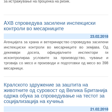
за истражување на проценка на ризик.
AХВ спроведува засилени инспекциски
контроли во месарниците
23.02.2018
Агенцијата за храна и ветеринарство спроведува засилени
инспекциски контроли во месарниците во земјава. Од
декември досега, официјалните инспектори ги
исконтролираа условите за производство, чување и
трговија со месо и производи и подготовки од месо во 398
месарници.
Со контролите констатирани се недоследности кои се
однесуваат на нехигиена во објектите, неспроведени мерки
Кралското здружение за заштита на
за дезинфекција и дезинсекција, неправилно декларирање
на месото, непоседување на комерцијален документ за
животните од суровост од Велика Британија
пратка месо.
одржа обука за спроведување на тестот за
социјализација на кучиња
21.02.2018