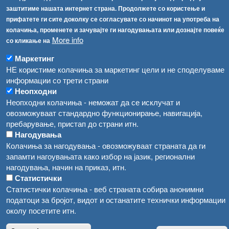
Република Бугарија ги засили официјалните контроли при увоз на свежо овошје и зеленчук
заштитиме нашата интернет страна. Продолжете со користење и
Архива
прифатете ги сите доколку се согласувате со начинот на употреба на
Високите температури ризик од труење со храна, опасни се и за животните
Регистри
колачиња, променете и зачувајте ги нагодувањата или дознајте повеќе
More info
со кликање на
Обрасци
Водата во Гостивар може да се користи како техничка, продолжува испораката на флаширана вода
Забрани
Маркетинг
Во Гостивар спроведени 70 вонредни контроли
НЕ користиме колачиња за маркетинг цели и не споделуваме
Огласи
информации со трети страни
Забраната за водата во Гостивар останува на сила, операторите да користат само технички безбедна вода
Неопходни
Неопходни колачиња - неможат да се исклучат и
овозможуваат стандардно функционирање, навигација,
пребарување, пристап до страни итн.
Нагодувања
Колачиња за нагодувања - овозможуваат страната да ги
запамти нагоувањата како избор на јазик, регионални
нагодувања, начин на приказ, итн.
Статистички
Статистички колачиња - веб страната собира анонимни
податоци за бројот, видот и останатите технички информации
околу посетите итн.