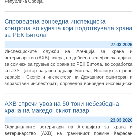
Република Србија.
Спроведена вонредна инспекциска
контрола во кујната која подготвувала храна
за РЕК Битола
27.03.2026
Инспекциските служби на Агенција за храна и
ветеринарство (АХВ), вчера, по добиена телефонска дојава
за сомнеж за труење со храна во РЕК Битола, во соработка
со ЈЗУ Центар за јавно здравје Битола, Институт за јавно
здравје - Скопје и инспектори на Државниот санитеран и
здравствен инспекторат, спроведоа вонреден инспекциски
надзор во кујната на операторот кој вршел снабдување со
храна на РЕК Битола. Во координирана акција, земени се
АХВ спречи увоз на 50 тони небезбедна
мостри од храна и брисеви од работни површини, раце и
нос на затекнати вработени лица во кујната.
храна на македонскиот пазар
23.03.2026
Официјалните ветеринари на Агенцијата за храна и
ветеринарство (АХВ) на граничниот премин Ќафасан