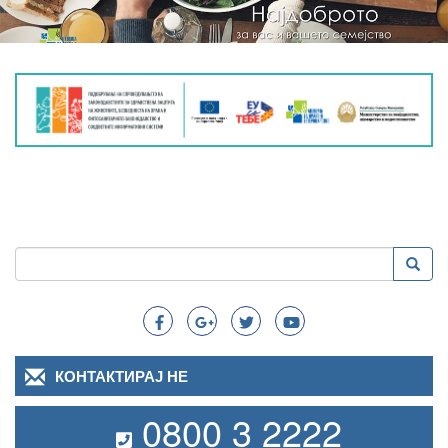
Пребарување
Преба
Search
КОНТАКТИРАЈ НЕ
0800 3 2222