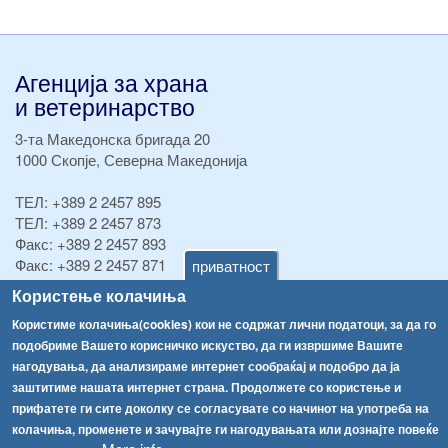
Агенција за храна
и ветеринарство
3-та Македонска бригада 20
1000 Скопје, Северна Македонија
ТЕЛ:
+389 2 2457 895
ТЕЛ:
+389 2 2457 873
Факс:
+389 2 2457 893
Факс:
+389 2 2457 871
приватност
info@fva.gov.mk
Користење колачиња
Користиме колачиња(cookies) кои не содржат лични податоци, за да го
[АХВ-претходна страна]
подобриме Вашето корисничко искуство, да ги извршиме Вашите
Соопштенија
Навигација
нагодувања, да анализираме интернет сообраќај и подобро да ја
Република Бугарија ги засили официјалните контроли при увоз на свежо овошје и зеленчук
заштитиме нашата интернет страна. Продолжете со користење и
Архива
прифатете ги сите доколку се согласувате со начинот на употреба на
Високите температури ризик од труење со храна, опасни се и за животните
Регистри
колачиња, променете и зачувајте ги нагодувањата или дознајте повеќе