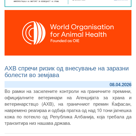
АХВ спречи ризик од внесување на заразни
болести во земјава
08.04.2026
Во рамки на засилените контроли на граничните премини,
официјалните ветеринари на Агенцијата за храна и
ветеринарствцо (АХВ), на граничниот премин Ќафасан,
навремено реагираа и одбија пратка од над 10 тони јагнешка
кожа по потекло од Република Албанија, која требала да
транзитира низ нашава држава.