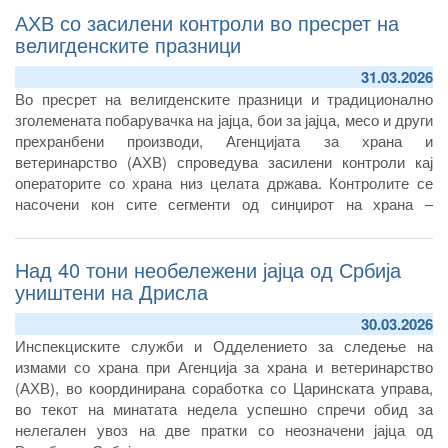
АХВ со засилени контроли во пресрет на
велигденските празници
31.03.2026
Во пресрет на велигденските празници и традиционално
зголемената побарувачка на јајца, бои за јајца, месо и други
прехранбени производи, Агенцијата за храна и
ветеринарство (АХВ) спроведува засилени контроли кај
операторите со храна низ целата држава. Контролите се
насочени кон сите сегменти од синџирот на храна –
производство, преработка, дистрибуција и продажба – со
цел да се спречи пласирање на небезбедни производи и да
Над 40 тони необележени јајца од Србија
се сузбие нелегалната трговија.
уништени на Дрисла
30.03.2026
Инспекциските служби и Одделението за следење на
измами со храна при Агенција за храна и ветеринарство
(АХВ), во координирана соработка со Царинската управа,
во текот на минатата недела успешно спречи обид за
нелегален увоз на две пратки со неозначени јајца од