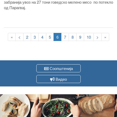
забранија увоз на 27 тони говедско мелено месо по потекло
од Парагвај.
Pagination
First
«
Previous
<
Page
2
Page
3
Page
4
Page
5
Current
6
Page
7
Page
8
Page
9
Page
10
Следна
>
Last
»
page
page
page
страна
page
Соопштенија
Видео