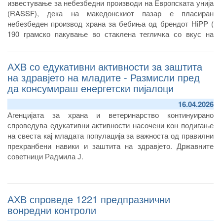
известување за небезбедни производи на Европската унија
(RASSF), дека на македонскиот пазар е пласиран
небезбеден производ храна за бебиња од брендот HiPP (
190 грамско пакување во стаклена тегличка со вкус на
морков и компир) кој е предмет на повлекување и истрага
во Австрија и неколку европски земји.
АХВ со едукативни активности за заштита
на здравјето на младите - Размисли пред
да консумираш енергетски пијалоци
16.04.2026
Агенцијата за храна и ветеринарство континуирано
спроведува едукативни активности насочени кон подигање
на свеста кај младата популација за важноста од правилни
прехранбени навики и заштита на здравјето. Државните
советници Радмила Ј.
АХВ спроведе 1221 предпразнични
вонредни контроли