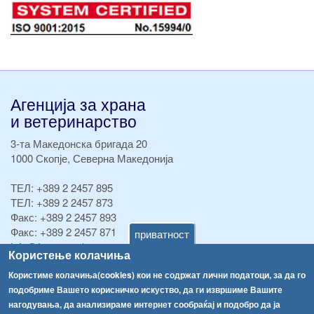
Агенција за храна
и ветеринарство
3-та Македонска бригада 20
1000 Скопје, Северна Македонија
ТЕЛ:
+389 2 2457 895
ТЕЛ:
+389 2 2457 873
Факс:
+389 2 2457 893
Факс:
+389 2 2457 871
приватност
info@fva.gov.mk
Користење колачиња
[АХВ-претходна страна]
Користиме колачиња(cookies) кои не содржат лични податоци, за да го
подобриме Вашето корисничко искуство, да ги извршиме Вашите
Соопштенија
Навигација
нагодувања, да анализираме интернет сообраќај и подобро да ја