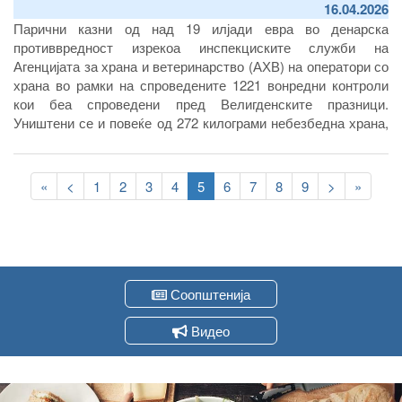
16.04.2026
Парични казни од над 19 илјади евра во денарска
противвредност изрекоа инспекциските служби на
Агенцијата за храна и ветеринарство (АХВ) на оператори со
храна во рамки на спроведените 1221 вонредни контроли
кои беа спроведени пред Велигденските празници.
Уништени се и повеќе од 272 килограми небезбедна храна,
најголемиот дел од животинско потекло. Дополнително,
нештетно уништени на депонијата Дрисла беа и повеќе од
Pagination
40 тони небезбедни јајца по потекло од соседна Србија кои
First
«
Previous
<
Page
1
Page
2
Page
3
Page
4
Current
5
Page
6
Page
7
Page
8
Page
9
Следна
>
Last
»
беше спречено да се прошверцуваат во земјава.
page
page
page
страна
page
Соопштенија
Видео