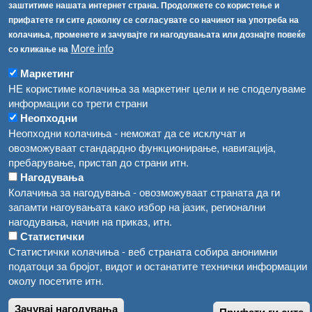
Република Бугарија ги засили официјалните контроли при увоз на свежо овошје и зеленчук
заштитиме нашата интернет страна. Продолжете со користење и
Архива
прифатете ги сите доколку се согласувате со начинот на употреба на
Високите температури ризик од труење со храна, опасни се и за животните
Регистри
колачиња, променете и зачувајте ги нагодувањата или дознајте повеќе
More info
со кликање на
Обрасци
Водата во Гостивар може да се користи како техничка, продолжува испораката на флаширана вода
Забрани
Маркетинг
Во Гостивар спроведени 70 вонредни контроли
НЕ користиме колачиња за маркетинг цели и не споделуваме
Огласи
информации со трети страни
Забраната за водата во Гостивар останува на сила, операторите да користат само технички безбедна вода
Неопходни
Неопходни колачиња - неможат да се исклучат и
овозможуваат стандардно функционирање, навигација,
пребарување, пристап до страни итн.
Нагодувања
Колачиња за нагодувања - овозможуваат страната да ги
запамти нагоувањата како избор на јазик, регионални
нагодувања, начин на приказ, итн.
Статистички
Статистички колачиња - веб страната собира анонимни
податоци за бројот, видот и останатите технички информации
околу посетите итн.
Зачувај нагодувања