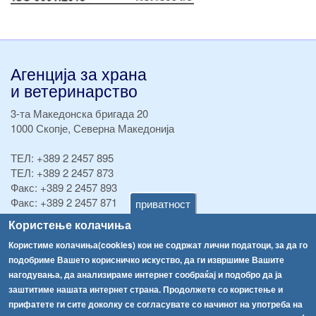
Агенција за храна
и ветеринарство
3-та Македонска бригада 20
1000 Скопје, Северна Македонија
ТЕЛ:
+389 2 2457 895
ТЕЛ:
+389 2 2457 873
Факс:
+389 2 2457 893
Факс:
+389 2 2457 871
приватност
info@fva.gov.mk
Користење колачиња
Користиме колачиња(cookies) кои не содржат лични податоци, за да го
[АХВ-претходна страна]
подобриме Вашето корисничко искуство, да ги извршиме Вашите
Соопштенија
Навигација
нагодувања, да анализираме интернет сообраќај и подобро да ја
Република Бугарија ги засили официјалните контроли при увоз на свежо овошје и зеленчук
заштитиме нашата интернет страна. Продолжете со користење и
Архива
прифатете ги сите доколку се согласувате со начинот на употреба на
Високите температури ризик од труење со храна, опасни се и за животните
Регистри