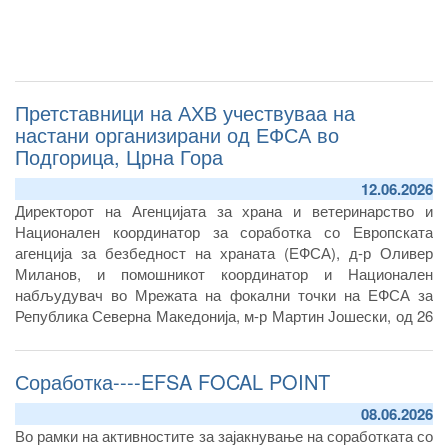
Претставници на АХВ учествуваа на
настани организирани од ЕФСА во
Подгорица, Црна Гора
12.06.2026
Директорот на Агенцијата за храна и ветеринарство и
Национален координатор за соработка со Европската
агенција за безбедност на храната (ЕФСА), д-р Оливер
Миланов, и помошникот координатор и Национален
набљудувач во Мрежата на фокални точки на ЕФСА за
Република Северна Македонија, м-р Мартин Јошески, од 26
до 28 мај 2026 година учествуваа на повеќе настани
организирани од Европската агенција за безбедност на
Соработка----EFSA FOCAL POINT
храната (ЕФСА) и Управата за безбедност на храна,
ветеринарство и фитосанитарни работи на Црна Гора во
08.06.2026
Подгорица.
Во рамки на активностите за зајакнување на соработката со