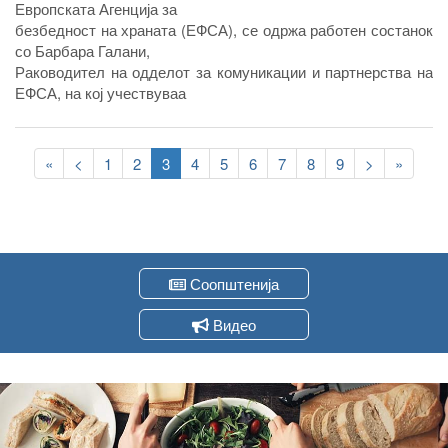
Европската Агенција за
безбедност на храната (ЕФСА), се одржа работен состанок
со Барбара Галани,
Раководител на одделот за комуникации и партнерства на
ЕФСА, на кој учествуваа
претставници од Агенцијата за храна и ветеринарство,
вклучени во процесот на
Pagination
собирање, обработка и доставување на податоци до ЕФСА.
First
«
Previous
<
Page
1
Page
2
Current
3
Page
4
Page
5
Page
6
Page
7
Page
8
Page
9
Следна
>
Last
»
page
page
page
страна
page
Соопштенија
Видео