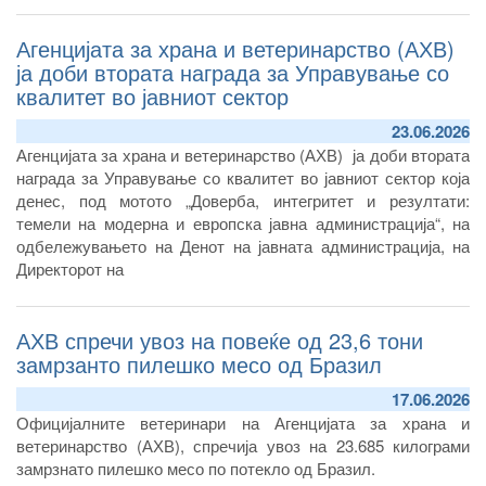
Агенцијата за храна и ветеринарство (АХВ)
ја доби втората награда за Управување со
квалитет во јавниот сектор
23.06.2026
Агенцијата за храна и ветеринарство (АХВ) ја доби втората
награда за Управување со квалитет во јавниот сектор која
денес, п
од мотото „Доверба, интегритет и резултати:
темели на модерна и европска јавна администрација“
, на
одбележувањето на
Денот на јавната администрација
, на
Директорот на
АХВ спречи увоз на повеќе од 23,6 тони
замрзанто пилешко месо од Бразил
17.06.2026
Официјалните ветеринари на Агенцијата за храна и
ветеринарство (АХВ), спречија увоз на 23.685 килограми
замрзнато пилешко месо по потекло од Бразил.