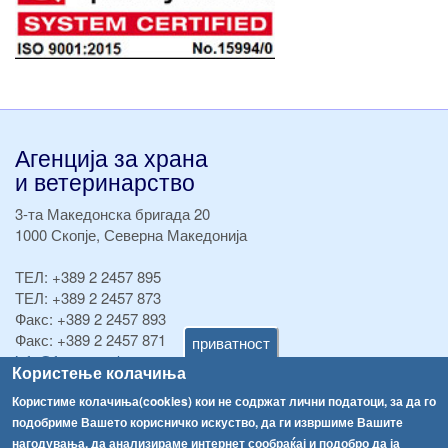
Агенција за храна
и ветеринарство
3-та Македонска бригада 20
1000 Скопје, Северна Македонија
ТЕЛ:
+389 2 2457 895
ТЕЛ:
+389 2 2457 873
Факс:
+389 2 2457 893
Факс:
+389 2 2457 871
приватност
info@fva.gov.mk
Користење колачиња
[АХВ-претходна страна]
Користиме колачиња(cookies) кои не содржат лични податоци, за да го
подобриме Вашето корисничко искуство, да ги извршиме Вашите
Соопштенија
Навигација
нагодувања, да анализираме интернет сообраќај и подобро да ја