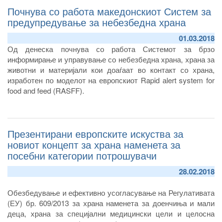
Почнува со работа македонскиот Систем за
Атанасов и Кристијан Тимоние, амбасадор на Република
Франција во нашава земја и претставници од Секторот за
предупредување за небезбедна храна
ЕУ и меѓународна соработка од Агенцијата и од
01.03.2018
француската амбасада. На состанокот беа презентирани
Од денеска почнува со работа Системот за брзо
приоритетите на Агенцијата за храна и ветеринарство и
информирање и управување со небезбедна храна, храна за
разгледани беа полињата на соработка во кои би се
животни и материјали кои доаѓаат во контакт со храна,
насочиле активностите на идната меѓународна соработка.
изработен по моделот на европскиот Rapid аlert system for
food and feed (RASFF).
Презентирани европските искуства за
новиот концепт за храна наменета за
посебни категории потрошувачи
28.02.2018
Обезбедување и ефективно усогласување на Регулативата
(ЕУ) бр. 609/2013 за храна наменета за доенчиња и мали
деца, храна за специјални медицински цели и целосна