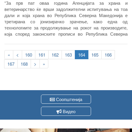
“За прв пат оваа година Агенцијата за храна и
ветеринарство ќе врши задолжителни испитувања на тоа
дали и која храна во Република Северна Македонија е
третирана со јонизирачко зрачење, како една од
технологиите за продолжување на рокот на производите,
која според законските прописи во Република Северна
Македонија задолжително треба да биде означено.
Почнати се контролите за чаевите и зачините, од домашно
Pagination
производство и од увоз. Ова се дел од обврските кон
First
«
Previous
<
Page
160
Page
161
Page
162
Page
163
Current
164
Page
165
Page
166
Европската унија од Поглавјето 12, кои се однесуваат на
page
page
page
Page
167
Page
168
Следна
>
Last
»
прашањата дали во Република Северна Македонија има
страна
page
капацитети за јонизирачко зрачење на храната и дали се
вршат контроли од овој тип.
Соопштенија
Видео