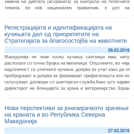
замена на диетата (исхраната) за контрола на телесната
тежина, во нов национален правилник, е цел на
експертската мисија која со посредство на инструментот за
претпристапна помош на Европската Комисија – TAIEX, се
Регистрацијата и идентификацијата на
одржа за потребите на Секторот за храна од неживотинско
потекло и членовите на Комисија за посебни видови храна
кучињата дел од приоритетите на
при Агенцијата за храна и ветеринарство од 26 до 28
Стратегијата за благосостојба на животните
февруари.
28.02.2018
Македонија не знае колку кучиња скитници има, ниту
располага со точна бројка на миленици. Општините, во чија
надлежност се уличните кучиња, допрва ќе учат како да ги
пребројуваат и допрва ќе формираат прифатилишта или ќе
склучуваат договори со шинтерски служби.Како што најави
директорот на Агенцијата за храна и ветеринарство Зоран
Атанасов на денешниот брифинг со новинарите, почнуваат
интензивни активности за решавање на овие два проблема,
Нови перспективи за јонизирачкото зрачење
регистрирање на кучињата скитници, но и целосно
идентификување на милениците со микрочипови. Со ова се
на храната и во Република Северна
очекува да се стави ред, особено во руралните средини.
Македонија
27.02.2018