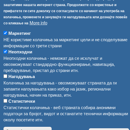
Република Бугарија ги засили официјалните контроли при увоз на свежо овошје и зеленчук
заштитиме нашата интернет страна. Продолжете со користење и
Архива
прифатете ги сите доколку се согласувате со начинот на употреба на
Високите температури ризик од труење со храна, опасни се и за животните
Регистри
колачиња, променете и зачувајте ги нагодувањата или дознајте повеќе
More info
со кликање на
Обрасци
Водата во Гостивар може да се користи како техничка, продолжува испораката на флаширана вода
Забрани
Маркетинг
Во Гостивар спроведени 70 вонредни контроли
НЕ користиме колачиња за маркетинг цели и не споделуваме
Огласи
информации со трети страни
Забраната за водата во Гостивар останува на сила, операторите да користат само технички безбедна вода
Неопходни
Неопходни колачиња - неможат да се исклучат и
овозможуваат стандардно функционирање, навигација,
пребарување, пристап до страни итн.
Нагодувања
Колачиња за нагодувања - овозможуваат страната да ги
запамти нагоувањата како избор на јазик, регионални
нагодувања, начин на приказ, итн.
Статистички
Статистички колачиња - веб страната собира анонимни
податоци за бројот, видот и останатите технички информации
околу посетите итн.