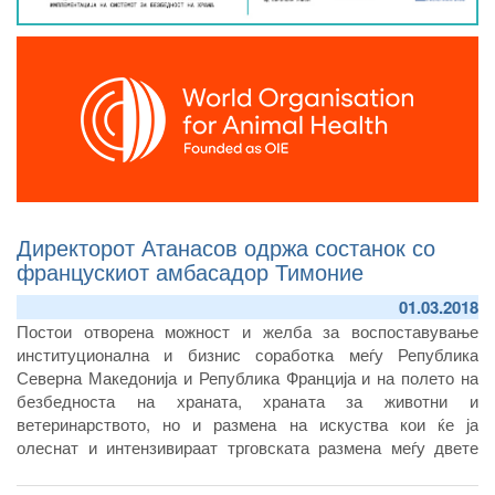
Директорот Атанасов одржа состанок со
францускиот амбасадор Тимоние
01.03.2018
Постои отворена можност и желба за воспоставување
институционална и бизнис соработка меѓу Република
Северна Македонија и Република Франција и на полето на
безбедноста на храната, храната за животни и
ветеринарството, но и размена на искуства кои ќе ја
олеснат и интензивираат трговската размена меѓу двете
земји, заклучија на денешниот работен состанок во
Агенцијата за храна и ветеринарство директорот Зоран