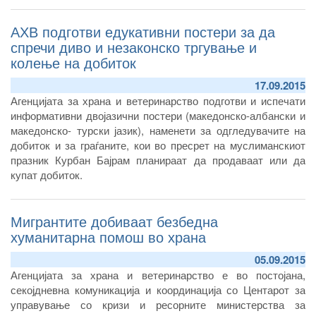
АХВ подготви едукативни постери за да
спречи диво и незаконско тргување и
колење на добиток
17.09.2015
Агенцијата за храна и ветеринарство подготви и испечати
информативни двојазични постери (македонско-албански и
македонско- турски јазик), наменети за одгледувачите на
добиток и за граѓаните, кои во пресрет на муслиманскиот
празник Курбан Бајрам планираат да продаваат или да
купат добиток.
Мигрантите добиваат безбедна
хуманитарна помош во храна
05.09.2015
Агенцијата за храна и ветеринарство е во постојана,
секојдневна комуникација и координација со Центарот за
управување со кризи и ресорните министерства за