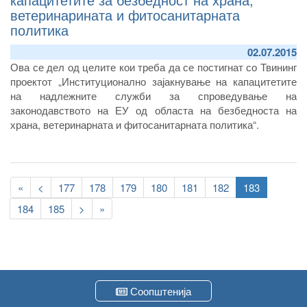
ветеринарината и фитосанитарната
политика
02.07.2015
Ова се дел од целите кои треба да се постигнат со Твининг
проектот „Институционално зајакнување на капацитетите
на надлежните служби за спроведување на
законодавството на ЕУ од областа на безбедноста на
храна, ветеринарната и фитосанитарната политика“.
Pagination
First
«
Previous
<
Page
177
Page
178
Page
179
Page
180
Page
181
Page
182
Current
183
page
page
page
Page
184
Page
185
Следна
>
Last
»
страна
page
Соопштенија