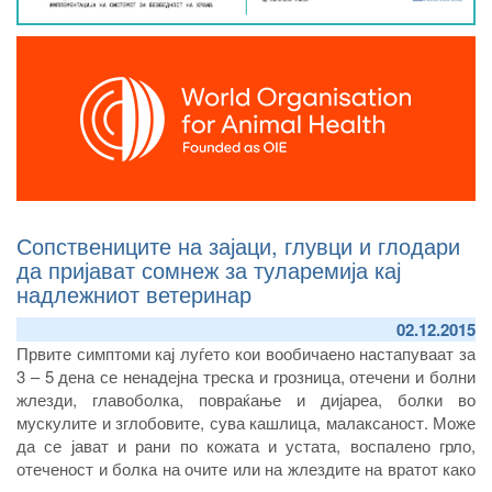
Сопствениците на зајаци, глувци и глодари
да пријават сомнеж за туларемија кај
надлежниот ветеринар
02.12.2015
Првите симптоми кај луѓето кои вообичаено настапуваат за
3 – 5 дена се ненадејна треска и грозница, отечени и болни
жлезди, главоболка, повраќање и дијареа, болки во
мускулите и зглобовите, сува кашлица, малаксаност. Може
да се јават и рани по кожата и устата, воспалено грло,
отеченост и болка на очите или на жлездите на вратот како
и под пазувните жлезди.