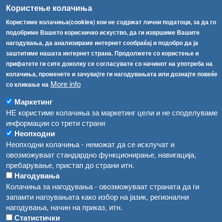
info@fva.gov.mk
Користење колачиња
[АХВ-претходна страна]
Користиме колачиња(cookies) кои не содржат лични податоци, за да го
Соопштенија
Навигација
подобриме Вашето корисничко искуство, да ги извршиме Вашите
нагодувања, да анализираме интернет сообраќај и подобро да ја
Република Бугарија ги засили официјалните контроли при увоз на свежо овошје и зеленчук
Архива
заштитиме нашата интернет страна. Продолжете со користење и
прифатете ги сите доколку се согласувате со начинот на употреба на
Високите температури ризик од труење со храна, опасни се и за животните
Регистри
колачиња, променете и зачувајте ги нагодувањата или дознајте повеќе
More info
Обрасци
со кликање на
Водата во Гостивар може да се користи како техничка, продолжува испораката на флаширана вода
Забрани
Маркетинг
Во Гостивар спроведени 70 вонредни контроли
НЕ користиме колачиња за маркетинг цели и не споделуваме
Огласи
информации со трети страни
Забраната за водата во Гостивар останува на сила, операторите да користат само технички безбедна вода
Неопходни
Неопходни колачиња - неможат да се исклучат и
овозможуваат стандардно функционирање, навигација,
пребарување, пристап до страни итн.
Нагодувања
Колачиња за нагодувања - овозможуваат страната да ги
запамти нагоувањата како избор на јазик, регионални
нагодувања, начин на приказ, итн.
Статистички