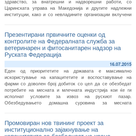
здравство, за внатрешни и надворешни работи, со
Царинската управа на Македонија и другите надлежни
институции, како и со невладините организации вклучени
во давање помош и делење на хуманитарна помош во
храна за мигрантите.
Презентирани првичните оценки од
контролите на Федералната служба за
ветеринарен и фитосанитарен надзор на
Руската Федерација
16.07.2015
Еден од приоритетите на државата е максимално
искористување на капацитетите и воспоставување на
фарми со доволен број добиток со цел да се обезбедат
потребите на месната и млечната индустрија кои ќе ги
исполнат условите за извоз на рускиот пазар.
Обезбедувањето домашна суровина за месната
индустрија, ќе се развива етапно, со цел да се задоволат
потребите на домашниот пазар и да се произведат доволни
Промовиран нов твининг проект за
количини и за извоз – потенцира тој.
институционално зајакнување на
капацитетите за безбедност на храна,