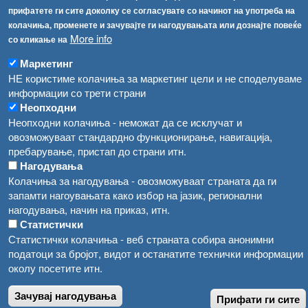
прифатете ги сите доколку се согласувате со начинот на употреба на
Високите температури ризик од труење со храна, опасни се и за животните
Регистри
колачиња, променете и зачувајте ги нагодувањата или дознајте повеќе
More info
со кликање на
Обрасци
Водата во Гостивар може да се користи како техничка, продолжува испораката на флаширана вода
Забрани
Маркетинг
Во Гостивар спроведени 70 вонредни контроли
НЕ користиме колачиња за маркетинг цели и не споделуваме
Огласи
информации со трети страни
Забраната за водата во Гостивар останува на сила, операторите да користат само технички безбедна вода
Неопходни
Неопходни колачиња - неможат да се исклучат и
овозможуваат стандардно функционирање, навигација,
пребарување, пристап до страни итн.
Нагодувања
Колачиња за нагодувања - овозможуваат страната да ги
запамти нагоувањата како избор на јазик, регионални
нагодувања, начин на приказ, итн.
Статистички
Статистички колачиња - веб страната собира анонимни
податоци за бројот, видот и останатите технички информации
околу посетите итн.
Зачувај нагодувања
Прифати ги сите