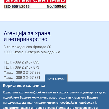
Агенција за храна
и ветеринарство
3-та Македонска бригада 20
1000 Скопје, Северна Македонија
ТЕЛ:
+389 2 2457 895
ТЕЛ:
+389 2 2457 873
Факс:
+389 2 2457 893
Факс:
+389 2 2457 871
приватност
info@fva.gov.mk
Користење колачиња
[АХВ-претходна страна]
Користиме колачиња(cookies) кои не содржат лични податоци, за да го
подобриме Вашето корисничко искуство, да ги извршиме Вашите
Соопштенија
Навигација
нагодувања, да анализираме интернет сообраќај и подобро да ја
Република Бугарија ги засили официјалните контроли при увоз на свежо овошје и зеленчук
заштитиме нашата интернет страна. Продолжете со користење и
Архива