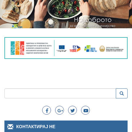
Пребарување
Преба
Search
КОНТАКТИРАЈ НЕ