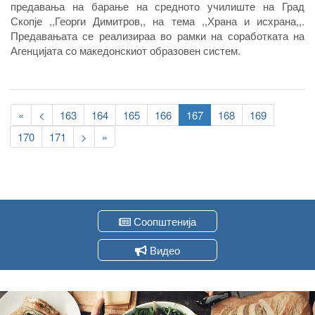
предавања на барање на средното училиште на Град
Скопје ,,Георги Димитров,, на тема ,,Храна и исхрана,,.
Предавањата се реализираа во рамки на соработката на
Агенцијата со македонскиот образовен систем.
Pagination
First
«
Previous
<
Page
163
Page
164
Page
165
Page
166
Current
167
Page
168
Page
169
page
page
page
Page
170
Page
171
Следна
>
Last
»
страна
page
Соопштенија
Видео