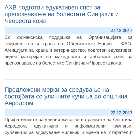
АХВ подготви едукативен спот за
препознавање на болестите Син јазик и
Чвореста кожа
27.12.2017
Со финансиска поддршка на Организацијата за
земјоделство и храна на Обединетите Нации – ФАО,
Агенцијата за храна и ветеринарство, подготви едукативен
видео материјал на македонски и албански јазик за
препознавање на болестите Син јазик и Чвореста кожа.
Предложени мерки за средување на
состојбата со уличните кучиња во општина
Аеродром
22.12.2017
Прифатилиште за улични животни во рамките на Општина
Аеродром, едукативни и информативни кампањи,
субвенции за вдомување миленик и мрежа на „старатели“