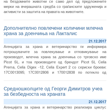
на бездомните животни се само дел од предложените
мерки на вчерашната средба со граѓанските здруженија и
активисти за заштита на правата на животните.
Дополнително повлечени количини млечна
храна за доенчиња на Лакталис
21.12.2017
Агенцијата за храна и ветеринарство ги информира
потрошувачите за повлекување и отповикување на
производот, млечна храна за доенчиња со трговско име
Picot SL. и тоа производите од брендот Picot SL Celia
Prema, Celia Digex -12, Celia Expert 2 со сериски броеви:
17С0013095; 17С0012806 и 170012838 по потекло од
Франција, фабрика Лакталис, а увезени во Република
Северна Македонија преку фирмата Промедика ДООЕЛ од
Средношколците од Георги Димитров учеа
Скопје.
за безбедноста на храната
21.12.2017
Агенцијата за храна и ветеринарство реализира циклус