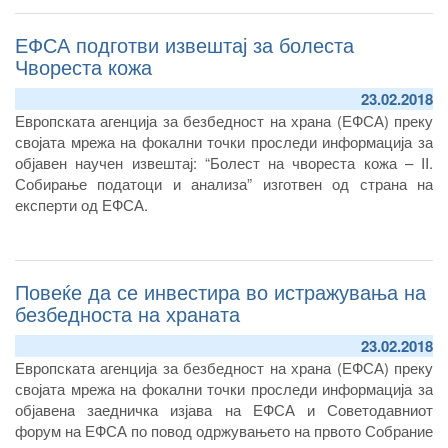
претпристапна помош на Европската Комисија – TAIEX, се
ЕФСА подготви извештај за болеста
одржува во Скопје. На работилницата учествуваат
претставници од Агенција од Секторот за ветеринарно јавно
Чвореста кожа
здравје, Секторот за инспекциски надзор и официјални
23.02.2018
ветеринари.
Европската агенција за безбедност на храна (ЕФСА) преку
својата мрежа на фокални точки проследи информација за
објавен научен извештај: “Болест на чвореста кожа – II.
Собирање податоци и анализа” изготвен од страна на
експерти од ЕФСА.
Повеќе да се инвестира во истражувања на
безбедноста на храната
23.02.2018
Европската агенција за безбедност на храна (ЕФСА) преку
својата мрежа на фокални точки проследи информација за
објавенa заедничка изјава на ЕФСА и Советодавниот
форум на ЕФСА по повод одржувањето на првото Собрание