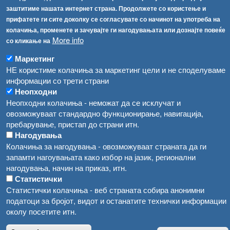
Република Бугарија ги засили официјалните контроли при увоз на свежо овошје и зеленчук
заштитиме нашата интернет страна. Продолжете со користење и
Архива
прифатете ги сите доколку се согласувате со начинот на употреба на
Високите температури ризик од труење со храна, опасни се и за животните
Регистри
колачиња, променете и зачувајте ги нагодувањата или дознајте повеќе
More info
со кликање на
Обрасци
Водата во Гостивар може да се користи како техничка, продолжува испораката на флаширана вода
Забрани
Маркетинг
Во Гостивар спроведени 70 вонредни контроли
НЕ користиме колачиња за маркетинг цели и не споделуваме
Огласи
информации со трети страни
Забраната за водата во Гостивар останува на сила, операторите да користат само технички безбедна вода
Неопходни
Неопходни колачиња - неможат да се исклучат и
овозможуваат стандардно функционирање, навигација,
пребарување, пристап до страни итн.
Нагодувања
Колачиња за нагодувања - овозможуваат страната да ги
запамти нагоувањата како избор на јазик, регионални
нагодувања, начин на приказ, итн.
Статистички
Статистички колачиња - веб страната собира анонимни
податоци за бројот, видот и останатите технички информации
околу посетите итн.