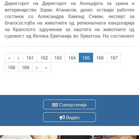
Директорот на Директорот на Агенцијата за храна и
ветеринарство Зоран Атанасов, денес оствари работен
состанок со Александра Хамонд Симан, експерт за
благосостојба на животните од регионалната канцеларија
на Кралското здружение за заштита на животните од
суровост од Велика Британија во Хрватска. На состанокот
беа објаснети основите на обуката за социјализација на
кучињата за која се одржува неделава, а прецизирани беа и
Pagination
деталите за продолжување на соработката на Агенцијата
First
«
Previous
<
Page
161
Page
162
Page
163
Page
164
Current
165
Page
166
Page
167
со ова здружение.
page
page
page
Page
168
Page
169
Следна
>
Last
»
страна
page
Соопштенија
Видео