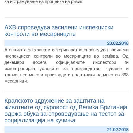
за истражување на проценка на ризик.
AХВ спроведува засилени инспекциски
контроли во месарниците
23.02.2018
Агенцијата за храна и ветеринарство спроведува засилени
инспекциски контроли во месарниците во земјава. Од
декември досега, официјалните инспектори ги
исконтролираа условите за производство, чување и
трговија со месо и производи и подготовки од месо во 398
месарници.
Со контролите констатирани се недоследности кои се
однесуваат на нехигиена во објектите, неспроведени мерки
Кралското здружение за заштита на
за дезинфекција и дезинсекција, неправилно декларирање
на месото, непоседување на комерцијален документ за
животните од суровост од Велика Британија
пратка месо.
одржа обука за спроведување на тестот за
социјализација на кучиња
21.02.2018