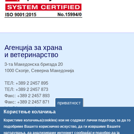
Агенција за храна
и ветеринарство
3-та Македонска бригада 20
1000 Скопје, Северна Македонија
ТЕЛ:
+389 2 2457 895
ТЕЛ:
+389 2 2457 873
Факс:
+389 2 2457 893
Факс:
+389 2 2457 871
приватност
info@fva.gov.mk
Користење колачиња
[АХВ-претходна страна]
Користиме колачиња(cookies) кои не содржат лични податоци, за да го
подобриме Вашето корисничко искуство, да ги извршиме Вашите
Соопштенија
Навигација
нагодувања, да анализираме интернет сообраќај и подобро да ја