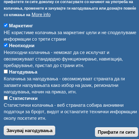
прифатете ги сите доколку се согласувате со начинот на употреба на
Високите температури ризик од труење со храна, опасни се и за животните
Регистри
колачиња, променете и зачувајте ги нагодувањата или дознајте повеќе
More info
со кликање на
Обрасци
Водата во Гостивар може да се користи како техничка, продолжува испораката на флаширана вода
Забрани
Маркетинг
Во Гостивар спроведени 70 вонредни контроли
НЕ користиме колачиња за маркетинг цели и не споделуваме
Огласи
информации со трети страни
Забраната за водата во Гостивар останува на сила, операторите да користат само технички безбедна вода
Неопходни
Неопходни колачиња - неможат да се исклучат и
овозможуваат стандардно функционирање, навигација,
пребарување, пристап до страни итн.
Нагодувања
Колачиња за нагодувања - овозможуваат страната да ги
запамти нагоувањата како избор на јазик, регионални
нагодувања, начин на приказ, итн.
Статистички
Статистички колачиња - веб страната собира анонимни
податоци за бројот, видот и останатите технички информации
околу посетите итн.
Зачувај нагодувања
Прифати ги сите