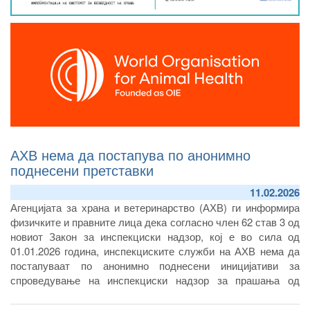
АХВ нема да постапува по анонимно
поднесени претставки
11.02.2026
Агенцијата за храна и ветеринарство (АХВ) ги информира
физичките и правните лица дека согласно член 62 став 3 од
новиот Закон за инспекциски надзор, кој е во сила од
01.01.2026 година, инспекциските служби на АХВ нема да
постапуваат по анонимно поднесени иницијативи за
спроведување на инспекциски надзор за прашања од
делокруг на работењето на институцијата. Постапувањето
по иницијативите кои се уредно поднесени ќе се реализира