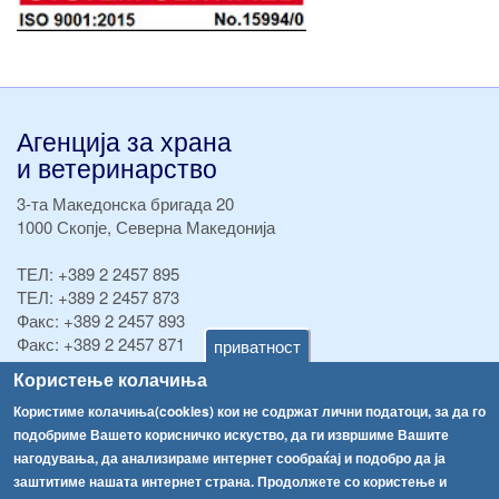
Агенција за храна
и ветеринарство
3-та Македонска бригада 20
1000 Скопје, Северна Македонија
ТЕЛ:
+389 2 2457 895
ТЕЛ:
+389 2 2457 873
Факс:
+389 2 2457 893
Факс:
+389 2 2457 871
приватност
info@fva.gov.mk
Користење колачиња
Користиме колачиња(cookies) кои не содржат лични податоци, за да го
[АХВ-претходна страна]
подобриме Вашето корисничко искуство, да ги извршиме Вашите
Соопштенија
Навигација
нагодувања, да анализираме интернет сообраќај и подобро да ја
Република Бугарија ги засили официјалните контроли при увоз на свежо овошје и зеленчук
заштитиме нашата интернет страна. Продолжете со користење и
Архива