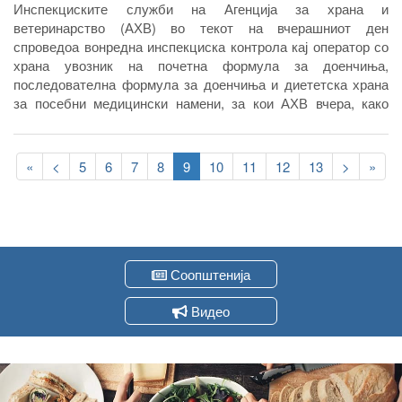
Инспекциските служби на Агенција за храна и
ветеринарство (АХВ) во текот на вчерашниот ден
спроведоа вонредна инспекциска контрола кај оператор со
храна увозник на почетна формула за доенчиња,
последователна формула за доенчиња и диететска храна
за посебни медицински намени, за кои АХВ вчера, како
контакт точка на Системот за брзо предупредување за
храна и храна за животни (Rapid Alert System for Food and
Pagination
Feed) на Европската Унија доби известување за пласиран
First
«
Previous
<
Page
5
Page
6
Page
7
Page
8
Current
9
Page
10
Page
11
Page
12
Page
13
Следна
>
Last
»
небезбеден производ на македионскиот пазар.
page
page
page
страна
page
Соопштенија
Видео