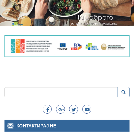
Пребарување
Преба
Search
КОНТАКТИРАЈ НЕ