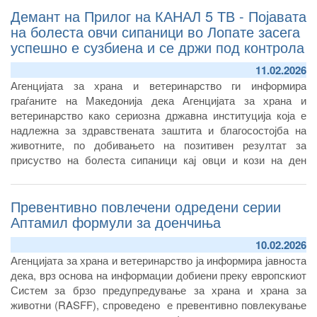
Демант на Прилог на КАНАЛ 5 ТВ - Појавата
согласно Процедурата за постапување по иницијативи за
инспекциски надзор на АХВ.
на болеста овчи сипаници во Лопате засега
успешно е сузбиена и се држи под контрола
11.02.2026
Агенцијата за храна и ветеринарство ги информира
граѓаните на Македонија дека Агенцијата за храна и
ветеринарство како сериозна државна институција која е
надлежна за здравствената заштита и благосостојба на
животните, по добивањето на позитивен резултат за
присуство на болеста сипаници кај овци и кози на ден
27.01.2026 година веднаш го пријави случајот од листата А
болести на Европската Унија до Информациониот систем
Превентивно повлечени одредени серии
на болести кај животните (
ADIS)
и
WA
Аптамил формули за доенчиња
10.02.2026
Агенцијата за храна и ветеринарство ја информира јавноста
дека, врз основа на информации добиени преку европскиот
Систем за брзо предупредување за храна и храна за
животни (RASFF), спроведено е превентивно повлекување