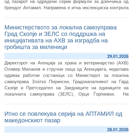
од пазарот на одредени серии формули за доенчиња од
брендот Аптамил. Направена е итна инспекциска контрола
кај увозникот на производите, од кој АХВ доби и официјално
известување дека од пазарот веќе се повлечени производи
Министерството за локална самоуправа
опфатени со нотификациите и дека е извршено и нивно
отповикување.
Град Скопје и ЗЕЛС со поддршка на
иницијативата на АХВ за изградба на
гробишта за миленици
29.01.2026
Директорот на Агенција за храна и ветеринарство (АХВ)
Оливер Миланов и стручни лица од Агенцијата, неделава
одржаа работни состаноци со Министерот за локална
самоуправа Златко Перински, Градоначалникот на Гард
Скопје и Претседател на Заедниците на единиците на
локалната самоуправа (ЗЕЛС), Орце Ѓорѓиевки. На
состаноците се разговараше за неколку актуелни прашања
од надлежност на АХВ и локалните самоуправи, за чие
Итно се повлекува серија на АПТАМИЛ од
решавање е потребна заедничка соработка на
институциите.
македонскиот пазар
28.01.2026