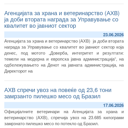
Агенцијата за храна и ветеринарство (АХВ)
ја доби втората награда за Управување со
квалитет во јавниот сектор
23.06.2026
Агенцијата за храна и ветеринарство (АХВ) ја доби втората
награда за Управување со квалитет во јавниот сектор која
денес, п
од мотото „Доверба, интегритет и резултати:
темели на модерна и европска јавна администрација“
, на
одбележувањето на
Денот на јавната администрација
, на
Директорот на
АХВ спречи увоз на повеќе од 23,6 тони
замрзанто пилешко месо од Бразил
17.06.2026
Официјалните ветеринари на Агенцијата за храна и
ветеринарство (АХВ), спречија увоз на 23.685 килограми
замрзнато пилешко месо по потекло од Бразил.