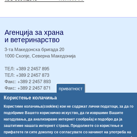
Агенција за храна
и ветеринарство
3-та Македонска бригада 20
1000 Скопје, Северна Македонија
ТЕЛ:
+389 2 2457 895
ТЕЛ:
+389 2 2457 873
Факс:
+389 2 2457 893
Факс:
+389 2 2457 871
приватност
info@fva.gov.mk
Користење колачиња
Користиме колачиња(cookies) кои не содржат лични податоци, за да го
[АХВ-претходна страна]
подобриме Вашето корисничко искуство, да ги извршиме Вашите
Соопштенија
Навигација
нагодувања, да анализираме интернет сообраќај и подобро да ја
Република Бугарија ги засили официјалните контроли при увоз на свежо овошје и зеленчук
заштитиме нашата интернет страна. Продолжете со користење и
Архива
прифатете ги сите доколку се согласувате со начинот на употреба на
Високите температури ризик од труење со храна, опасни се и за животните
Регистри