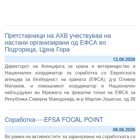
Претставници на АХВ учествуваа на
настани организирани од ЕФСА во
Подгорица, Црна Гора
12.06.2026
Директорот на Агенцијата за храна и ветеринарство и
Национален координатор за соработка со Европската
агенција за безбедност на храната (ЕФСА), д-р Оливер
Миланов, и помошникот координатор и Национален
набљудувач во Мрежата на фокални точки на ЕФСА за
Република Северна Македонија, м-р Мартин Јошески, од 26
до 28 мај 2026 година учествуваа на повеќе настани
организирани од Европската агенција за безбедност на
Соработка----EFSA FOCAL POINT
храната (ЕФСА) и Управата за безбедност на храна,
ветеринарство и фитосанитарни работи на Црна Гора во
08.06.2026
Подгорица.
Во рамки на активностите за зајакнување на соработката со