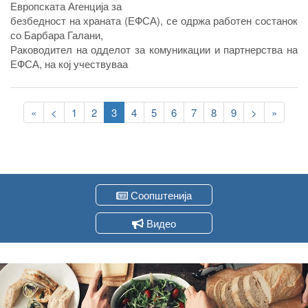
Европската Агенција за
безбедност на храната (ЕФСА), се одржа работен состанок
со Барбара Галани,
Раководител на одделот за комуникации и партнерства на
ЕФСА, на кој учествуваа
претставници од Агенцијата за храна и ветеринарство,
вклучени во процесот на
Pagination
собирање, обработка и доставување на податоци до ЕФСА.
First
«
Previous
<
Page
1
Page
2
Current
3
Page
4
Page
5
Page
6
Page
7
Page
8
Page
9
Следна
>
Last
»
page
page
page
страна
page
Соопштенија
Видео