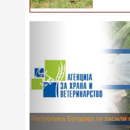
Претходно
Високите температури ризик од
животните