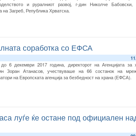
оделството и руралниот развој, г-дин Николче Бабовски,
 на Загреб, Република Хрватска.
алната соработка со ЕФСА
11
до 6 декември 2017 година, директорот на Агенцијата за 
-дин Зоран Атанасов, учествуваше на 66 состанок на мре
атори на Европската агенција за безбедност на храна (ЕФСА).
каса луѓе ќе остане под официален на