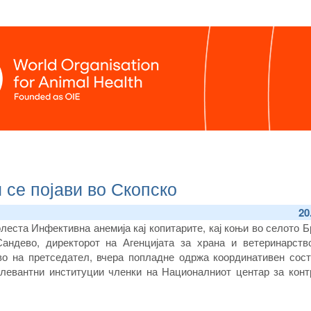
 се појави во Скопско
20
леста Инфективна анемија кај копитарите, кај коњи во селото Б
андево, директорот на Агенцијата за храна и ветеринарств
во на претседател, вчера попладне одржа координативен сост
елевантни институции членки на Националниот центар за конт