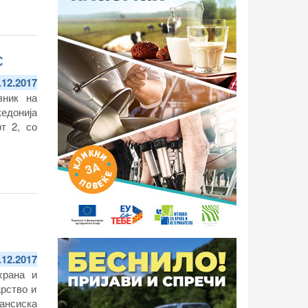
с
.12.2017
зник на
едонија
т 2, со
.12.2017
храна и
арство и
ансиска