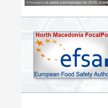
Новото најавено зголемување на дневните темпе
степени, ги зголемува ризиците од појава на тру