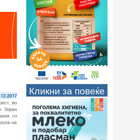
Кликни за повеќе
.12.2017
рест, во
о Зоран
анок со
рола на