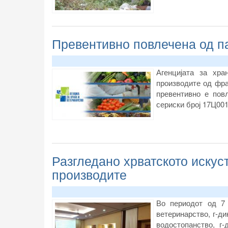
Превентивно повлечена од п
Агенцијата за хра
производите од фра
превентивно е пов
сериски број 17Ц001
Разгледано хрватското искус
производите
Во периодот од 7 
ветеринарство, г-д
водостопанство, г