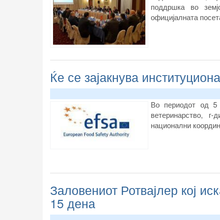
поддршка во земј
официјалната посета
Ќе се зајакнува институцион
Во периодот од 5 
ветеринарство, г
национални координ
Заловениот Ротвајлер кој ис
15 дена