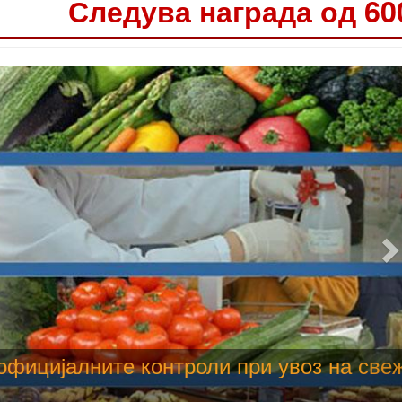
Следува награда од 60
 труење со храна, опасни се и за