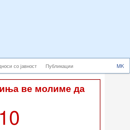
Select
носи со јавност
Публикации
your
langu
виња ве молиме да
210