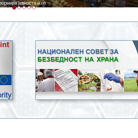
ратури, кое според метеоролозите во одредени региони ќе дости
ење со храна.