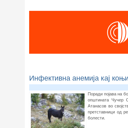
Инфективна анемија кај коњи
Поради појава на бо
општината Чучер С
Атанасов во својст
претставници од р
болести.