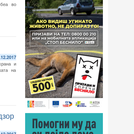
 беа во
.12.2017
храна и
жата на
дзор