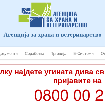
Агенција за храна и ветеринарство
Документи
Соработка
Трговија
Е-Системи
Од
лку најдете угината дива с
пријавите на
0800 00 