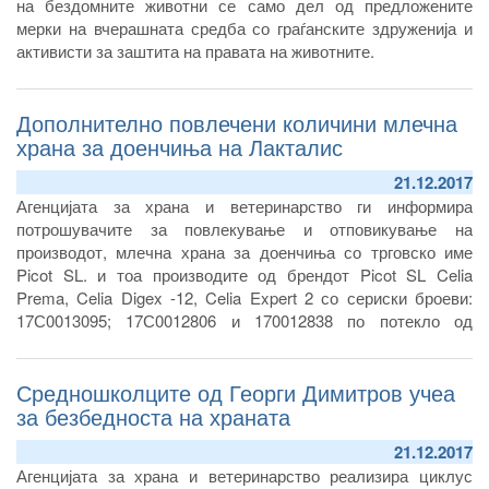
на бездомните животни се само дел од предложените
мерки на вчерашната средба со граѓанските здруженија и
активисти за заштита на правата на животните.
Дополнително повлечени количини млечна
храна за доенчиња на Лакталис
21.12.2017
Агенцијата за храна и ветеринарство ги информира
потрошувачите за повлекување и отповикување на
производот, млечна храна за доенчиња со трговско име
Picot SL. и тоа производите од брендот Picot SL Celia
Prema, Celia Digex -12, Celia Expert 2 со сериски броеви:
17С0013095; 17С0012806 и 170012838 по потекло од
Франција, фабрика Лакталис, а увезени во Република
Северна Македонија преку фирмата Промедика ДООЕЛ од
Средношколците од Георги Димитров учеа
Скопје.
за безбедноста на храната
21.12.2017
Агенцијата за храна и ветеринарство реализира циклус