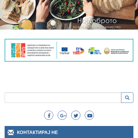
Пребарување
Преба
Search
КОНТАКТИРАЈ НЕ