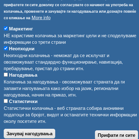
прифатете ги сите доколку се согласувате со начинот на употреба на
Високите температури ризик од труење со храна, опасни се и за животните
Регистри
колачиња, променете и зачувајте ги нагодувањата или дознајте повеќе
More info
со кликање на
Обрасци
Водата во Гостивар може да се користи како техничка, продолжува испораката на флаширана вода
Забрани
Маркетинг
Во Гостивар спроведени 70 вонредни контроли
НЕ користиме колачиња за маркетинг цели и не споделуваме
Огласи
информации со трети страни
Забраната за водата во Гостивар останува на сила, операторите да користат само технички безбедна вода
Неопходни
Неопходни колачиња - неможат да се исклучат и
овозможуваат стандардно функционирање, навигација,
пребарување, пристап до страни итн.
Нагодувања
Колачиња за нагодувања - овозможуваат страната да ги
запамти нагоувањата како избор на јазик, регионални
нагодувања, начин на приказ, итн.
Статистички
Статистички колачиња - веб страната собира анонимни
податоци за бројот, видот и останатите технички информации
околу посетите итн.
Зачувај нагодувања
Прифати ги сите