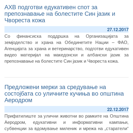
АХВ подготви едукативен спот за
препознавање на болестите Син јазик и
Чвореста кожа
27.12.2017
Со финансиска поддршка на Организацијата за
земјоделство и храна на Обединетите Нации – ФАО,
Агенцијата за храна и ветеринарство, подготви едукативен
видео материјал на македонски и албански јазик за
препознавање на болестите Син јазик и Чвореста кожа.
Предложени мерки за средување на
состојбата со уличните кучиња во општина
Аеродром
22.12.2017
Прифатилиште за улични животни во рамките на Општина
Аеродром, едукативни и информативни кампањи,
субвенции за вдомување миленик и мрежа на „старатели“