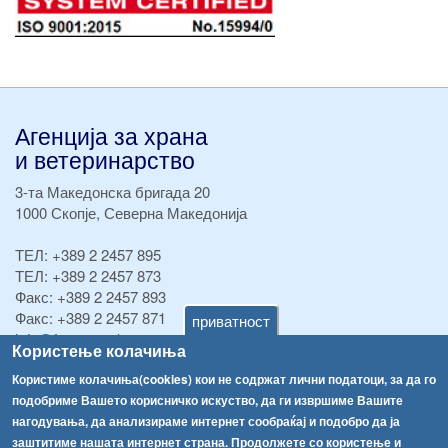
Агенција за храна
и ветеринарство
3-та Македонска бригада 20
1000 Скопје, Северна Македонија
ТЕЛ:
+389 2 2457 895
ТЕЛ:
+389 2 2457 873
Факс:
+389 2 2457 893
Факс:
+389 2 2457 871
приватност
info@fva.gov.mk
Користење колачиња
[АХВ-претходна страна]
Користиме колачиња(cookies) кои не содржат лични податоци, за да го
подобриме Вашето корисничко искуство, да ги извршиме Вашите
Соопштенија
Навигација
нагодувања, да анализираме интернет сообраќај и подобро да ја
Република Бугарија ги засили официјалните контроли при увоз на свежо овошје и зеленчук
заштитиме нашата интернет страна. Продолжете со користење и
Архива