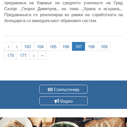
предавања на барање на средното училиште на Град
Скопје ,,Георги Димитров,, на тема ,,Храна и исхрана,,.
Предавањата се реализираа во рамки на соработката на
Агенцијата со македонскиот образовен систем.
Pagination
First
«
Previous
<
Page
163
Page
164
Page
165
Page
166
Current
167
Page
168
Page
169
page
page
page
Page
170
Page
171
Следна
>
Last
»
страна
page
Соопштенија
Видео