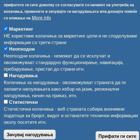
прифатете ги сите доколку се согласувате со начинот на употреба на
Високите температури ризик од труење со храна, опасни се и за животните
Регистри
колачиња, променете и зачувајте ги нагодувањата или дознајте повеќе
More info
со кликање на
Обрасци
Водата во Гостивар може да се користи како техничка, продолжува испораката на флаширана вода
Забрани
Маркетинг
Во Гостивар спроведени 70 вонредни контроли
НЕ користиме колачиња за маркетинг цели и не споделуваме
Огласи
информации со трети страни
Забраната за водата во Гостивар останува на сила, операторите да користат само технички безбедна вода
Неопходни
Неопходни колачиња - неможат да се исклучат и
овозможуваат стандардно функционирање, навигација,
пребарување, пристап до страни итн.
Нагодувања
Колачиња за нагодувања - овозможуваат страната да ги
запамти нагоувањата како избор на јазик, регионални
нагодувања, начин на приказ, итн.
Статистички
Статистички колачиња - веб страната собира анонимни
податоци за бројот, видот и останатите технички информации
околу посетите итн.
Зачувај нагодувања
Прифати ги сите