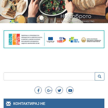
Пребарување
Преба
Search
КОНТАКТИРАЈ НЕ