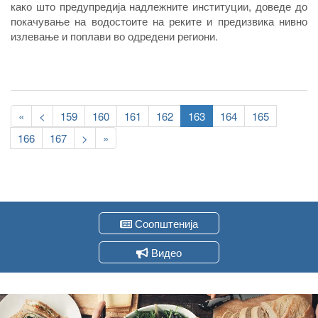
како што предупредија надлежните институции, доведе до
покачување на водостоите на реките и предизвика нивно
излевање и поплави во одредени региони.
Pagination
First
«
Previous
<
Page
159
Page
160
Page
161
Page
162
Current
163
Page
164
Page
165
page
page
page
Page
166
Page
167
Следна
>
Last
»
страна
page
Соопштенија
Видео