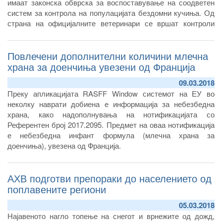
имаат законска обврска за воспоставување на соодветен
систем за контрола на популацијата бездомни кучиња. Од
страна на официјалните ветеринари се вршат контроли
дали локалните самоуправи имаат донесено план и
програми за контрола на популацијата бездомни кучиња и
Повлечени дополнителни количини млечна
во која фаза на реализација се во делот на изградба на
прифатилишта за бездомни животни, како најсоодветен
храна за доенчиња увезени од Франција
систем за контрола на популација на кучиња кој општините
09.03.2018
имаат законска обврска да го воспостават.
Преку апликацијата RASFF Window системот на ЕУ во
неколку наврати добиена е информација за небезбедна
храна, како надополнувања на нотификацијата со
Референтен број 2017.2095. Предмет на оваа нотификација
е небезбедна инфант формула (млечна храна за
доенчиња), увезена од Франција.
АХВ подготви препораки до населението од
поплавените региони
05.03.2018
Најавеното нагло топење на снегот и врнежите од дожд,