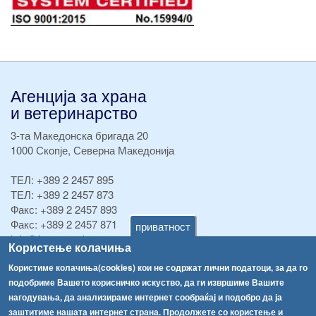
Агенција за храна
и ветеринарство
3-та Македонска бригада 20
1000 Скопје, Северна Македонија
ТЕЛ:
+389 2 2457 895
ТЕЛ:
+389 2 2457 873
Факс:
+389 2 2457 893
Факс:
+389 2 2457 871
приватност
info@fva.gov.mk
Користење колачиња
[АХВ-претходна страна]
Користиме колачиња(cookies) кои не содржат лични податоци, за да го
подобриме Вашето корисничко искуство, да ги извршиме Вашите
Соопштенија
Навигација
нагодувања, да анализираме интернет сообраќај и подобро да ја
Република Бугарија ги засили официјалните контроли при увоз на свежо овошје и зеленчук
заштитиме нашата интернет страна. Продолжете со користење и
Архива