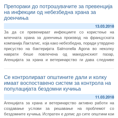
Препораки до потрошувачите за превенција
на инфекции од небезбедна храна за
доенчиња
13.03.2018
За да се превенираат инфекциите со користење на
млечната храна за доенчиња производ на француската
компанија Лакталис, која како небезбедна, поради утврдено
присуство на бактеријата Salmonella Agona во неколку
наврати беше повлечена од македонскиот пазар,
Агенцијата за храна и ветеринарство ги дава следниве
препораки до потрошувачите:
Се контролираат општините дали и колку
имаат воспоставено систем за контрола на
популацијата бездомни кучиња
11.03.2018
Агенцијата за храна и ветеринарство активно работи на
создавање услови за решавање на проблемот со
бездомните кучиња. Испратен е допис до сите општини кои