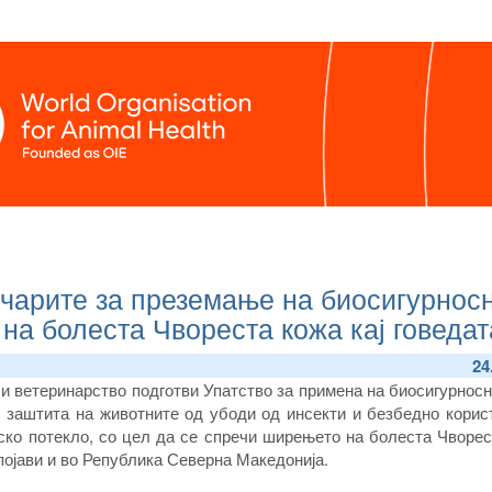
очарите за преземање на биосигурнос
на болеста Чвореста кожа кај говедат
24
 и ветеринарство подготви Упатство за примена на биосигурнос
 заштита на животните од убоди од инсекти и безбедно корис
ско потекло, со цел да се спречи ширењето на болеста Чворес
е појави и во Република Северна Македонија.