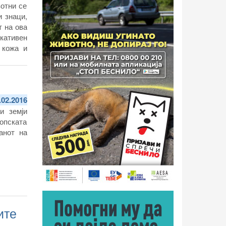
вотни се
и знаци,
т на ова
кативен
 кожа и
.02.2016
и земји
опската
анот на
ите