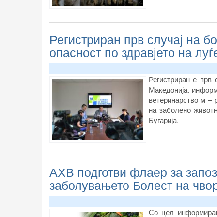
Регистриран прв случај на бо
опасност по здравјето на луѓ
Регистриран е прв 
Македонија, информ
ветеринарство м – 
на заболено животн
Бугарија.
АХВ подготви флаер за запо
заболувањето Болест на чво
Со цел информирањ