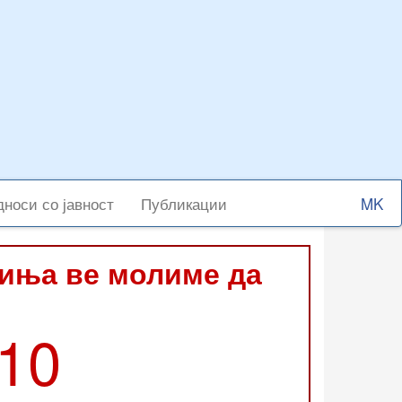
Select
носи со јавност
Публикации
your
langu
виња ве молиме да
210