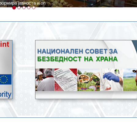
ратури, кое според метеоролозите во одредени региони ќе дости
ење со храна.