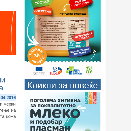
ни
Кликни за повеќе
а
.04.2016
ни мерки
тење на
та кожа