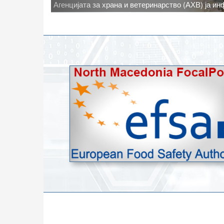
Новото најавено зголемување на дневните темпе
степени, ги зголемува ризиците од појава на тру