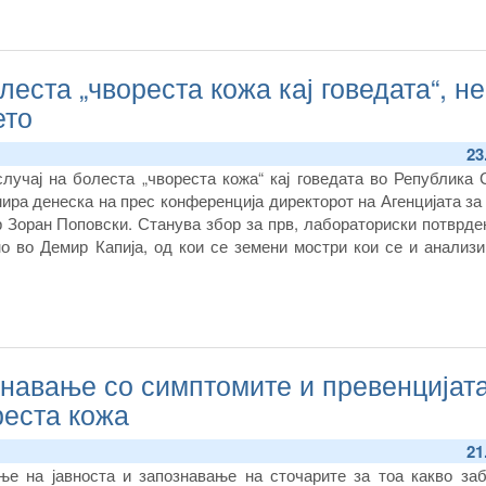
леста „чвореста кожа кај говедата“, н
ето
23
случај на болеста „чвореста кожа“ кај говедата во Република
ира денеска на прес конференција директорот на Агенцијата за
р Зоран Поповски. Станува збор за прв, лабораториски потврде
о во Демир Капија, од кои се земени мостри кои се и анализи
знавање со симптомите и превенцијат
реста кожа
21
е на јавноста и запознавање на сточарите за тоа какво за