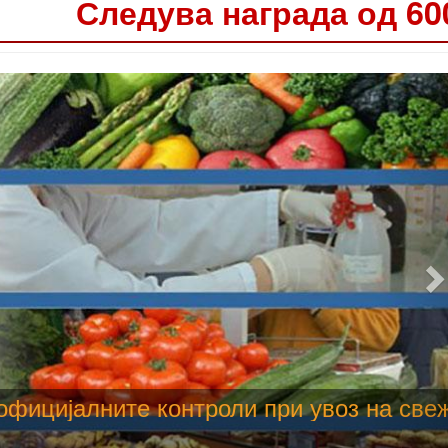
Следува награда од 60
 труење со храна, опасни се и за