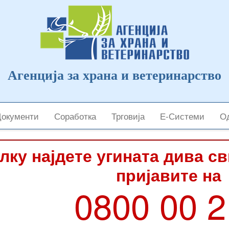
Агенција за храна и ветеринарство
Документи
Соработка
Трговија
Е-Системи
Од
лку најдете угината дива с
пријавите на
0800 00 