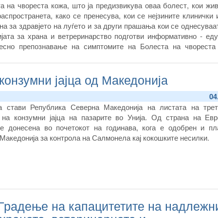
а на чвореста кожа, што ја предизвикува оваа болест, кои жи
аспространета, како се пренесува, кои се нејзините клинички 
на за здравјето на луѓето и за други прашања кои се однесуваа
јата за храна и ветреринарство подготви информативно - еду
лесно
препознавање на симптомите на Болеста на чвореста
е на потребните меерки за превенција и заштита.
конзумни јајца од Македонија
04
ја стави Република Северна Македонија на листата на трет
 на конзумни јајца на пазарите во Унија. Од страна на Евр
 е донесена во почетокот на годинава, кога е одобрен и пл
Македонија за контрола на Салмонела кај кокошките несилки.
 Градење на капацитетите на надлежн