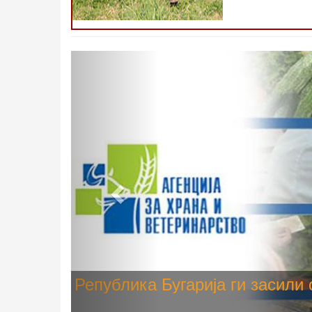
Претходно
Високите температури ризик од
животните