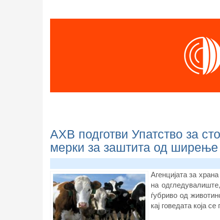
АХВ подготви Упатство за ст
мерки за заштита од ширење 
Агенцијата за храна
на одгледувалиште,
ѓубриво од животин
кај говедата која с