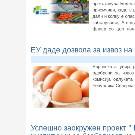
претставува Болест
приемчиви, каде е р
дали и колку е опас
заболување, Агенци
флаер со цел по
навремено преземањ
ЕУ даде дозвола за извоз на 
Европската унија 
одобрени за извоз
комисија одлуката
Република Северна 
Успешно заокружен проект ''