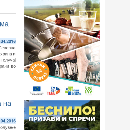
ема
.04.2016
 Северна
 храна и
н случај
рани во
а на
.04.2016
болувње