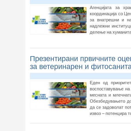
Агенцијата за хра
координација со Це
за внатрешни и на
надлежни институц
делење на хуманита
Презентирани првичните оце
за ветеринарен и фитосанит
Еден од приорите
воспоставување на 
месната и млечната
Обезбедувањето дом
да се задоволат по
извоз – потенцира то