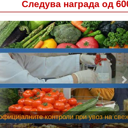
Следува награда од 60
 труење со храна, опасни се и за