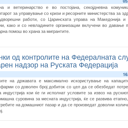
05
на и ветеринарство е во постојана, секојдневна комуник
нтарот за управување со кризи и ресорните министерства за зд
дворешни работи, со Царинската управа на Македонија и 
ии, како и со невладините организации вклучени во давање 
рна помош во храна за мигрантите.
нки од контролите на Федералната сл
арен надзор на Руската Федерација
16
тите на државата е максимално искористување на капацит
фарми со доволен број добиток со цел да се обезбедат потре
 индустрија кои ќе ги исполнат условите за извоз на рускиот
ашна суровина за месната индустрија, ќе се развива етапно,
требите на домашниот пазар и да се произведат доволни колич
ј.