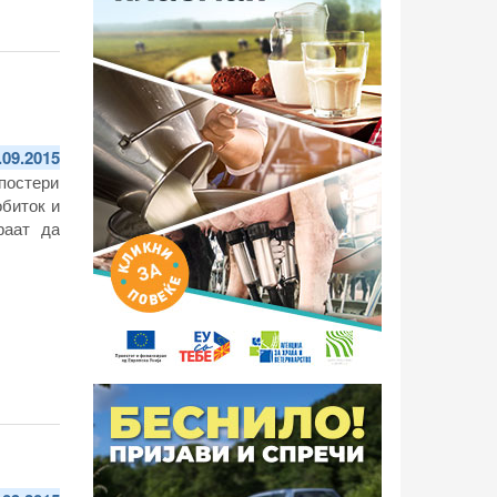
.09.2015
 постери
обиток и
раат да