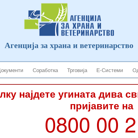
Агенција за храна и ветеринарство
Документи
Соработка
Трговија
Е-Системи
Од
лку најдете угината дива с
пријавите на
0800 00 