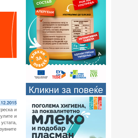
Кликни за повеќе
.12.2015
треска и
кулите и
устата,
азувните