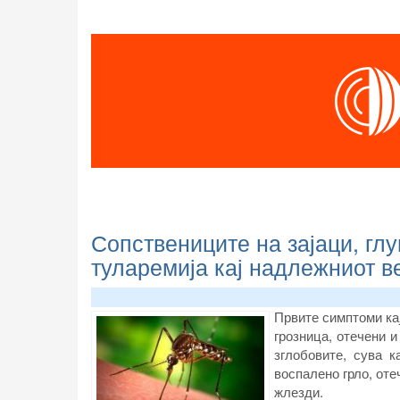
Сопствениците на зајаци, глу
туларемија кај надлежниот в
Првите симптоми кај
грозница, отечени и
зглобовите, сува 
воспалено грло, оте
жлезди.