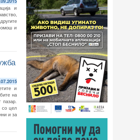
.09.2015
ација и
равство,
другите
помош и
ужба
.07.2015
етите и
бите на
 пазар.
 со цел
ини и за