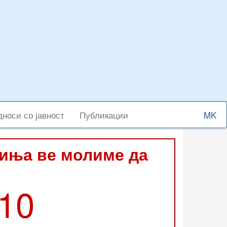
Select
носи со јавност
Публикации
your
langu
виња ве молиме да
210