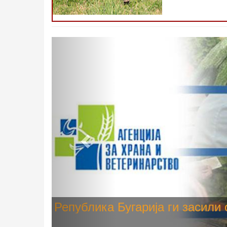
Претходно
Високите температури ризик од
животните