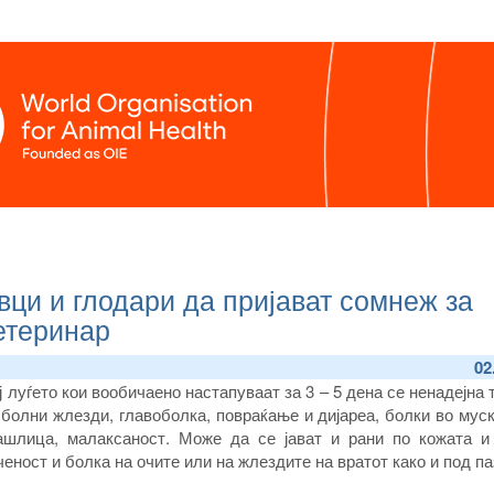
вци и глодари да пријават сомнеж за
етеринар
02
 луѓето кои вообичаено настапуваат за 3 – 5 дена се ненадејна 
 болни жлезди, главоболка, повраќање и дијареа, болки во мус
кашлица, малаксаност. Може да се јават и рани по кожата и 
ченост и болка на очите или на жлездите на вратот како и под п