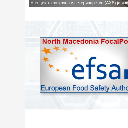
Новото најавено зголемување на дневните темпе
степени, ги зголемува ризиците од појава на тру