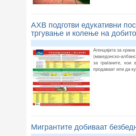
АХВ подготви едукативни пос
тргување и колење на добито
Агенцијата за храна
(македонско-албанск
за граѓаните, кои
продаваат или да ку
Мигрантите добиваат безбед