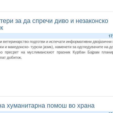
тери за да спречи диво и незаконско
к
17
 и ветеринарство подготви и испечати информативни двојазични
и и македонско- турски јазик), наменети за одгледувачите на д
 во пресрет на муслиманскиот празник Курбан Бајрам плани
пат добиток.
на хуманитарна помош во храна