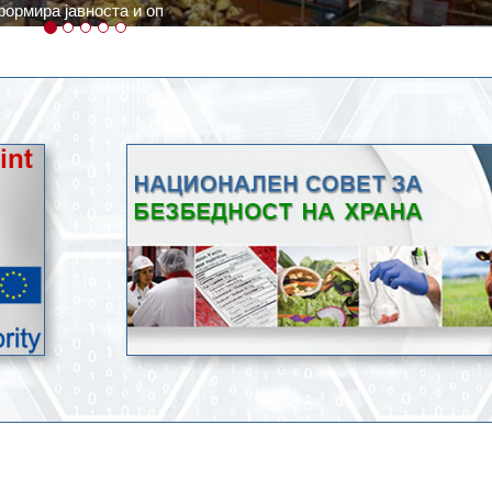
ратури, кое според метеоролозите во одредени региони ќе дости
ење со храна.