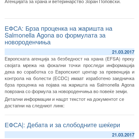
Агенцијата за храна и ветеринарство Зоран Поповски.
ЕФСА: Брза проценка на жаришта на
Salmonella Agona во формулата за
новороденчиња
21.03.2017
Европската агенција за безбедност на храна (EFSA) преку
својата мрежа на фокални точки проследи информација
дека во соработка со Европскиот центар за превенција и
контрола на болести (ECDC) имаат изработено заедничка
брза проценка на појава на жаришта на Salmonella Agona
поврзана со формула за новороденчиња во повеќе земји.
Детални информации и нацрт текстот на документот се
достапни на следниот линк:
ЕФСА|: Дебата и за слободните шеќери
21.03.2017