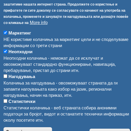
Република Бугарија ги засили официјалните контроли при увоз на свежо овошје и зеленчук
заштитиме нашата интернет страна. Продолжете со користење и
Архива
прифатете ги сите доколку се согласувате со начинот на употреба на
Високите температури ризик од труење со храна, опасни се и за животните
Регистри
колачиња, променете и зачувајте ги нагодувањата или дознајте повеќе
More info
со кликање на
Обрасци
Водата во Гостивар може да се користи како техничка, продолжува испораката на флаширана вода
Забрани
Маркетинг
Во Гостивар спроведени 70 вонредни контроли
НЕ користиме колачиња за маркетинг цели и не споделуваме
Огласи
информации со трети страни
Забраната за водата во Гостивар останува на сила, операторите да користат само технички безбедна вода
Неопходни
Неопходни колачиња - неможат да се исклучат и
овозможуваат стандардно функционирање, навигација,
пребарување, пристап до страни итн.
Нагодувања
Колачиња за нагодувања - овозможуваат страната да ги
запамти нагоувањата како избор на јазик, регионални
нагодувања, начин на приказ, итн.
Статистички
Статистички колачиња - веб страната собира анонимни
податоци за бројот, видот и останатите технички информации
околу посетите итн.