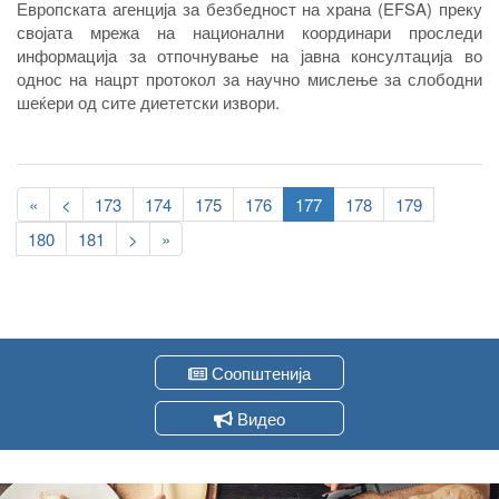
Европската агенција за безбедност на храна (EFSA) преку
својата мрежа на национални координари проследи
информација за отпочнување на јавна консултација во
однос на нацрт протокол за научно мислење за слободни
шеќери од сите диететски извори.
Pagination
First
«
Previous
<
Page
173
Page
174
Page
175
Page
176
Current
177
Page
178
Page
179
page
page
page
Page
180
Page
181
Следна
>
Last
»
страна
page
Соопштенија
Видео