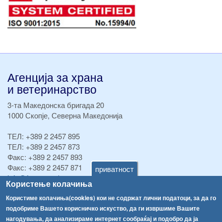
Агенција за храна
и ветеринарство
3-та Македонска бригада 20
1000 Скопје, Северна Македонија
ТЕЛ:
+389 2 2457 895
ТЕЛ:
+389 2 2457 873
Факс:
+389 2 2457 893
Факс:
+389 2 2457 871
приватност
info@fva.gov.mk
Користење колачиња
[АХВ-претходна страна]
Користиме колачиња(cookies) кои не содржат лични податоци, за да го
подобриме Вашето корисничко искуство, да ги извршиме Вашите
Соопштенија
Навигација
нагодувања, да анализираме интернет сообраќај и подобро да ја