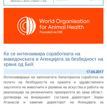
Ќе се интензивира соработката на
македонската и Агенцијата за безбедност на
храна од БиХ
17.04.2017
Интензивирање на започнатата билатерална соработка на
пoлето на безбедноста на храната и здравствената
заштитита на животните и размена на искуства и работа на
реализација на регионалните преиоритети во оваа област,
договорија на вчерашниот состанок директорот Зоран
Атанасов и заменик директорот на Агенцијата за
безбедноста на храна на Босна и Херцеговина Драган