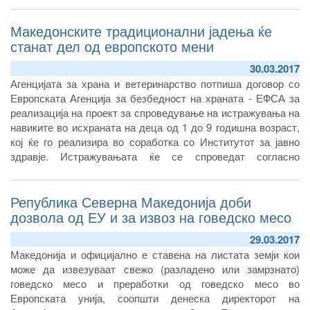
Брењо.
Македонските традиционални јадења ќе
станат дел од европското мени
30.03.2017
Агенцијата за храна и ветеринарство потпиша договор со
Европската Агенција за безбедност на храната - ЕФСА за
реализација на проект за спроведување на истражувања на
навиките во исхраната на деца од 1 до 9 годишна возраст,
кој ќе го реализира во соработка со Институтот за јавно
здравје. Истражувањата ќе се спроведат согласно
европската методологија за ваков вид истражувања.
Република Северна Македонија доби
дозвола од ЕУ и за извоз на говедско месо
29.03.2017
Македонија и официјално е ставена на листата земји кои
може да извезуваат свежо (разладено или замрзнато)
говедско месо и преработки од говедско месо во
Европската унија, соопшти денеска директорот на