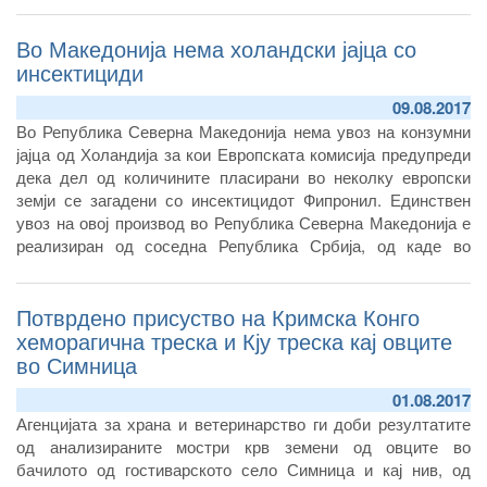
извоз на производи од риба и проширувањето на
Во Македонија нема холандски јајца со
соработката со Европската агенција за безбедност на
храната.
инсектициди
09.08.2017
Во Република Северна Македонија нема увоз на конзумни
јајца од Холандија за кои Европската комисија предупреди
дека дел од количините пласирани во неколку европски
земји се загадени со инсектицидот Фипронил. Единствен
увоз на овој производ во Република Северна Македонија е
реализиран од соседна Република Србија, од каде во
првите 6 месеци од 2017 година биле увезени 162.560
килограми конзумни јајца, односно 509.402 килограми во
Потврдено присуство на Кримска Конго
2016 година.
хеморагична треска и Кју треска кај овците
во Симница
01.08.2017
Агенцијата за храна и ветеринарство ги доби резултатите
од анализираните мостри крв земени од овците во
бачилото од гостиварското село Симница и кај нив, од