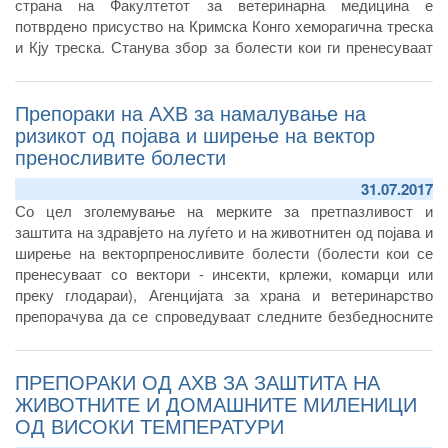
страна на Факултетот за ветеринарна медицина е
потврдено присуство на Кримска Конго хеморагична треска
и Кју треска. Станува збор за болести кои ги пренесуваат
вектори (инсекти, крлежи, комарци и глодари) и од кои може
да заболат и животните и луѓето.
Препораки на АХВ за намалување на
ризикот од појава и ширење на вектор
преносливите болести
31.07.2017
Со цел зголемување на мерките за претпазливост и
заштита на здравјето на луѓето и на животнитен од појава и
ширење на векторпреносливите болести (болести кои се
пренесуваат со вектори - инсекти, крлежи, комарци или
преку глодараи), Агенцијата за храна и ветеринарство
препорачува да се спроведуваат следните безбедносните
мерки кои се од особена важност за намалување на ризикот
за можна појава на овие болести
ПРЕПОРАКИ ОД АХВ ЗА ЗАШТИТА НА
ЖИВОТНИТЕ И ДОМАШНИТЕ МИЛЕНИЦИ
ОД ВИСОКИ ТЕМПЕРАТУРИ