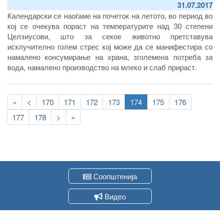
31.07.2017
Календарски се наоѓаме на почеток на летото, во период во
кој се очекува пораст на температурите над 30 степени
Целзиусови, што за секое животно претставува
исклучително голем стрес кој може да се манифестира со
намалено консумирање на храна, зголемена потреба за
вода, намалено производство на млеко и слаб прираст.
Pagination
First
«
Previous
<
Page
170
Page
171
Page
172
Page
173
Current
174
Page
175
Page
176
page
page
page
Page
177
Page
178
Следна
>
Last
»
страна
page
Соопштенија
Видео