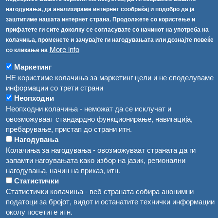
Соопштенија
Навигација
нагодувања, да анализираме интернет сообраќај и подобро да ја
Република Бугарија ги засили официјалните контроли при увоз на свежо овошје и зеленчук
заштитиме нашата интернет страна. Продолжете со користење и
Архива
прифатете ги сите доколку се согласувате со начинот на употреба на
Високите температури ризик од труење со храна, опасни се и за животните
Регистри
колачиња, променете и зачувајте ги нагодувањата или дознајте повеќе
More info
Обрасци
со кликање на
Водата во Гостивар може да се користи како техничка, продолжува испораката на флаширана вода
Забрани
Маркетинг
Во Гостивар спроведени 70 вонредни контроли
НЕ користиме колачиња за маркетинг цели и не споделуваме
Огласи
информации со трети страни
Забраната за водата во Гостивар останува на сила, операторите да користат само технички безбедна вода
Неопходни
Неопходни колачиња - неможат да се исклучат и
овозможуваат стандардно функционирање, навигација,
пребарување, пристап до страни итн.
Нагодувања
Колачиња за нагодувања - овозможуваат страната да ги
запамти нагоувањата како избор на јазик, регионални
нагодувања, начин на приказ, итн.
Статистички
Статистички колачиња - веб страната собира анонимни
податоци за бројот, видот и останатите технички информации
околу посетите итн.