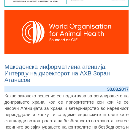
Македонска информативна агенција:
Интервју на директорот на АХВ Зоран
Атанасов
30.08.2017
Какво законско решение се подготвува за регулирањето на
донирањето храна, кои се приоритетите кон кои ќе се
насочи Агенцијата за храна и ветеринарство во наредниот
период,дали и колку ги следиме европските и светските
стандарди во контролата на безбедноста на храната, кои се
новините во зајакнувањето на контролите на безбедноста и
квалитетот на медот,за отворањето на европскиот пазар за