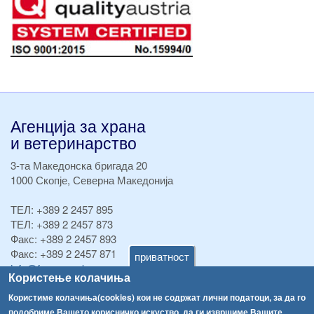
Агенција за храна
и ветеринарство
3-та Македонска бригада 20
1000 Скопје, Северна Македонија
ТЕЛ:
+389 2 2457 895
ТЕЛ:
+389 2 2457 873
Факс:
+389 2 2457 893
Факс:
+389 2 2457 871
приватност
info@fva.gov.mk
Користење колачиња
[АХВ-претходна страна]
Користиме колачиња(cookies) кои не содржат лични податоци, за да го
подобриме Вашето корисничко искуство, да ги извршиме Вашите