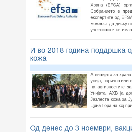
Храна (EFSA) орг
Собранието е пред
експертите од EFSA
можност да дискутир
учесниците ќе имаа
презентација.
И во 2018 година поддршка о
кожа
Агенцијата за храна
унија, парично или
на активностите з
Унијата, АХВ ја до
Јазлеста кожа за Ј
Црна Гора на кој пр
на животните – ОИ
ФАО, сите земји о
претставници од Тур
Од денес до 3 ноември, вакц