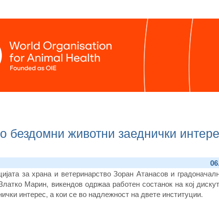
о бездомни животни заеднички интере
06
цијата за храна и ветеринарство Зоран Атанасов и градоначал
латко Марин, викендов одржаа работен состанок на кој дискут
нички интерес, а кои се во надлежност на двете институции.