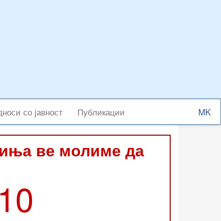
Select
носи со јавност
Публикации
your
langu
виња ве молиме да
210