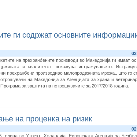
дите ги содржат основните информаци
02
икетите на прехранбените производи во Македонија ги имаат о
држината и квалитетот, покажува истражувањето. Истражу
ени прехранбени производиво малопродажната мрежа,, што го с
потрошувачи на Македонија за Агенцијата за храна и ветерина
Програма за заштита на потрошувачите за 2017/2018 година.
ње на проценка на ризик
02
 година во Утрехт, Холандија, Европската Агенција за Безбед