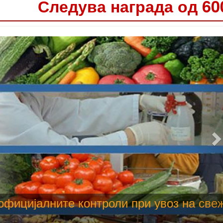
Следува награда од 60
 труење со храна, опасни се и за