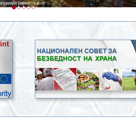
ратури, кое според метеоролозите во одредени региони ќе дости
ење со храна.