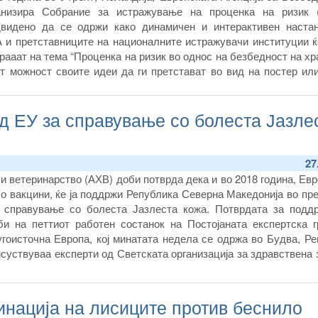
анизира Собрание за истражување на проценка на ризик 
видено да се одржи како динамичен и интерактивен настан
 и претставниците на националните истражувачи институции ќ
ааат на тема “Проценка на ризик во однос на безбедност на хр
т можност своите идеи да ги претстават во вид на постер или
д ЕУ за справување со болеста Јазле
27
 и ветеринарство (АХВ) доби потврда дека и во 2018 година, Ев
 со вакцини, ќе ја поддржи Република Северна Македонија во п
а справување со болеста Јазлеста кожа. Потврдата за подд
би на петтиот работен состанок на Постојаната експертска г
угоисточна Европа, кој минатата недела се одржа во Будва, Р
исуствуваа експерти од Светската организација за здравствена
Е, oрганизацијата за земјоделство и храна при Обединетите 
д регионот, земји членки на ЕУ кои граничат со регионот,
ција, Украина и Русија.
инација на лисиците против беснило