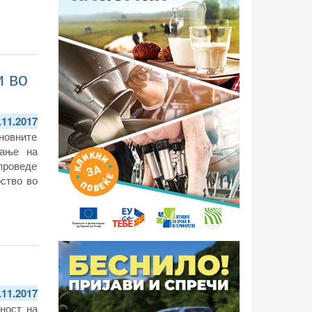
и во
.11.2017
сновните
вање на
проведе
рство во
.11.2017
ност на