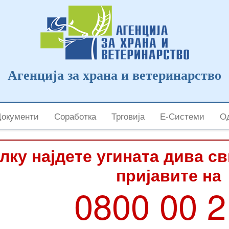
Агенција за храна и ветеринарство
Документи
Соработка
Трговија
Е-Системи
Од
лку најдете угината дива с
пријавите на
0800 00 