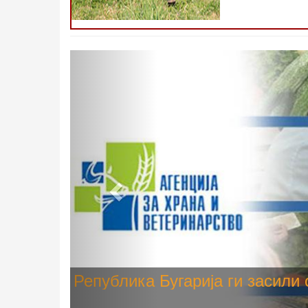
Претходно
Високите температури ризик од
животните