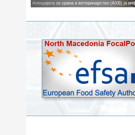
Новото најавено зголемување на дневните темпе
степени, ги зголемува ризиците од појава на тру