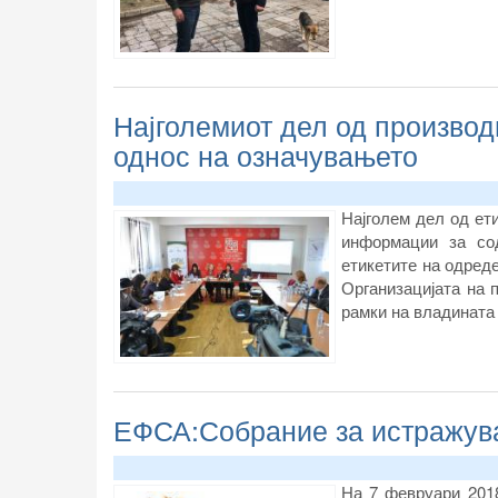
Најголемиот дел од произво
однос на означувањето
Најголем дел од ет
информации за со
етикетите на одред
Организацијата на 
рамки на владината 
ЕФСА:Собрание за истражува
На 7 февруари 2018