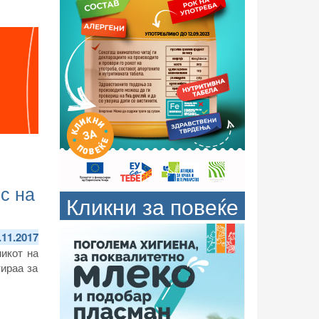
с на
Кликни за повеќе
.11.2017
никот на
ираа за