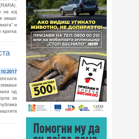
(RARA).
 на кој
е имаат
аната” и
 кратка
ста
.10.2017
ропската
реземање
ршка од
рупа за
епублика
 заштита
Нации –
 како и