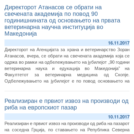
Директорот Атанасов се обрати на
свечената академија по повод 90
годинишнината од основањето на првата
ветеринарна научна институција во
Македонија
16.11.2017
Директорот на Агенцијата за храна и ветеринарство Зоран
Атанасов, вчера, се обрати на свечената академија која се
одржа во рамки на одбележувањето на јубилејот „90 години
ветеринарна наука и едукација во Македонија” на
Факултетот за ветеринарна медицина од Скопје.
Одбележувањето на јубилејот е по повод основањето на
првата ветеринарна научна и едукативна институција во
Македонија, Ветеринарно одделение во рамки на
Реализиран е првиот извоз на производи од
Хигиенскиот завод во Скопје основан 1927 година, од кој
подоцна настанува Ветеринарниот институт кој, пак, од
риба на европскиот пазар
2004 година работи во рамки на Факултетот за ветеринарна
10.11.2017
медицина – Скопје.
Реализиран е првиот извоз на производи од риба на пазарот
на соседна Грција, по ставањето на Република Северна