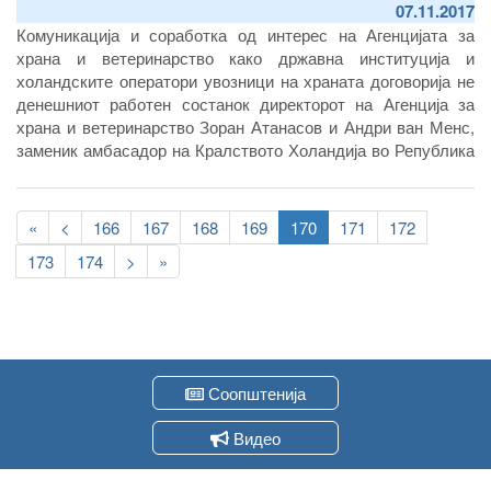
07.11.2017
Комуникација и соработка од интерес на Агенцијата за
храна и ветеринарство како државна институција и
холандските оператори увозници на храната договорија не
денешниот работен состанок директорот на Агенција за
храна и ветеринарство Зоран Атанасов и Андри ван Менс,
заменик амбасадор на Кралството Холандија во Република
Северна Македонија.
Pagination
First
«
Previous
<
Page
166
Page
167
Page
168
Page
169
Current
170
Page
171
Page
172
page
page
page
Page
173
Page
174
Следна
>
Last
»
страна
page
Соопштенија
Видео