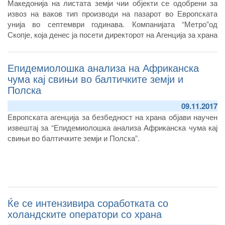
Македонија на листата земји чии објекти се одобрени за
извоз на ваков тип производи на пазарот во Европската
унија во септември годинава. Компанијата “Метро”од
Скопје, која денес ја посети директорот на Агенција за храна
и ветеринарство Зоран Атанасов, деновиве го реализира
првиот извоз на производи од риба на пазарот во соседна
Епидемиолошка анализа на Африканска
Грција, по добивањето на одобрението од страна на
Европската комисија.
чума кај свињи во балтичките земји и
Полска
09.11.2017
Европската агенција за безбедност на храна објави научен
извештај за “Епидемиолошка анализа Африканска чума кај
свињи во балтичките земји и Полска”.
Ќе се интензивира соработката со
холандските оператори со храна