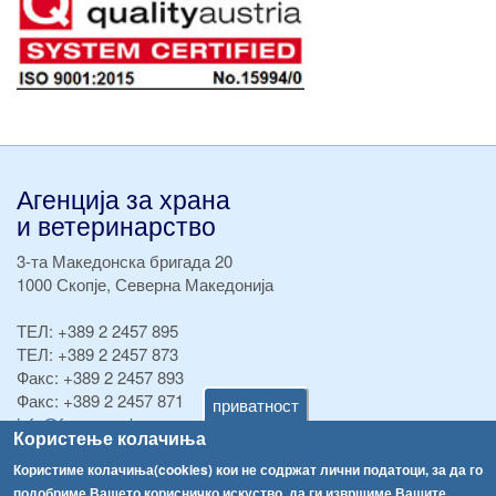
Агенција за храна
и ветеринарство
3-та Македонска бригада 20
1000 Скопје, Северна Македонија
ТЕЛ:
+389 2 2457 895
ТЕЛ:
+389 2 2457 873
Факс:
+389 2 2457 893
Факс:
+389 2 2457 871
приватност
info@fva.gov.mk
Користење колачиња
[АХВ-претходна страна]
Користиме колачиња(cookies) кои не содржат лични податоци, за да го
подобриме Вашето корисничко искуство, да ги извршиме Вашите