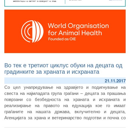
Во тек е третиот циклус обуки на децата од
градинките за храната и исхраната
21.11.2017
Со цел унапредување на здравјето и подигнување на
свеста на најмладата група граѓани – децата за прашања
поврзани со безбедноста на храната и исхраната и
реализирање на правото на едукација кое го имаат
граѓаните на нашата држава, вклучително и децата,
Агенцијата за храна и ветеринарство подготви и почна со
реализација на Програмата за едукација на децата од
предучилишна возраст во Република Северна Македонија.