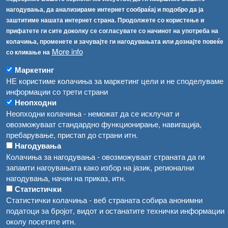
Соопштенија
Навигација
нагодувања, да анализираме интернет сообраќај и подобро да ја
Република Бугарија ги засили официјалните контроли при увоз на свежо овошје и зеленчук
заштитиме нашата интернет страна. Продолжете со користење и
Архива
прифатете ги сите доколку се согласувате со начинот на употреба на
Високите температури ризик од труење со храна, опасни се и за животните
Регистри
колачиња, променете и зачувајте ги нагодувањата или дознајте повеќе
More info
Обрасци
со кликање на
Водата во Гостивар може да се користи како техничка, продолжува испораката на флаширана вода
Забрани
Маркетинг
Во Гостивар спроведени 70 вонредни контроли
НЕ користиме колачиња за маркетинг цели и не споделуваме
Огласи
информации со трети страни
Забраната за водата во Гостивар останува на сила, операторите да користат само технички безбедна вода
Неопходни
Неопходни колачиња - неможат да се исклучат и
овозможуваат стандардно функционирање, навигација,
пребарување, пристап до страни итн.
Нагодувања
Колачиња за нагодувања - овозможуваат страната да ги
запамти нагоувањата како избор на јазик, регионални
нагодувања, начин на приказ, итн.
Статистички
Статистички колачиња - веб страната собира анонимни
податоци за бројот, видот и останатите технички информации
околу посетите итн.