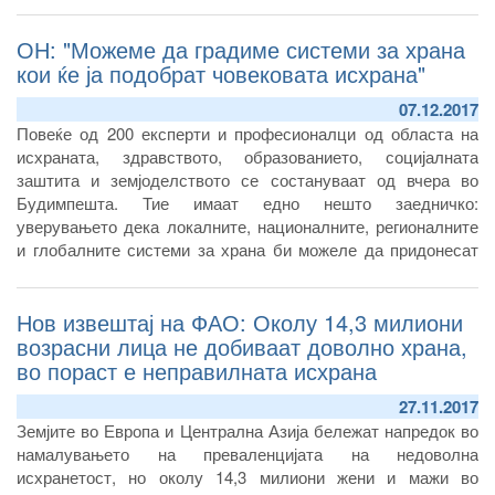
на граничните премини при увоз на живина, месо и нус
ОН: "Можеме да градиме системи за храна
производи од месо од живина.
кои ќе ја подобрат човековата исхрана"
07.12.2017
Повеќе од 200 експерти и професионалци од областа на
исхраната, здравството, образованието, социјалната
заштита и земјоделството се состануваат од вчера во
Будимпешта. Тие имаат едно нешто заедничко:
уверувањето дека локалните, националните, регионалните
и глобалните системи за храна би можеле да придонесат
многу повеќе за да го подобрат начинот на исхрана на
луѓето.
Нов извештај на ФАО: Околу 14,3 милиони
возрасни лица не добиваат доволно храна,
во пораст е неправилната исхрана
27.11.2017
Земјите во Европа и Централна Азија бележат напредок во
намалувањето на преваленцијата на недоволна
исхранетост, но околу 14,3 милиони жени и мажи во