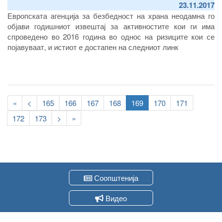
23.11.2017
Европската агенција за безбедност на храна неодамна го
објави годишниот извештај за активностите кои ги има
спроведено во 2016 година во однос на ризиците кои се
појавуваат, и истиот е достапен на следниот линк
Pagination
First
«
Previous
<
Page
165
Page
166
Page
167
Page
168
Current
169
Page
170
Page
171
page
page
page
Page
172
Page
173
Следна
>
Last
»
страна
page
Соопштенија
Видео