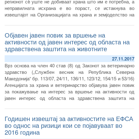
регионот сè уште не добиваат храна што им е потребна, а
неправилната исхрана е во пораст, се истакнува во
извештајот на Организацијата на храна и земјоделство на
Обединетите нации (ФАО) објавен на 4.12.2017 година.
Објавен јавен повик за вршење на
активности од јавен интерес од областа на
здравствена заштита на животните
27.11.2017
Врз основа на член 40 став (8) од Законот за ветеринарно
здравство („Службен весник на Република Северна
Македонија“ бр. 113/07, 24/11, 136/11, 123/12, 154/15 и 53/16)
Агенцијата за храна и ветеринарство објавува јавен повик
за покажување на интерес за вршење на активности од
јавен интерес од областа на здравствена заштита на
животните.
Годишен извештај за активностите на ЕФСА
во однос на ризици кои се појавуваат во
2016 година