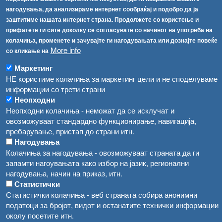
Соопштенија
Навигација
нагодувања, да анализираме интернет сообраќај и подобро да ја
Република Бугарија ги засили официјалните контроли при увоз на свежо овошје и зеленчук
заштитиме нашата интернет страна. Продолжете со користење и
Архива
прифатете ги сите доколку се согласувате со начинот на употреба на
Високите температури ризик од труење со храна, опасни се и за животните
Регистри
колачиња, променете и зачувајте ги нагодувањата или дознајте повеќе
More info
Обрасци
со кликање на
Водата во Гостивар може да се користи како техничка, продолжува испораката на флаширана вода
Забрани
Маркетинг
Во Гостивар спроведени 70 вонредни контроли
НЕ користиме колачиња за маркетинг цели и не споделуваме
Огласи
информации со трети страни
Забраната за водата во Гостивар останува на сила, операторите да користат само технички безбедна вода
Неопходни
Неопходни колачиња - неможат да се исклучат и
овозможуваат стандардно функционирање, навигација,
пребарување, пристап до страни итн.
Нагодувања
Колачиња за нагодувања - овозможуваат страната да ги
запамти нагоувањата како избор на јазик, регионални
нагодувања, начин на приказ, итн.
Статистички
Статистички колачиња - веб страната собира анонимни
податоци за бројот, видот и останатите технички информации
околу посетите итн.