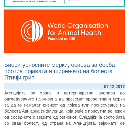
Биосигурносните мерки, основа за борба
против појавата и ширењето на болеста
Птичји грип
07.12.2017
Агенцијата за храна и ветеринарство апелира до
одгледувачите на живина да преземат превентивни мерки
за да го намалат ризикот од појава или пренесување на
болеста Авијарна инфлуенца, која веќе е присутна во некои
од соседните и земјите од регионот. Следејќи ја состојбата
со оваа болест, од страна на Агенцијата, зајакнати се
активниот и пасивниот надзор, а засилени се и контролите