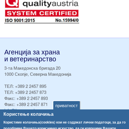
Агенција за храна
и ветеринарство
3-та Македонска бригада 20
1000 Скопје, Северна Македонија
ТЕЛ:
+389 2 2457 895
ТЕЛ:
+389 2 2457 873
Факс:
+389 2 2457 893
Факс:
+389 2 2457 871
приватност
info@fva.gov.mk
Користење колачиња
[АХВ-претходна страна]
Користиме колачиња(cookies) кои не содржат лични податоци, за да го
подобриме Вашето корисничко искуство, да ги извршиме Вашите