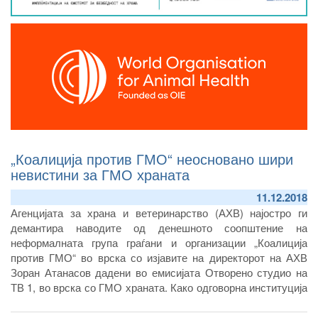
„Коалиција против ГМО“ неосновано шири
невистини за ГМО храната
11.12.2018
Агенцијата за храна и ветеринарство (АХВ) најостро ги
демантира наводите од денешното соопштение на
неформалната група граѓани и организации „Коалиција
против ГМО“ во врска со изјавите на директорот на АХВ
Зоран Атанасов дадени во емисијата Отворено студио на
ТВ 1, во врска со ГМО храната. Како одговорна институција
за безбедноста на храната, ја информираме јавноста дека
сите наводи изнесени во соопштението се невистинити и