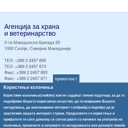
Агенција за храна
и ветеринарство
3-та Македонска бригада 20
1000 Скопје, Северна Македонија
ТЕЛ:
+389 2 2457 895
ТЕЛ:
+389 2 2457 873
Факс:
+389 2 2457 893
Факс:
+389 2 2457 871
приватност
info@fva.gov.mk
Користење колачиња
Користиме колачиња(cookies) кои не содржат лични податоци, за да го
[АХВ-претходна страна]
подобриме Вашето корисничко искуство, да ги извршиме Вашите
Соопштенија
Навигација
нагодувања, да анализираме интернет сообраќај и подобро да ја
Република Бугарија ги засили официјалните контроли при увоз на свежо овошје и зеленчук
заштитиме нашата интернет страна. Продолжете со користење и
Архива
прифатете ги сите доколку се согласувате со начинот на употреба на
Високите температури ризик од труење со храна, опасни се и за животните
Регистри
колачиња, променете и зачувајте ги нагодувањата или дознајте повеќе