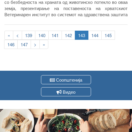
со безбедноста на храната од животинско потекло во оваа
земја, презентирање на поставеноста на хрватскиот
Ветеринарен институт во системот на здравствена заштита
на животните со поставување на основите на идната
соработка со македонската Агенција за безбедност на
Pagination
храната, се темите на кои дискутираа на денешната
First
«
Previous
<
Page
139
Page
140
Page
141
Page
142
Current
143
Page
144
Page
145
средба, директорот на Агенцијата за храна и ветеринарство
page
page
page
Page
146
Page
147
Следна
>
Last
»
Зоран Атанасов и првиот човек на Хрватскиот ветеринарен
страна
page
институт , проф Д-р Борис Хабрун.
Соопштенија
Видео