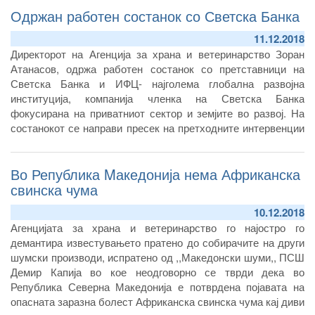
Одржан работен состанок со Светска Банка
голем дел се однесуваат на надлежности на други
институции, а не на Агенцијата за храна и ветеринарство.
11.12.2018
Директорот на Агенција за храна и ветеринарство Зоран
Атанасов, одржа работен состанок со претставници на
Светска Банка и ИФЦ- најголема глобална развојна
институција, компанија членка на Светска Банка
фокусирана на приватниот сектор и земјите во развој. На
состанокот се направи пресек на претходните интервенции
на поддршка од Светска Банка,..
Во Република Mакедонија нема Африканска
свинска чума
10.12.2018
Агенцијата за храна и ветеринарство го најостро го
демантира известувањето пратено до собирачите на други
шумски производи, испратено од ,,Македонски шуми,, ПСШ
Демир Капија во кое неодговорно се тврди дека во
Република Северна Македонија е потврдена појавата на
опасната заразна болест Африканска свинска чума кај диви