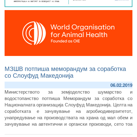
МЗШВ потпиша меморандум за соработка
со Слоуфуд Македонија
06.02.2019
Mинистерството за земјоделство шумарство и
водостопанство потпиша Меморандум за соработка со
Националната организација Слоуфуд Македонија. Целта на
соработката е зачувување на агробиодиверзитетот,
унапредување на производствата на храна од мал обем и
зачувување на автентични и органски производи, сето тоа
во функција на руралниот развој и развојот на
гастрономијата и туризмот.