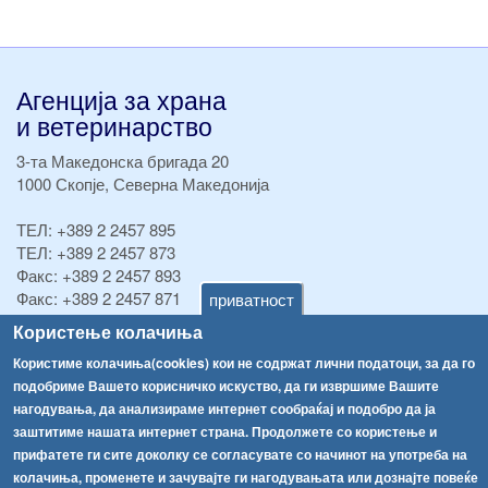
Агенција за храна
и ветеринарство
3-та Македонска бригада 20
1000 Скопје, Северна Македонија
ТЕЛ:
+389 2 2457 895
ТЕЛ:
+389 2 2457 873
Факс:
+389 2 2457 893
Факс:
+389 2 2457 871
приватност
info@fva.gov.mk
Користење колачиња
Користиме колачиња(cookies) кои не содржат лични податоци, за да го
[АХВ-претходна страна]
подобриме Вашето корисничко искуство, да ги извршиме Вашите
Соопштенија
Навигација
нагодувања, да анализираме интернет сообраќај и подобро да ја
Република Бугарија ги засили официјалните контроли при увоз на свежо овошје и зеленчук
заштитиме нашата интернет страна. Продолжете со користење и
Архива
прифатете ги сите доколку се согласувате со начинот на употреба на
Високите температури ризик од труење со храна, опасни се и за животните
Регистри
колачиња, променете и зачувајте ги нагодувањата или дознајте повеќе