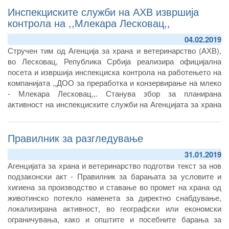
Инспекциските служби на АХВ извршија
контрола на ,,Млекара Лесковац,,
04.02.2019
Стручен тим од Агенција за храна и ветеринарство (АХВ),
во Лесковац, Република Србија реализира официјална
посета и извршија инспекциска контрола на работењето на
компанијата ,,ДОО за преработка и конзервирање на млеко
- Млекара Лесковац,,. Станува збор за планирана
активност на инспекциските служби на Агенцијата за храна
и ветеринарство за контрола на објекти од трети земји од
кои се увезува храна во Република Северна Македонија.
Правилник за разгледување
31.01.2019
Агенцијата за храна и ветеринарство подготви текст за нов
подзаконски акт - Правилник за барањата за условите и
хигиена за производство и ставање во промет на храна од
животинско потекло наменета за директно снабдување,
локализирана активност, во географски или економски
ограничувања, како и општите и посебните барања за