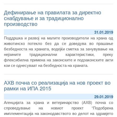
примена на традиционални методи на производство,
преработка и дистрибуција на храна со традиционални
Дефинирање на правилата за директно
карактеристики.
снабдување и за традиционално
производство
31.01.2019
Поддршка и развој на малите производители на храна од
животинско потекло без да се доведува во прашање
безбедноста на храната, водејќи сметка за зачувување на
нејзините традиционални карактеристики, преку
флексибилна примена на законските и подзаконските акти
кои се однесуваат на безбедноста на храната.
АХВ почна со реализација на нов проект во
рамки на ИПА 2015
29.01.2019
Агенцијата за храна и ветеринарство (АХВ) почна со
спроведување на новиот проект “Подобрена
имплементација на законодавството во делот на здравјето