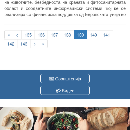
на животните, безбедноста на храната и фитосанитарната
област и соодветните информациски системи ”кој ќе се
реализира со финансиска поддршка од Европската унија во
рамки на ИПА 2015.
Pagination
First
«
Previous
<
Page
135
Page
136
Page
137
Page
138
Current
139
Page
140
Page
141
page
page
page
Page
142
Page
143
Следна
>
Last
»
страна
page
Соопштенија
Видео