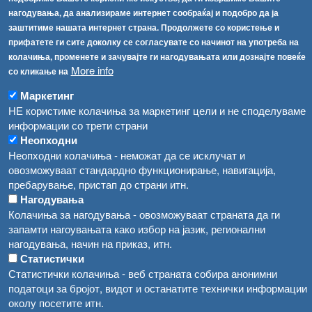
Соопштенија
Навигација
нагодувања, да анализираме интернет сообраќај и подобро да ја
Република Бугарија ги засили официјалните контроли при увоз на свежо овошје и зеленчук
заштитиме нашата интернет страна. Продолжете со користење и
Архива
прифатете ги сите доколку се согласувате со начинот на употреба на
Високите температури ризик од труење со храна, опасни се и за животните
Регистри
колачиња, променете и зачувајте ги нагодувањата или дознајте повеќе
More info
Обрасци
со кликање на
Водата во Гостивар може да се користи како техничка, продолжува испораката на флаширана вода
Забрани
Маркетинг
Во Гостивар спроведени 70 вонредни контроли
НЕ користиме колачиња за маркетинг цели и не споделуваме
Огласи
информации со трети страни
Забраната за водата во Гостивар останува на сила, операторите да користат само технички безбедна вода
Неопходни
Неопходни колачиња - неможат да се исклучат и
овозможуваат стандардно функционирање, навигација,
пребарување, пристап до страни итн.
Нагодувања
Колачиња за нагодувања - овозможуваат страната да ги
запамти нагоувањата како избор на јазик, регионални
нагодувања, начин на приказ, итн.
Статистички
Статистички колачиња - веб страната собира анонимни
податоци за бројот, видот и останатите технички информации
околу посетите итн.