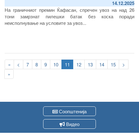
14.12.2025
На граничниот премин Ќафасан, спречен увоз на над 26
тони замрзнат пилешки батак без коска поради
неисполнување на условите за увоз...
Pagination
First
«
Previous
<
Page
7
Page
8
Page
9
Page
10
Current
11
Page
12
Page
13
Page
14
Page
15
Следна
>
page
page
page
страна
Last
»
page
Соопштенија
Видео