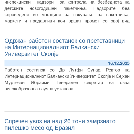
инспекциски надзори за контрола на безбеднста на
детските новогодишни пакетчиња. Надзорите беа
спроведени во магацини за пакување на пакетчиња,
маркети и продавници кои вршат промет со овој вид
призводи
Одржан работен состанок со претставници
на Интернационалниот Балкански
Универзитет Скопје
16.12.2025
Работен состанок со Др Лутфи Сунар, Ректор на
Интернационалниот Балкански Универзитет Скопје и Сејхан
Муртезан Ибраими, Генерален секретар на оваа
високобразовна научна установа
Спречен увоз на над 26 тони замрзнато
пилешко месо од Бразил