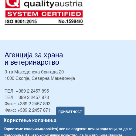
Агенција за храна
и ветеринарство
3-та Македонска бригада 20
1000 Скопје, Северна Македонија
ТЕЛ:
+389 2 2457 895
ТЕЛ:
+389 2 2457 873
Факс:
+389 2 2457 893
Факс:
+389 2 2457 871
приватност
info@fva.gov.mk
Користење колачиња
[АХВ-претходна страна]
Користиме колачиња(cookies) кои не содржат лични податоци, за да го
подобриме Вашето корисничко искуство, да ги извршиме Вашите