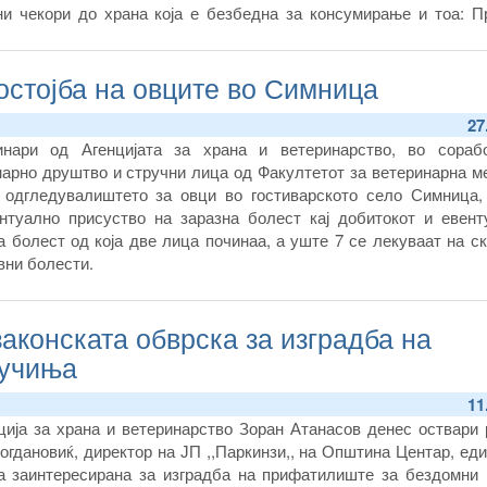
ни чекори до храна која е безбедна за консумирање и тоа: П
остојба на овците во Симница
27
инари од Агенцијата за храна и ветеринарство, во сораб
арно друштво и стручни лица од Факултетот за ветеринарна м
 одгледувалиштето за овци во гостиварското село Симница,
нтуално присуство на заразна болест кај добитокот и евент
а болест од која две лица починаа, а уште 7 се лекуваат на с
вни болести.
законската обврска за изградба на
кучиња
11
ција за храна и ветеринарство Зоран Атанасов денес оствари 
огдановиќ, директор на ЈП ,,Паркинзи,, на Општина Центар, ед
а заинтересирана за изградба на прифатилиште за бездомни 