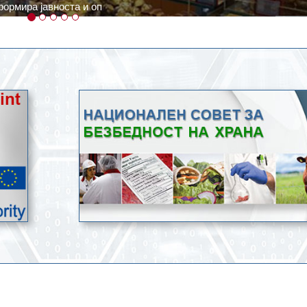
ратури, кое според метеоролозите во одредени региони ќе дости
ење со храна.