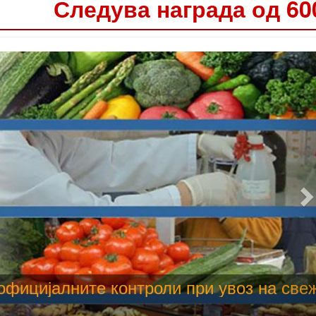
Следува награда од 60
 труење со храна, опасни се и за