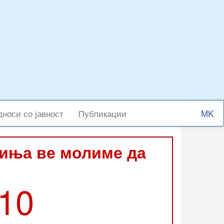
Select
носи со јавност
Публикации
your
langu
виња ве молиме да
210