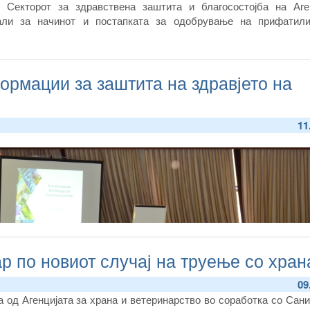
Секторот за здравствена заштита и благосостојба на Аген
али за начинот и постапката за одобрување на прифатил
рмации за заштита на здравјето на
11
р по новиот случај на труење со хран
09
а од Агенцијата за храна и ветеринарство во соработка со Сан