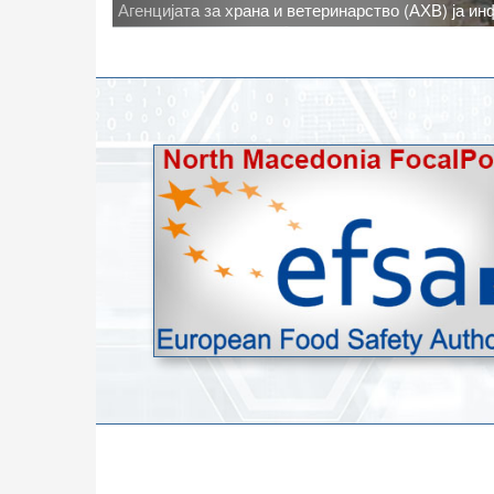
Новото најавено зголемување на дневните темпе
степени, ги зголемува ризиците од појава на тру