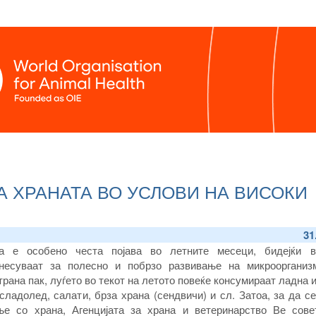
А ХРАНАТА ВО УСЛОВИ НА ВИСОКИ
31
а е особено честа појава во летните месеци, бидејќи в
несуваат за полесно и побрзо развивање на микроорганиз
трана пак, луѓето во текот на летото повеќе консумираат ладна 
сладолед, салати, брза храна (сендвичи) и сл. Затоа, за да с
ње со храна, Агенцијата за храна и ветеринарство Ве сове