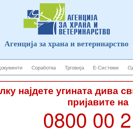
Агенција за храна и ветеринарство
Документи
Соработка
Трговија
Е-Системи
Од
лку најдете угината дива с
пријавите на
0800 00 