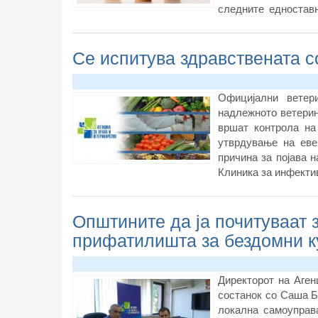
следните едностав
избор, набавка
Се испитува здравствената с
Официјални ветер
надлежното ветерин
вршат контрола на
утврдување на еве
причина за појава н
Клиника за инфекти
Општините да ја почитуваат 
прифатилишта за бездомни 
Директорот на Аген
состанок со Саша Б
локална самоуправ