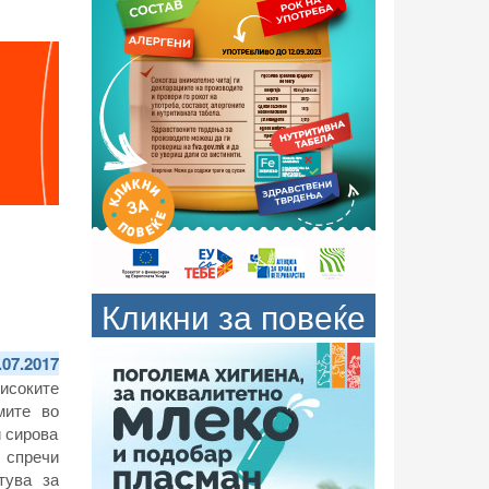
Кликни за повеќе
.07.2017
исоките
мите во
и сирова
е спречи
тува за