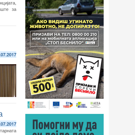
цијата,
иште за
.07.2017
а
.07.2017
итарната