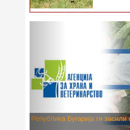
Претходно
Високите температури ризик од
животните