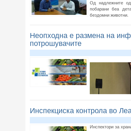
Од надлежните од 
побарани беа дет
бездомни животни.
Неопходна е размена на инфо
потрошувачите
Инспекциска контрола во Леа
Инспектори за хран