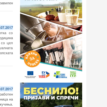
равилен
.07.2017
отка со
едицина
 со цел
уалната
копската
.07.2017
работен
иница на
кучиња.