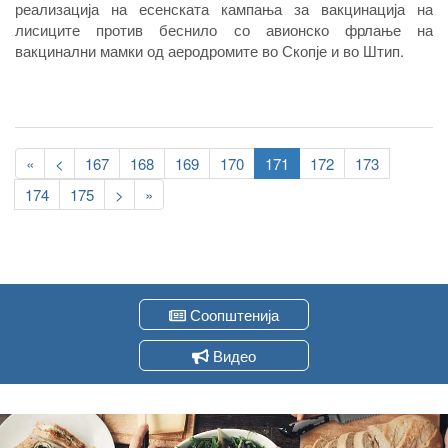
реализација на есенската кампања за вакцинација на
Украина и Русија.
лисиците против беснило со авионско фрлање на
вакцинални мамки од аеродромите во Скопје и во Штип.
Pagination
First
«
Previous
<
Page
167
Page
168
Page
169
Page
170
Current
171
Page
172
Page
173
page
page
page
Page
174
Page
175
Следна
>
Last
»
страна
page
Соопштенија
Видео