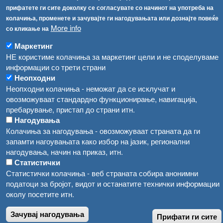
прифатете ги сите доколку се согласувате со начинот на употреба на
Високите температури ризик од труење со храна, опасни се и за животните
Регистри
колачиња, променете и зачувајте ги нагодувањата или дознајте повеќе
More info
со кликање на
Обрасци
Водата во Гостивар може да се користи како техничка, продолжува испораката на флаширана вода
Забрани
Маркетинг
Во Гостивар спроведени 70 вонредни контроли
НЕ користиме колачиња за маркетинг цели и не споделуваме
Огласи
информации со трети страни
Забраната за водата во Гостивар останува на сила, операторите да користат само технички безбедна вода
Неопходни
Неопходни колачиња - неможат да се исклучат и
овозможуваат стандардно функционирање, навигација,
пребарување, пристап до страни итн.
Нагодувања
Колачиња за нагодувања - овозможуваат страната да ги
запамти нагоувањата како избор на јазик, регионални
нагодувања, начин на приказ, итн.
Статистички
Статистички колачиња - веб страната собира анонимни
податоци за бројот, видот и останатите технички информации
околу посетите итн.
Зачувај нагодувања
Прифати ги сите