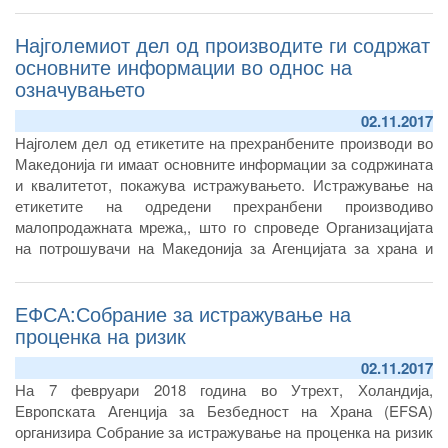
Најголемиот дел од производите ги содржат
основните информации во однос на
означувањето
02.11.2017
Најголем дел од етикетите на прехранбените производи во
Македонија ги имаат основните информации за содржината
и квалитетот, покажува истражувањето. Истражување на
етикетите на одредени прехранбени производиво
малопродажната мрежа,, што го спроведе Организацијата
на потрошувачи на Македонија за Агенцијата за храна и
ветеринарство во рамки на владината Програма за заштита
на потрошувачите за 2017/2018 година.
ЕФСА:Собрание за истражување на
проценка на ризик
02.11.2017
На 7 февруари 2018 година во Утрехт, Холандија,
Европската Агенција за Безбедност на Храна (EFSA)
организира Собрание за истражување на проценка на ризик