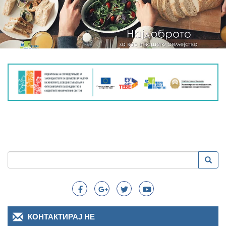
Пребарување
Преба
Search
КОНТАКТИРАЈ НЕ