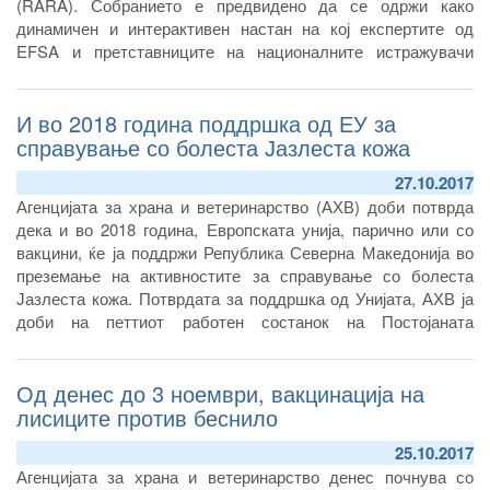
(RARA). Собранието е предвидено да се одржи како
динамичен и интерактивен настан на кој експертите од
EFSA и претставниците на националните истражувачи
институции ќе имаат можност да дискутирааат на тема
“Проценка на ризик во однос на безбедност на храната” и
И во 2018 година поддршка од ЕУ за
учесниците ќе имаат можност своите идеи да ги претстават
во вид на постер или кратка презентација.
справување со болеста Јазлеста кожа
27.10.2017
Агенцијата за храна и ветеринарство (АХВ) доби потврда
дека и во 2018 година, Европската унија, парично или со
вакцини, ќе ја поддржи Република Северна Македонија во
преземање на активностите за справување со болеста
Јазлеста кожа. Потврдата за поддршка од Унијата, АХВ ја
доби на петтиот работен состанок на Постојаната
експертска група за Јазлеста кожа за Југоисточна Европа,
кој минатата недела се одржа во Будва, Република Црна
Од денес до 3 ноември, вакцинација на
Гора на кој присуствуваа експерти од Светската
организација за здравствена заштита на животните – ОИЕ,
лисиците против беснило
oрганизацијата за земјоделство и храна при Обединетите
25.10.2017
Нации – ФАО, сите земји од регионот, земји членки на ЕУ
Агенцијата за храна и ветеринарство денес почнува со
кои граничат со регионот, како и претставници од Турција,