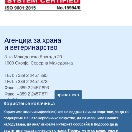
Агенција за храна
и ветеринарство
3-та Македонска бригада 20
1000 Скопје, Северна Македонија
ТЕЛ:
+389 2 2457 895
ТЕЛ:
+389 2 2457 873
Факс:
+389 2 2457 893
Факс:
+389 2 2457 871
приватност
info@fva.gov.mk
Користење колачиња
[АХВ-претходна страна]
Користиме колачиња(cookies) кои не содржат лични податоци, за да го
подобриме Вашето корисничко искуство, да ги извршиме Вашите
Соопштенија
Навигација
нагодувања, да анализираме интернет сообраќај и подобро да ја
Република Бугарија ги засили официјалните контроли при увоз на свежо овошје и зеленчук
заштитиме нашата интернет страна. Продолжете со користење и
Архива