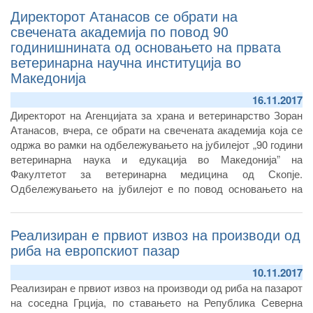
Директорот Атанасов се обрати на
свечената академија по повод 90
годинишнината од основањето на првата
ветеринарна научна институција во
Македонија
16.11.2017
Директорот на Агенцијата за храна и ветеринарство Зоран
Атанасов, вчера, се обрати на свечената академија која се
одржа во рамки на одбележувањето на јубилејот „90 години
ветеринарна наука и едукација во Македонија” на
Факултетот за ветеринарна медицина од Скопје.
Одбележувањето на јубилејот е по повод основањето на
првата ветеринарна научна и едукативна институција во
Македонија, Ветеринарно одделение во рамки на
Реализиран е првиот извоз на производи од
Хигиенскиот завод во Скопје основан 1927 година, од кој
подоцна настанува Ветеринарниот институт кој, пак, од
риба на европскиот пазар
2004 година работи во рамки на Факултетот за ветеринарна
10.11.2017
медицина – Скопје.
Реализиран е првиот извоз на производи од риба на пазарот
на соседна Грција, по ставањето на Република Северна