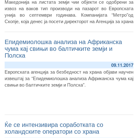
Македонија на листата земји чии објекти се одобрени за
извоз на ваков тип производи на пазарот во Европската
унија во септември годинава. Компанијата “Метро”од
Скопје, која денес ја посети директорот на Агенција за храна
и ветеринарство Зоран Атанасов, деновиве го реализира
првиот извоз на производи од риба на пазарот во соседна
Епидемиолошка анализа на Африканска
Грција, по добивањето на одобрението од страна на
Европската комисија.
чума кај свињи во балтичките земји и
Полска
09.11.2017
Европската агенција за безбедност на храна објави научен
извештај за “Епидемиолошка анализа Африканска чума кај
свињи во балтичките земји и Полска”.
Ќе се интензивира соработката со
холандските оператори со храна