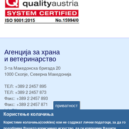
Агенција за храна
и ветеринарство
3-та Македонска бригада 20
1000 Скопје, Северна Македонија
ТЕЛ:
+389 2 2457 895
ТЕЛ:
+389 2 2457 873
Факс:
+389 2 2457 893
Факс:
+389 2 2457 871
приватност
info@fva.gov.mk
Користење колачиња
[АХВ-претходна страна]
Користиме колачиња(cookies) кои не содржат лични податоци, за да го
подобриме Вашето корисничко искуство, да ги извршиме Вашите