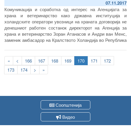
07.11.2017
Комуникација и соработка од интерес на Агенцијата за
храна и ветеринарство како државна институција и
холандските оператори увозници на храната договорија не
денешниот работен состанок директорот на Агенција за
храна и ветеринарство Зоран Атанасов и Андри ван Менс,
заменик амбасадор на Кралството Холандија во Република
Северна Македонија.
Pagination
First
«
Previous
<
Page
166
Page
167
Page
168
Page
169
Current
170
Page
171
Page
172
page
page
page
Page
173
Page
174
Следна
>
Last
»
страна
page
Соопштенија
Видео