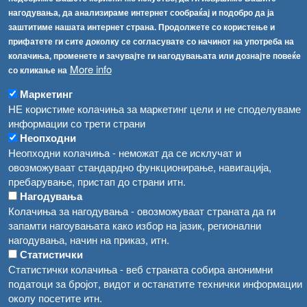
Соопштенија
Навигација
нагодувања, да анализираме интернет сообраќај и подобро да ја
Република Бугарија ги засили официјалните контроли при увоз на свежо овошје и зеленчук
заштитиме нашата интернет страна. Продолжете со користење и
Архива
прифатете ги сите доколку се согласувате со начинот на употреба на
Високите температури ризик од труење со храна, опасни се и за животните
Регистри
колачиња, променете и зачувајте ги нагодувањата или дознајте повеќе
More info
Обрасци
со кликање на
Водата во Гостивар може да се користи како техничка, продолжува испораката на флаширана вода
Забрани
Маркетинг
Во Гостивар спроведени 70 вонредни контроли
НЕ користиме колачиња за маркетинг цели и не споделуваме
Огласи
информации со трети страни
Забраната за водата во Гостивар останува на сила, операторите да користат само технички безбедна вода
Неопходни
Неопходни колачиња - неможат да се исклучат и
овозможуваат стандардно функционирање, навигација,
пребарување, пристап до страни итн.
Нагодувања
Колачиња за нагодувања - овозможуваат страната да ги
запамти нагоувањата како избор на јазик, регионални
нагодувања, начин на приказ, итн.
Статистички
Статистички колачиња - веб страната собира анонимни
податоци за бројот, видот и останатите технички информации
околу посетите итн.