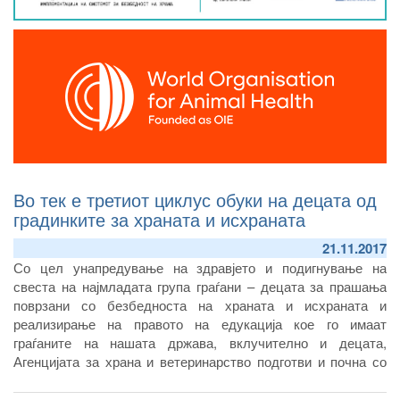
Во тек е третиот циклус обуки на децата од
градинките за храната и исхраната
21.11.2017
Со цел унапредување на здравјето и подигнување на
свеста на најмладата група граѓани – децата за прашања
поврзани со безбедноста на храната и исхраната и
реализирање на правото на едукација кое го имаат
граѓаните на нашата држава, вклучително и децата,
Агенцијата за храна и ветеринарство подготви и почна со
реализација на Програмата за едукација на децата од
предучилишна возраст во Република Северна Македонија.