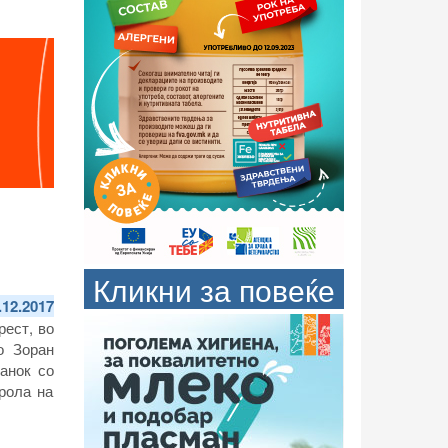
Кликни за повеќе
.12.2017
рест, во
о Зоран
анок со
рола на