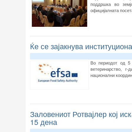
поддршка во земј
официјалната посета
Ќе се зајакнува институцион
Во периодот од 5 
ветеринарство, г
национални координ
Заловениот Ротвајлер кој ис
15 дена