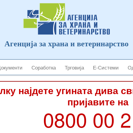
Агенција за храна и ветеринарство
Документи
Соработка
Трговија
Е-Системи
Од
лку најдете угината дива с
пријавите на
0800 00 