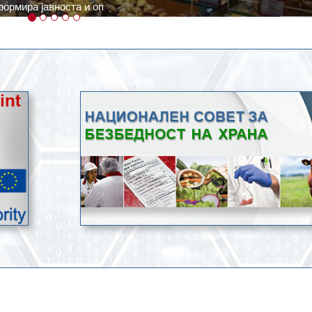
ратури, кое според метеоролозите во одредени региони ќе дости
ење со храна.