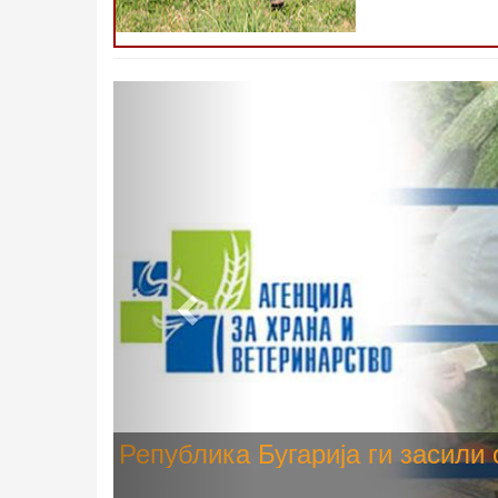
Претходно
Високите температури ризик од
животните