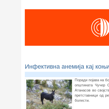
Инфективна анемија кај коњи
Поради појава на бо
општината Чучер С
Атанасов во својст
претставници од р
болести.