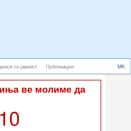
Select
носи со јавност
Публикации
your
langu
виња ве молиме да
210