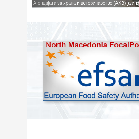
Новото најавено зголемување на дневните темпе
степени, ги зголемува ризиците од појава на тру