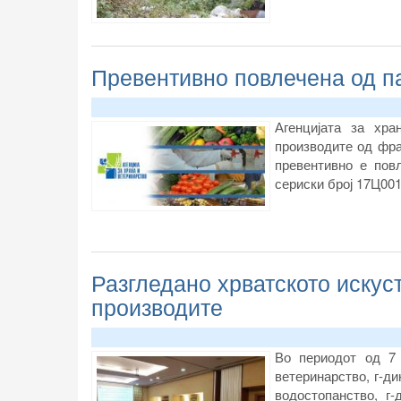
Превентивно повлечена од п
Агенцијата за хра
производите од фра
превентивно е пов
сериски број 17Ц001
Разгледано хрватското искус
производите
Во периодот од 7 
ветеринарство, г-д
водостопанство, г