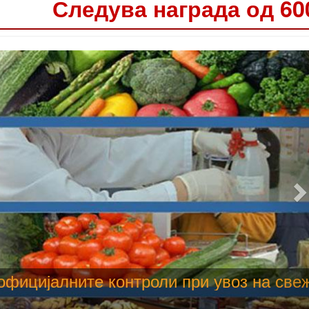
Следува награда од 60
 труење со храна, опасни се и за