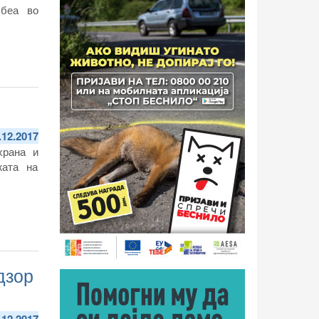
 беа во
.12.2017
храна и
жата на
дзор