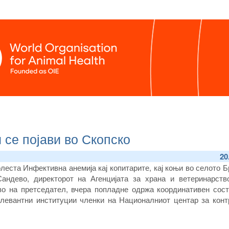
 се појави во Скопско
20
леста Инфективна анемија кај копитарите, кај коњи во селото Б
андево, директорот на Агенцијата за храна и ветеринарств
во на претседател, вчера попладне одржа координативен сост
елевантни институции членки на Националниот центар за конт