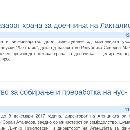
азарот храна за доенчиња на Лактали
12
на и ветеринарство доби известување од компанијата уво
нцуски “Лакталис”, дека од пазарот во Република Северна Мак
лечен производот детска храна за доeнчиња - Целија Експер
2838.
тво за собирање и преработка на нус-
11
до 8 декември 2017 година, директорот на Агенцијата за 
ин Зоран Атанасов, заедно со министерот за земјоделство, шум
-дин Љупчо Николовски, и директорот на Агенцијата за фин