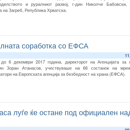
оделството и руралниот развој, г-дин Николче Бабовски,
 на Загреб, Република Хрватска.
алната соработка со ЕФСА
11
до 6 декември 2017 година, директорот на Агенцијата за 
-дин Зоран Атанасов, учествуваше на 66 состанок на мре
атори на Европската агенција за безбедност на храна (ЕФСА).
каса луѓе ќе остане под официален на