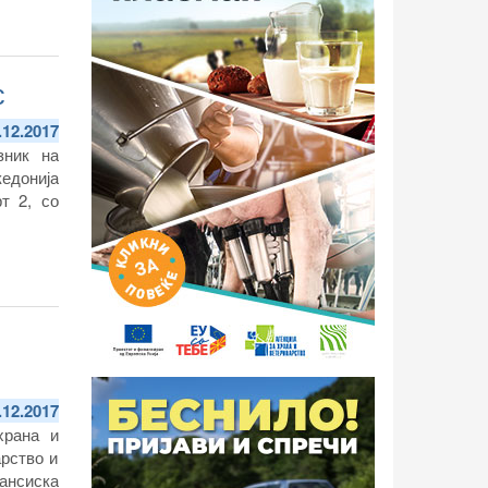
с
.12.2017
зник на
едонија
т 2, со
.12.2017
храна и
арство и
ансиска