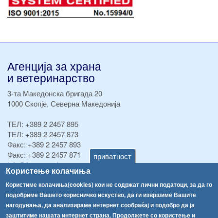
Агенција за храна
и ветеринарство
3-та Македонска бригада 20
1000 Скопје, Северна Македонија
ТЕЛ:
+389 2 2457 895
ТЕЛ:
+389 2 2457 873
Факс:
+389 2 2457 893
Факс:
+389 2 2457 871
приватност
info@fva.gov.mk
Користење колачиња
[АХВ-претходна страна]
Користиме колачиња(cookies) кои не содржат лични податоци, за да го
подобриме Вашето корисничко искуство, да ги извршиме Вашите
Соопштенија
Навигација
нагодувања, да анализираме интернет сообраќај и подобро да ја
Република Бугарија ги засили официјалните контроли при увоз на свежо овошје и зеленчук
заштитиме нашата интернет страна. Продолжете со користење и
Архива