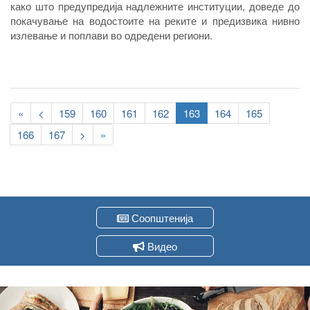
како што предупредија надлежните институции, доведе до
покачување на водостоите на реките и предизвика нивно
излевање и поплави во одредени региони.
Pagination
First
«
Previous
<
Page
159
Page
160
Page
161
Page
162
Current
163
Page
164
Page
165
page
page
page
Page
166
Page
167
Следна
>
Last
»
страна
page
Соопштенија
Видео