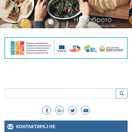
Пребарување
Преба
Search
КОНТАКТИРАЈ НЕ