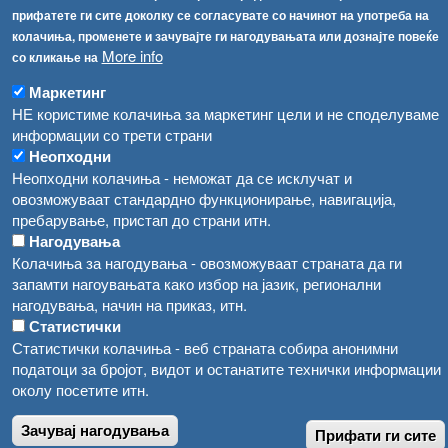
прифатете ги сите доколку се согласувате со начинот на употреба на
Високите температури ризик од труење со храна, опасни се и за животните
Регистри
колачиња, променете и зачувајте ги нагодувањата или дознајте повеќе
More info
со кликање на
Обрасци
Водата во Гостивар може да се користи како техничка, продолжува испораката на флаширана вода
Забрани
Маркетинг
Во Гостивар спроведени 70 вонредни контроли
НЕ користиме колачиња за маркетинг цели и не споделуваме
Огласи
информации со трети страни
Забраната за водата во Гостивар останува на сила, операторите да користат само технички безбедна вода
Неопходни
Неопходни колачиња - неможат да се исклучат и
овозможуваат стандардно функционирање, навигација,
пребарување, пристап до страни итн.
Нагодувања
Колачиња за нагодувања - овозможуваат страната да ги
запамти нагоувањата како избор на јазик, регионални
нагодувања, начин на приказ, итн.
Статистички
Статистички колачиња - веб страната собира анонимни
податоци за бројот, видот и останатите технички информации
околу посетите итн.
Зачувај нагодувања
Прифати ги сите