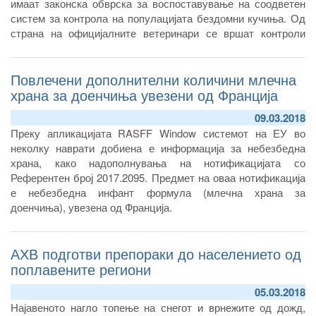
имаат законска обврска за воспоставување на соодветен
систем за контрола на популацијата бездомни кучиња. Од
страна на официјалните ветеринари се вршат контроли
дали локалните самоуправи имаат донесено план и
програми за контрола на популацијата бездомни кучиња и
Повлечени дополнителни количини млечна
во која фаза на реализација се во делот на изградба на
прифатилишта за бездомни животни, како најсоодветен
храна за доенчиња увезени од Франција
систем за контрола на популација на кучиња кој општините
09.03.2018
имаат законска обврска да го воспостават.
Преку апликацијата RASFF Window системот на ЕУ во
неколку наврати добиена е информација за небезбедна
храна, како надополнувања на нотификацијата со
Референтен број 2017.2095. Предмет на оваа нотификација
е небезбедна инфант формула (млечна храна за
доенчиња), увезена од Франција.
АХВ подготви препораки до населението од
поплавените региони
05.03.2018
Најавеното нагло топење на снегот и врнежите од дожд,