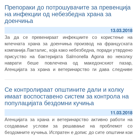
Препораки до потрошувачите за превенција
на инфекции од небезбедна храна за
доенчиња
13.03.2018
За да се превенираат инфекциите со користење на
млечната храна за доенчиња производ на француската
компанија Лакталис, која како небезбедна, поради утврдено
присуство на бактеријата Salmonella Agona во неколку
наврати беше повлечена од македонскиот пазар,
Агенцијата за храна и ветеринарство ги дава следниве
препораки до потрошувачите:
Се контролираат општините дали и колку
имаат воспоставено систем за контрола на
популацијата бездомни кучиња
11.03.2018
Агенцијата за храна и ветеринарство активно работи на
создавање услови за решавање на проблемот со
бездомните кучиња. Испратен е допис до сите општини кои