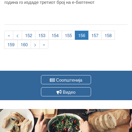
година го издаде третиот број на е-билтенот
Pagination
First
«
Previous
<
Page
152
Page
153
Page
154
Page
155
Current
156
Page
157
Page
158
page
page
page
Page
159
Page
160
Следна
>
Last
»
страна
page
Соопштенија
Видео