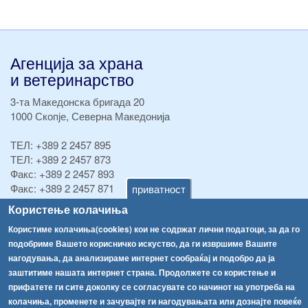
Агенција за храна
и ветеринарство
3-та Македонска бригада 20
1000 Скопје, Северна Македонија
ТЕЛ:
+389 2 2457 895
ТЕЛ:
+389 2 2457 873
Факс:
+389 2 2457 893
Факс:
+389 2 2457 871
приватност
info@fva.gov.mk
Користење колачиња
Користиме колачиња(cookies) кои не содржат лични податоци, за да го
[АХВ-претходна страна]
подобриме Вашето корисничко искуство, да ги извршиме Вашите
Соопштенија
Навигација
нагодувања, да анализираме интернет сообраќај и подобро да ја
Република Бугарија ги засили официјалните контроли при увоз на свежо овошје и зеленчук
заштитиме нашата интернет страна. Продолжете со користење и
Архива
прифатете ги сите доколку се согласувате со начинот на употреба на
Високите температури ризик од труење со храна, опасни се и за животните
Регистри
колачиња, променете и зачувајте ги нагодувањата или дознајте повеќе