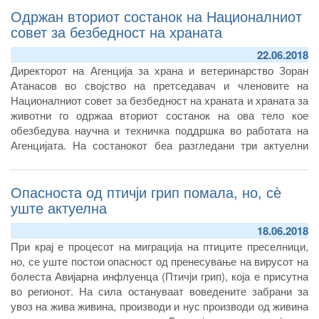
Одржан вториот состанок на Националниот
совет за безбедност на храната
22.06.2018
Директорот на Агенција за храна и ветеринарство Зоран
Атанасов во својство на претседавач и членовите на
Националниот совет за безбедност на храната и храната за
животни го одржаа вториот состанок на ова тело кое
обезбедува научна и техничка поддршка во работата на
Агенцијата. На состанокот беа разгледани три актуелни
теми во европски и светски рамки – има или не и колкав е
ризикот од употребата на инсектицидот Фипринил, секогаш
Опасноста од птичји грип помала, но, сѐ
актуелната тема за ГМО храната, за која науката,
институциите и бизнис секторот треба да отворат широка
уште актуелна
дебата, како и темата која од година во година станува се
18.06.2018
поактуелна, а која непосредно се однесува и ги засега и
При крај е процесот на миграција на птиците преселници,
луѓето и животните – антимикробната резистентност.
но, се уште постои опасност од пренесување на вирусот на
болеста Авијарна инфлуенца (Птичји грип), која е присутна
во регионот. На сила остануваат воведените забрани за
увоз на жива живина, производи и нус производи од живина