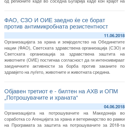
од регионите каде во соседна Бугарија каде кон крајот на
минатиот месец беше потврдено последното позитивно
жариште на болеста, како и забраните за увоз од неколку
ФАО, СЗО И ОИЕ заедно ќе се борат
европски земји.
против антимикробната резистентност
11.06.2018
Организацијата за храна и земјоделство на Обединетите
нации (ФАО), Светската здравствена организација (СЗО) и
Светската организација за здравствена заштита на
животните (ОИЕ) постигнаа согласност да ги интензивираат
заедничките активности за борба против заканите по
здравјето на луѓето, животните и животната средина.
Објавен третиот е - билтен на АХВ и ОПМ
„Потрошувачите и храната“
04.06.2018
Организацијата на потрошувачите на Македонија во
соработка со Агенцијата за храна и ветеринарство во рамки
на Програмата за заштита на потрошувачите за 2018-та