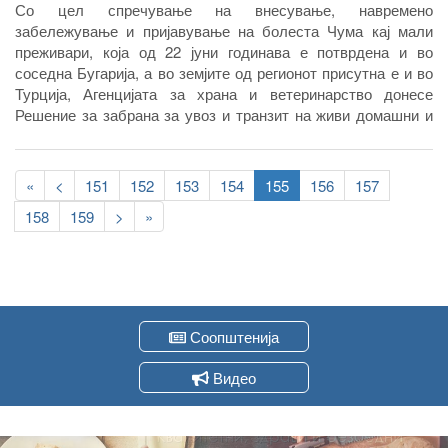
Со цел спречување на внесување, навремено
забележување и пријавување на болеста Чума кај мали
преживари, која од 22 јуни годинава е потврдена и во
соседна Бугарија, а во земјите од регионот присутна е и во
Турција, Агенцијата за храна и ветеринарство донесе
Решение за забрана за увоз и транзит на живи домашни и
диви мали преживари, семе, јајце клетки и емброни од
домашни и диви мали преживари, месо од домашни и диви
Pagination
мали праживари, производи и преработки од месо од
First
«
Previous
<
Page
151
Page
152
Page
153
Page
154
Current
155
Page
156
Page
157
домашни и диви мали преживари, млеко и производи од
page
page
page
Page
158
Page
159
Следна
>
Last
»
млеко од домашни и диви мали преживари, како и
страна
page
нуспроизводи од домашни и диви мали преживари во
Република Северна Македонија од Република Бугарија како
и мерки за брза реакција и успешно справување при
евентуална појава на болеста и кај нас.
Соопштенија
Видео