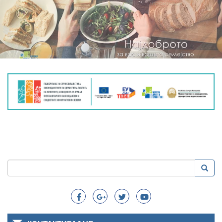
Пребарување
Преба
Search