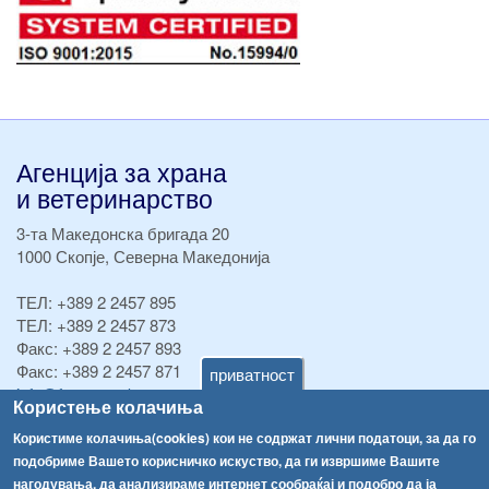
Агенција за храна
и ветеринарство
3-та Македонска бригада 20
1000 Скопје, Северна Македонија
ТЕЛ:
+389 2 2457 895
ТЕЛ:
+389 2 2457 873
Факс:
+389 2 2457 893
Факс:
+389 2 2457 871
приватност
info@fva.gov.mk
Користење колачиња
[АХВ-претходна страна]
Користиме колачиња(cookies) кои не содржат лични податоци, за да го
подобриме Вашето корисничко искуство, да ги извршиме Вашите
Соопштенија
Навигација
нагодувања, да анализираме интернет сообраќај и подобро да ја