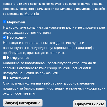
прифатете ги сите доколку се согласувате со начинот на употреба на
Високите температури ризик од труење со храна, опасни се и за животните
Регистри
колачиња, променете и зачувајте ги нагодувањата или дознајте повеќе
More info
со кликање на
Обрасци
Водата во Гостивар може да се користи како техничка, продолжува испораката на флаширана вода
Забрани
Маркетинг
Во Гостивар спроведени 70 вонредни контроли
НЕ користиме колачиња за маркетинг цели и не споделуваме
Огласи
информации со трети страни
Забраната за водата во Гостивар останува на сила, операторите да користат само технички безбедна вода
Неопходни
Неопходни колачиња - неможат да се исклучат и
овозможуваат стандардно функционирање, навигација,
пребарување, пристап до страни итн.
Нагодувања
Колачиња за нагодувања - овозможуваат страната да ги
запамти нагоувањата како избор на јазик, регионални
нагодувања, начин на приказ, итн.
Статистички
Статистички колачиња - веб страната собира анонимни
податоци за бројот, видот и останатите технички информации
околу посетите итн.
Зачувај нагодувања
Прифати ги сите