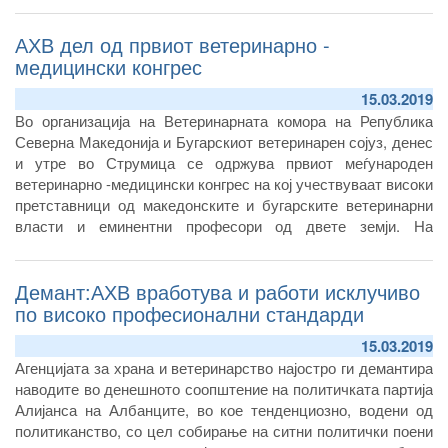
АХВ дел од првиот ветеринарно -
медицински конгрес
15.03.2019
Во организација на Ветеринарната комора на Република
Северна Македонија и Бугарскиот ветеринарен сојуз, денес
и утре во Струмица се одржува првиот меѓународен
ветеринарно -медицински конгрес на кој учествуваат високи
претставници од македонските и бугарските ветеринарни
власти и еминентни професори од двете земји. На
конгресот ќе бидат разменети сознанија и искуства од
областа на ветеринарната медицина со акцент на најновите
Демант:АХВ вработува и работи исклучиво
научни достигнувања во справувањето со зоонозите.
по високо професионални стандарди
15.03.2019
Агенцијата за храна и ветеринарство најостро ги демантира
наводите во денешното соопштение на политичката партија
Алијанса на Албанците, во кое тенденциозно, водени од
политиканство, со цел собирање на ситни политички поени