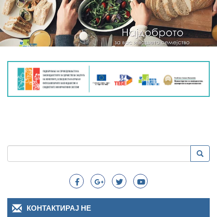
Пребарување
Преба
Search
КОНТАКТИРАЈ НЕ