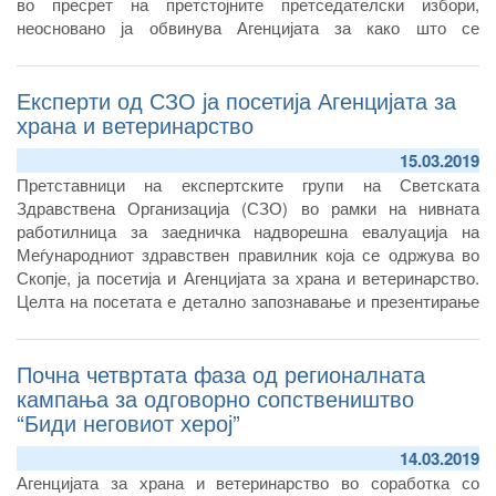
во пресрет на претстојните претседателски избори,
неосновано ја обвинува Агенцијата за како што се
истакнува во соопштението, континуирано дискриминирање
на Албанците.
Експерти од СЗО ја посетија Агенцијата за
храна и ветеринарство
15.03.2019
Претставници на експертските групи на Светската
Здравствена Организација (СЗО) во рамки на нивната
работилница за заедничка надворешна евалуација на
Меѓународниот здравствен правилник која се одржува во
Скопје, ја посетија и Агенцијата за храна и ветеринарство.
Целта на посетата е детално запознавање и презентирање
на активностите кои Агенцијата ги презема во областа на
јавното здравство, здравствената заштита на животните,
Почна четвртата фаза од регионалната
особено во делот на превентива и контрола на зоонозите,
безбедноста на храна и антимикробната резистенција.
кампања за одговорно сопствеништво
“Биди неговиот херој”
14.03.2019
Агенцијата за храна и ветеринарство во соработка со