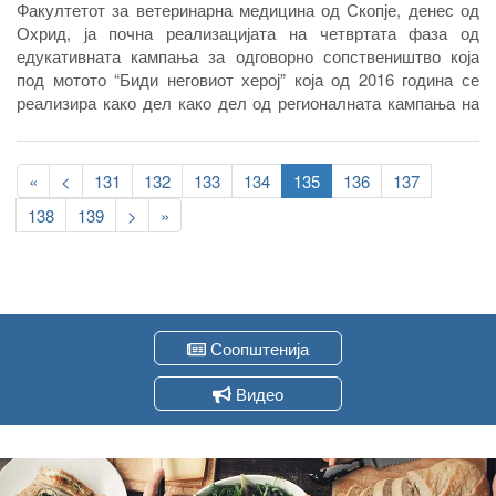
Факултетот за ветеринарна медицина од Скопје, денес од
Охрид, ја почна реализацијата на четвртата фаза од
едукативната кампања за одговорно сопствеништво која
под мотото “Биди неговиот херој” која од 2016 година се
реализира како дел како дел од регионалната кампања на
Светската организација за здравствена заштита на
животните - ОИЕ за подигнување на јавната свест за
Pagination
одговорното сопствеништво.
First
«
Previous
<
Page
131
Page
132
Page
133
Page
134
Current
135
Page
136
Page
137
page
page
page
Page
138
Page
139
Следна
>
Last
»
страна
page
Соопштенија
Видео