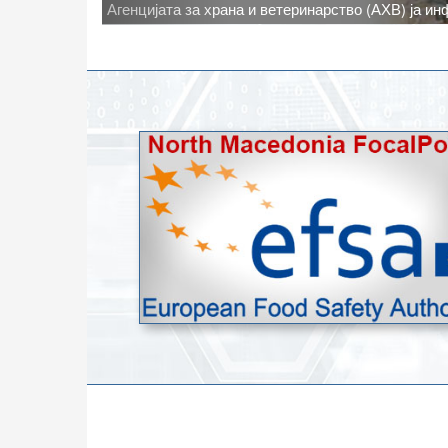
Новото најавено зголемување на дневните темпе
степени, ги зголемува ризиците од појава на тру