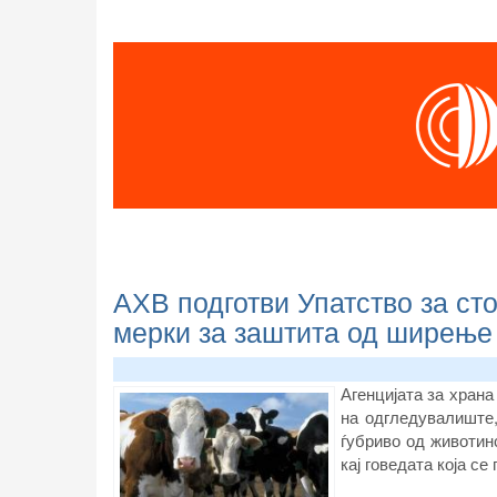
АХВ подготви Упатство за ст
мерки за заштита од ширење 
Агенцијата за храна
на одгледувалиште,
ѓубриво од животин
кај говедата која с