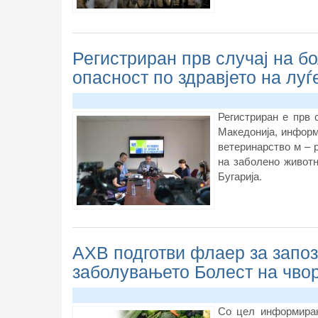
Регистриран прв случај на бо
опасност по здравјето на луѓ
Регистриран е прв 
Македонија, информ
ветеринарство м – 
на заболено животн
Бугарија.
АХВ подготви флаер за запо
заболувањето Болест на чво
Со цел информирањ