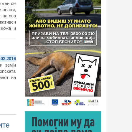
вотни се
и знаци,
т на ова
кативен
 кожа и
.02.2016
и земји
опската
анот на
ите