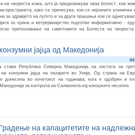
а на чвореста кожа, што ја предизвикува оваа болест, кои жи
аспространета, како се пренесува, кои се нејзините клинички 
на за здравјето на луѓето и за други прашања кои се однесуваа
јата за храна и ветреринарство подготви информативно - еду
лесно
препознавање на симптомите на Болеста на чвореста
е на потребните меерки за превенција и заштита.
конзумни јајца од Македонија
04
ја стави Република Северна Македонија на листата на трет
 на конзумни јајца на пазарите во Унија. Од страна на Евр
 е донесена во почетокот на годинава, кога е одобрен и пл
Македонија за контрола на Салмонела кај кокошките несилки.
 Градење на капацитетите на надлежн