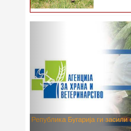
Претходно
Високите температури ризик од
животните