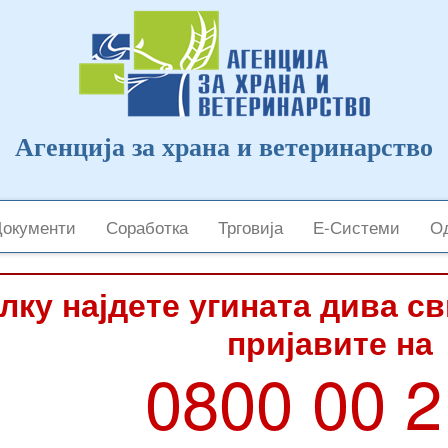
Агенција за храна и ветеринарство
Документи
Соработка
Трговија
Е-Системи
Од
лку најдете угината дива с
пријавите на
0800 00 