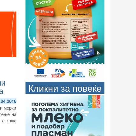
ни
Кликни за повеќе
а
.04.2016
ни мерки
тење на
та кожа