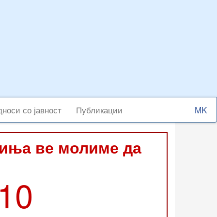
Select
носи со јавност
Публикации
your
langu
виња ве молиме да
210