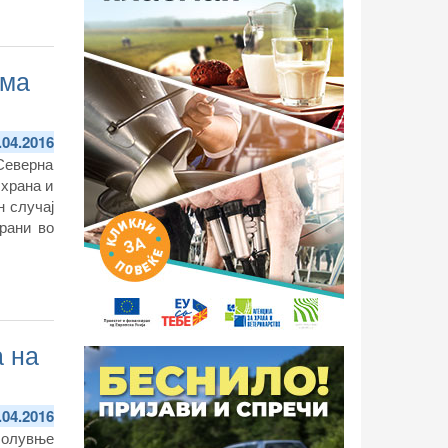
ема
.04.2016
 Северна
 храна и
н случај
рани во
а на
.04.2016
болувње