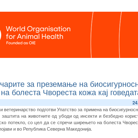
очарите за преземање на биосигурнос
на болеста Чвореста кожа кај говедат
24
 и ветеринарство подготви Упатство за примена на биосигурнос
 заштита на животните од убоди од инсекти и безбедно корис
ско потекло, со цел да се спречи ширењето на болеста Чворес
е појави и во Република Северна Македонија.