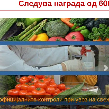
Следува награда од 60
 труење со храна, опасни се и за