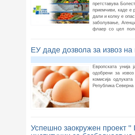
претставува Болест
приемчиви, каде е р
дали и колку е опас
заболување, Агенци
флаер со цел по
навремено преземањ
ЕУ даде дозвола за извоз на 
Европската унија 
одобрени за извоз
комисија одлуката
Република Северна 
Успешно заокружен проект ''