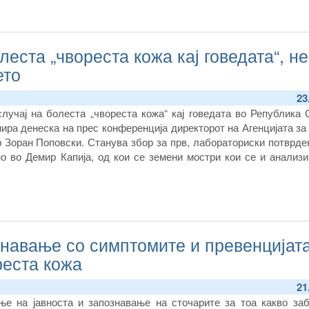
леста „чвореста кожа кај говедата“, н
ето
23
случај на болеста „чвореста кожа“ кај говедата во Република
ира денеска на прес конференција директорот на Агенцијата за
р Зоран Поповски. Станува збор за прв, лабораториски потврде
о во Демир Капија, од кои се земени мостри кои се и анализи
знавање со симптомите и превенцијат
реста кожа
21
е на јавноста и запознавање на сточарите за тоа какво за