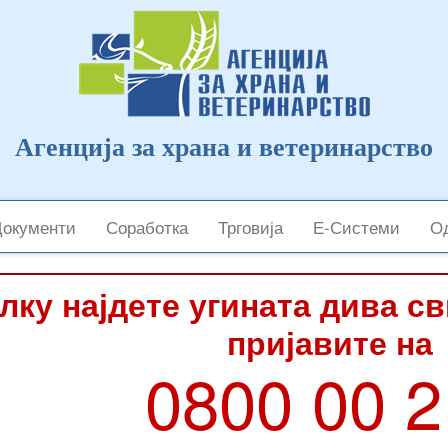
Агенција за храна и ветеринарство
Документи
Соработка
Трговија
Е-Системи
Од
лку најдете угината дива с
пријавите на
0800 00 