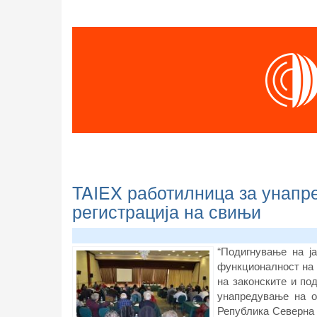
TAIEX работилница за унапр
регистрација на свињи
“Подигнување на ј
функционалност на 
на законските и под
унапредување на о
Република Северна М