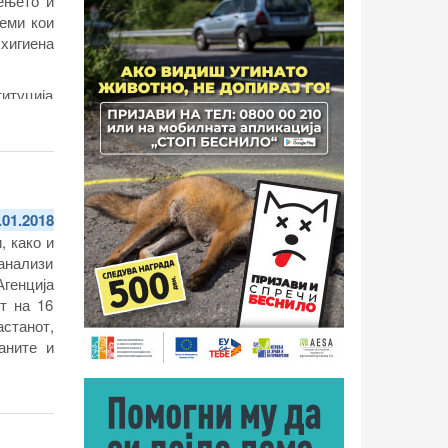
ењето и
теми кои
 хигиена
итуција
ганизира
а.
.01.2018
, како и
 анализи
Агенција
т на 16
астанот,
аните и
во Момин