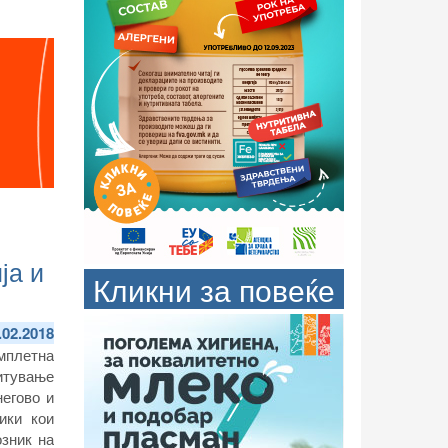
ја и
Кликни за повеќе
.02.2018
мплетна
читување
негово и
ики кои
озник на