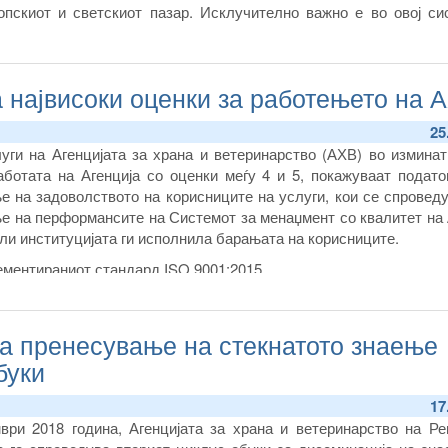
опскиот и светскиот пазар. Исклучително важно е во овој си
 сите одгледувачи на овој тип животни, односно дури и о
едно животно, за да може да се воспостави поголема конт
 највисоки оценки за работењето на 
25
уги на Агенцијата за храна и ветеринарство (АХВ) во изминат
работата на Агенција со оценки меѓу 4 и 5, покажуваат подат
е на задоволството на корисниците на услуги, кои се спровед
е на перформансите на Системот за менаџмент со квалитет на 
ли институцијата ги исполнила барањата на корисниците.
ментираниот стандард ISO 9001:2015, ...
за пренесување на стекнатото знаење
буки
17
ври 2018 година, Агенцијата за храна и ветеринарство на Ре