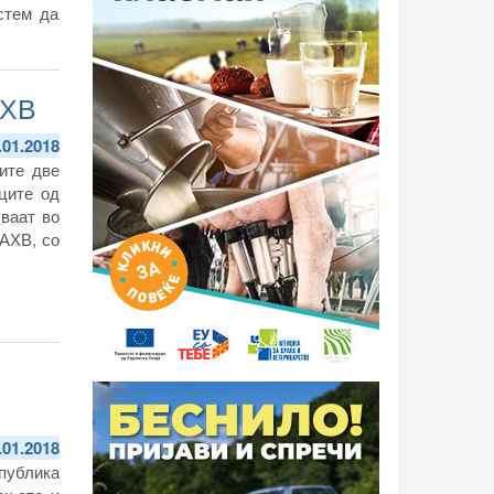
стем да
ние кои
рола на
АХВ
.01.2018
ите две
оците од
уваат во
АХВ, со
.01.2018
публика