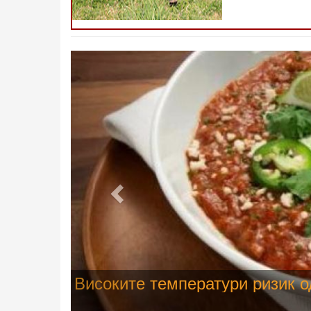
Претходно
Водата во Гостивар може да с
испораката на флаширана во