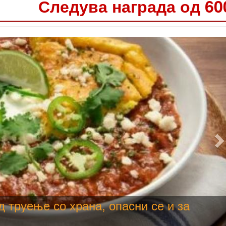
Следува награда од 60
е користи како техничка, продолжува
да