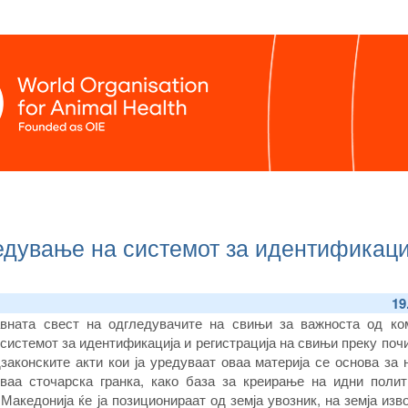
едување на системот за идентификаци
19
авната свест на одгледувачите на свињи за важноста од ко
системот за идентификација и регистрација на свињи преку по
законските акти кои ја уредуваат оваа материја се основа за 
ваа сточарска гранка, како база за креирање на идни полит
акедонија ќе ја позиционираат од земја увозник, на земја изв