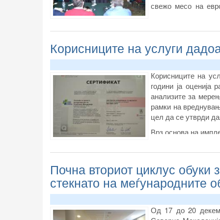
свежо месо на евр
бидат интегрирани
одгледуваат само 
болестите.
Корисниците на услуги дадоа
Корисниците на усл
години ја оценија 
анализите за мерењ
рамки на вреднувањ
цел да се утврди да
Врз основа на импле
Почна вториот циклус обуки 
стекнато на меѓународните о
Од 17 до 20 декем