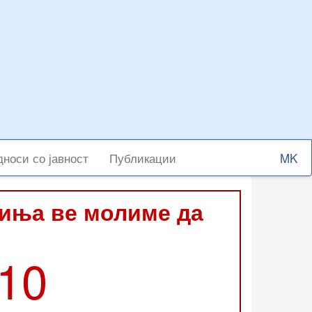
Select
носи со јавност
Публикации
your
langu
виња ве молиме да
210