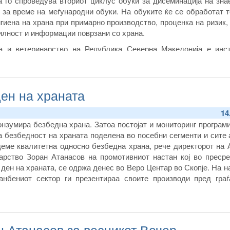
 го спроведува вториот циклус обуки за дисеминација на зна
 за време на меѓународни обуки. На обуките ќе се обработат 
гиена на храна при примарно производство, проценка на ризик,
илност и информации поврзани со храна.
на и ветеринарство на Република Северна Македонија е инст
лизирани обуки “Подобра обука за побезбедна храна” кои ги ор
 во областа на безбедност на храната и ветеринарната политик
ен на храната
14
нзумира безбедна храна. Затоа постојат и мониторинг програми
а безбедност на храната поделена во посебни сегменти и сите
деме квалитетна односно безбедна храна, рече директорот на 
арство Зоран Атанасов на промотивниот настан кој во пресре
ден на храната, се одржа денес во Веро Центар во Скопје. На н
анбениот сектор ги презентираа своите производи пред граѓ
ОС Детско село и пунктот за бездомни лица на Црвениот крст 
н Атанасов за весникот Вечер