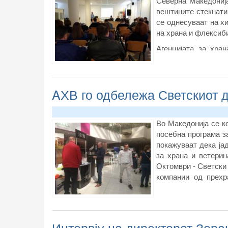
Северна Македонија
вештините стекнати
се однесуваат на хи
на храна и флексиб
Агенцијата за хра
корисник на специја
Европската комисија
AХВ го одбележа Светскиот д
Во Македонија се ко
посебна програма з
покажуваат дека ја
за храна и ветерин
Октомври - Светски 
компании од прехр
донираа храна за С
Поток.
Интервју на директорот Зора