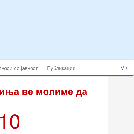
Select
носи со јавност
Публикации
your
langu
виња ве молиме да
210