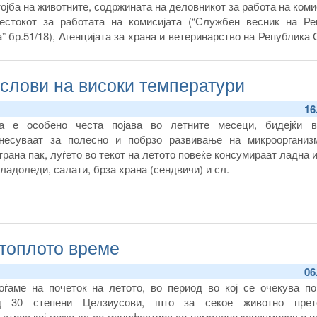
ојба на животните, содржината на деловникот за работа на коми
естокот за работата на комисијата (“Службен весник на Ре
 бр.51/18), Агенцијата за храна и ветеринарство на Република
а соопштение за покажување на интерес за именување на пет ч
 стручни и научни лица од областа на заштитата и благососто
услови на високи температури
 лице претставник на невладините организации заради фо
 и благосостојба на животните.
16
а е особено честа појава во летните месеци, бидејќи в
несуваат за полесно и побрзо развивање на микроорганиз
трана пак, луѓето во текот на летото повеќе консумираат ладна 
сладоледи, салати, брза храна (сендвичи) и сл.
 топлото време
06
оѓаме на почеток на летото, во период во кој се очекува по
д 30 степени Целзиусови, што за секое животно прет
 стрес кој може да се манифестира со намалено консумирање н