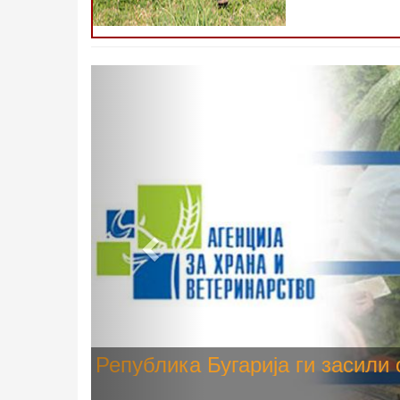
Претходно
Високите температури ризик од
животните