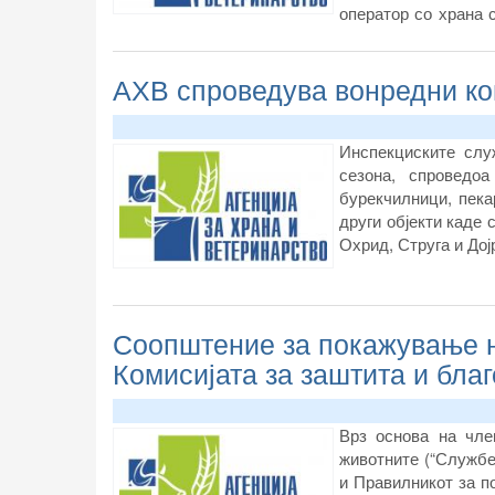
оператор со храна 
храната, вклучител
дератизација.
АХВ спроведува вонредни ко
Инспекциските слу
сезона, спроведоа
бурекчилници, пека
други објекти каде 
Охрид, Струга и Дој
Соопштение за покажување н
Комисијата за заштита и бла
Врз основа на член
животните (“Службен
и Правилникот за п