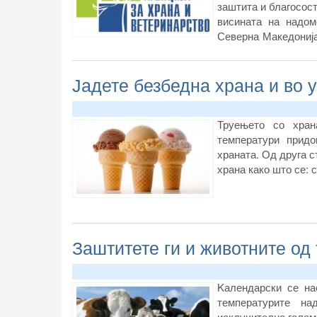
заштита и благосост
висината на надом
Северна Македонија”
Македонија објавув
редот на истакнати
Јадете безбедна храна и во 
животните и едно
Комисија за заштита
Труењето со хран
температури придо
храната. Од друга с
храна како што се: 
Заштитете ги и животните од
Kалендарски се на
температурите на
исклучително голем