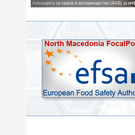
Новото најавено зголемување на дневните темпе
степени, ги зголемува ризиците од појава на тру