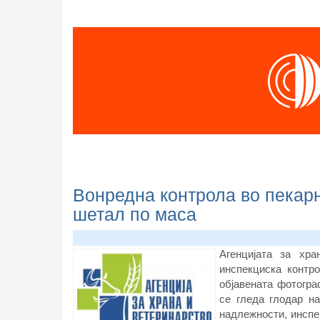
Вонредна контрола во пекар
шетал по маса
Агенцијата за хр
инспекциска контр
објавената фотограф
се гледа глодар н
надлежности, инспе