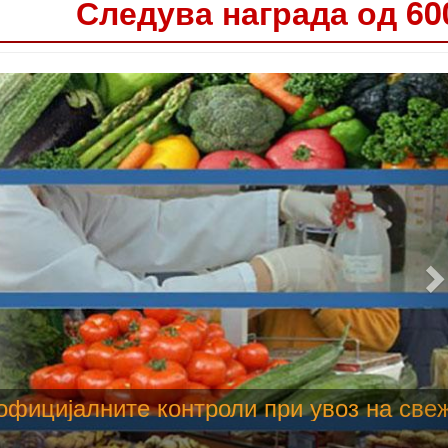
Следува награда од 60
 труење со храна, опасни се и за