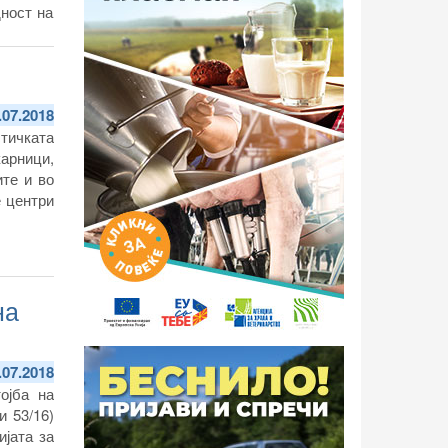
ност на
екција и
.07.2018
тичката
арници,
те и во
е центри
на
.07.2018
ојба на
и 53/16)
јата за