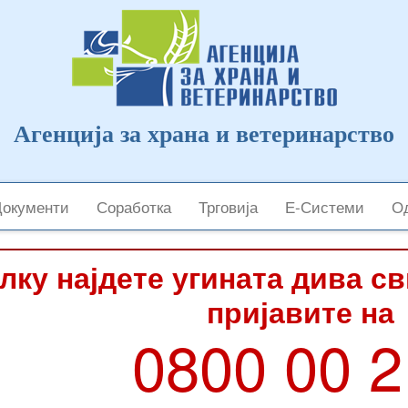
Агенција за храна и ветеринарство
Документи
Соработка
Трговија
Е-Системи
Од
лку најдете угината дива с
пријавите на
0800 00 