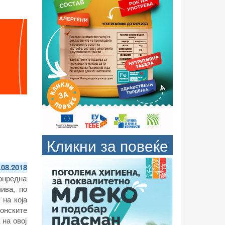
Кликни за повеќе
.08.2018
онредна
ива, по
 на која
онските
 на овој