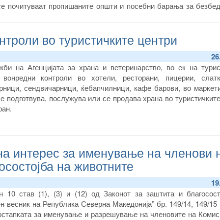
се почитуваат пропишаните општи и посебни барања за безбед
но и тоа дали се спроведени мерките за дезинфекција, дезинс
нтроли во туристичките центри
26
жби на Агенцијата за храна и ветеринарство, во ек на турис
 вонредни контроли во хотели, ресторани, пицерии, слатк
рници, сендвичарници, ќебапчилници, кафе барови, во маркети
се подготвува, послужува или се продава храна во туристичкит
ран.
а интерес за именување на членови 
госостојба на животните
19
 10 став (1), (3) и (12) од Законот за заштита и благосост
 весник на Република Северна Македонија” бр. 149/14, 149/15 
остапката за именување и разрешување на членовите на Комиси