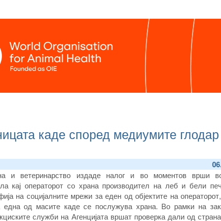
ницата каде според медиумите глодар
06
ана и ветеринарство издаде налог и во моментов врши в
ола кај операторот со храна производител на леб и бели печ
ија на социјалните мрежи за еден од објектите на операторот,
а една од масите каде се послужува храна. Во рамки на зак
кциските служби на Агенцијата вршат проверка дали од страна