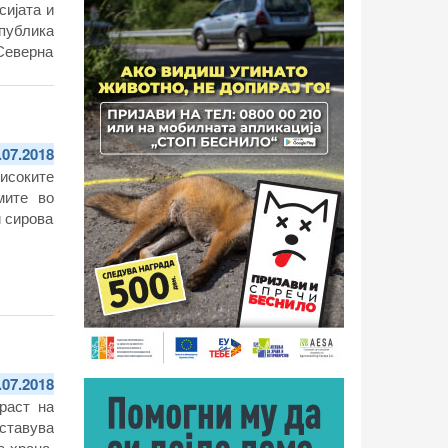
сијата и
публика
 Северна
лена од
јбата на
рмирање
.07.2018
исоките
мите во
и сирова
.07.2018
раст на
ставува
а храна,