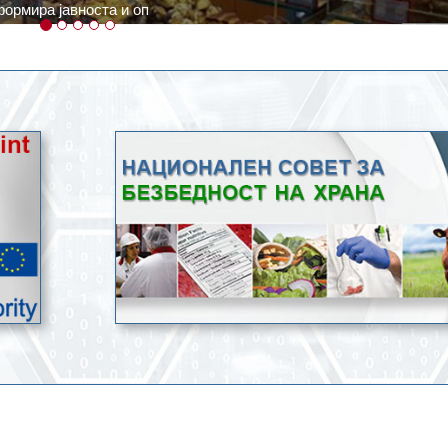
ратури, кое според метеоролозите во одредени региони ќе дости
ење со храна.