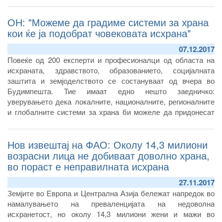
на граничните премини при увоз на живина, месо и нус
ОН: "Можеме да градиме системи за храна
производи од месо од живина.
кои ќе ја подобрат човековата исхрана"
07.12.2017
Повеќе од 200 експерти и професионалци од областа на
исхраната, здравството, образованието, социјалната
заштита и земјоделството се состануваат од вчера во
Будимпешта. Тие имаат едно нешто заедничко:
уверувањето дека локалните, националните, регионалните
и глобалните системи за храна би можеле да придонесат
многу повеќе за да го подобрат начинот на исхрана на
луѓето.
Нов извештај на ФАО: Околу 14,3 милиони
возрасни лица не добиваат доволно храна,
во пораст е неправилната исхрана
27.11.2017
Земјите во Европа и Централна Азија бележат напредок во
намалувањето на преваленцијата на недоволна
исхранетост, но околу 14,3 милиони жени и мажи во