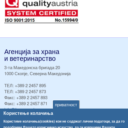
Агенција за храна
и ветеринарство
3-та Македонска бригада 20
1000 Скопје, Северна Македонија
ТЕЛ:
+389 2 2457 895
ТЕЛ:
+389 2 2457 873
Факс:
+389 2 2457 893
Факс:
+389 2 2457 871
приватност
info@fva.gov.mk
Користење колачиња
[АХВ-претходна страна]
Користиме колачиња(cookies) кои не содржат лични податоци, за да го
подобриме Вашето корисничко искуство, да ги извршиме Вашите