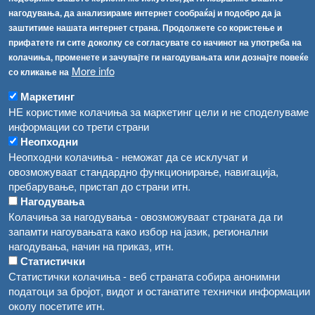
Соопштенија
Навигација
нагодувања, да анализираме интернет сообраќај и подобро да ја
Република Бугарија ги засили официјалните контроли при увоз на свежо овошје и зеленчук
заштитиме нашата интернет страна. Продолжете со користење и
Архива
прифатете ги сите доколку се согласувате со начинот на употреба на
Високите температури ризик од труење со храна, опасни се и за животните
Регистри
колачиња, променете и зачувајте ги нагодувањата или дознајте повеќе
More info
Обрасци
со кликање на
Водата во Гостивар може да се користи како техничка, продолжува испораката на флаширана вода
Забрани
Маркетинг
Во Гостивар спроведени 70 вонредни контроли
НЕ користиме колачиња за маркетинг цели и не споделуваме
Огласи
информации со трети страни
Забраната за водата во Гостивар останува на сила, операторите да користат само технички безбедна вода
Неопходни
Неопходни колачиња - неможат да се исклучат и
овозможуваат стандардно функционирање, навигација,
пребарување, пристап до страни итн.
Нагодувања
Колачиња за нагодувања - овозможуваат страната да ги
запамти нагоувањата како избор на јазик, регионални
нагодувања, начин на приказ, итн.
Статистички
Статистички колачиња - веб страната собира анонимни
податоци за бројот, видот и останатите технички информации
околу посетите итн.