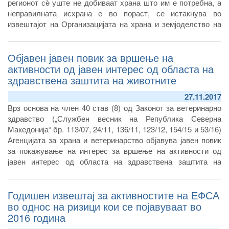
регионот сè уште не добиваат храна што им е потребна, а
неправилната исхрана е во пораст, се истакнува во
извештајот на Организацијата на храна и земјоделство на
Обединетите нации (ФАО) објавен на 4.12.2017 година.
Објавен јавен повик за вршење на
активности од јавен интерес од областа на
здравствена заштита на животните
27.11.2017
Врз основа на член 40 став (8) од Законот за ветеринарно
здравство („Службен весник на Република Северна
Македонија“ бр. 113/07, 24/11, 136/11, 123/12, 154/15 и 53/16)
Агенцијата за храна и ветеринарство објавува јавен повик
за покажување на интерес за вршење на активности од
јавен интерес од областа на здравствена заштита на
животните.
Годишен извештај за активностите на ЕФСА
во однос на ризици кои се појавуваат во
2016 година