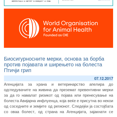
Биосигурносните мерки, основа за борба
против појавата и ширењето на болеста
Птичји грип
07.12.2017
Агенцијата за храна и ветеринарство апелира до
одгледувачите на живина да преземат превентивни мерки
за да го намалат ризикот од појава или пренесување на
болеста Авијарна инфлуенца, која веќе е присутна во некои
од соседните и земјите од регионот. Следејќи ја состојбата
со оваа болест, од страна на Агенцијата, зајакнати се
активниот и пасивниот надзор, а засилени се и контролите