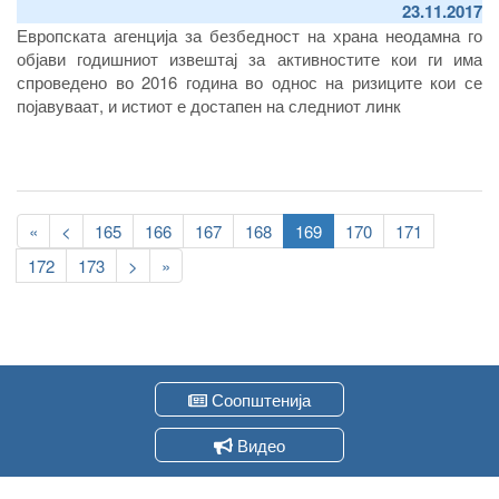
23.11.2017
Европската агенција за безбедност на храна неодамна го
објави годишниот извештај за активностите кои ги има
спроведено во 2016 година во однос на ризиците кои се
појавуваат, и истиот е достапен на следниот линк
Pagination
First
«
Previous
<
Page
165
Page
166
Page
167
Page
168
Current
169
Page
170
Page
171
page
page
page
Page
172
Page
173
Следна
>
Last
»
страна
page
Соопштенија
Видео