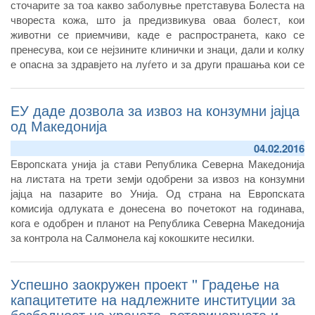
сточарите за тоа какво заболувње претставува Болеста на
чвореста кожа, што ја предизвикува оваа болест, кои
животни се приемчиви, каде е распространета, како се
пренесува, кои се нејзините клинички и знаци, дали и колку
е опасна за здравјето на луѓето и за други прашања кои се
однесуваат на ова заболување, Агенцијата за храна и
ветреринарство подготви информативно - едукативен
ЕУ даде дозвола за извоз на конзумни јајца
флаер со цел полесно
препознавање на симптомите на
Болеста на чвореста кожа и навремено преземање на
од Македонија
потребните меерки за превенција и заштита.
04.02.2016
Европската унија ја стави Република Северна Македонија
на листата на трети земји одобрени за извоз на конзумни
јајца на пазарите во Унија. Од страна на Европската
комисија одлуката е донесена во почетокот на годинава,
кога е одобрен и планот на Република Северна Македонија
за контрола на Салмонела кај кокошките несилки.
Успешно заокружен проект '' Градење на
капацитетите на надлежните институции за
безбедност на храната, ветеринарната и