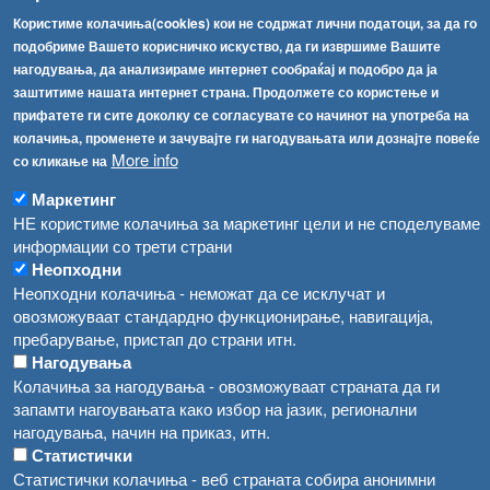
[АХВ-претходна страна]
Користиме колачиња(cookies) кои не содржат лични податоци, за да го
Соопштенија
Навигација
подобриме Вашето корисничко искуство, да ги извршиме Вашите
нагодувања, да анализираме интернет сообраќај и подобро да ја
Република Бугарија ги засили официјалните контроли при увоз на свежо овошје и зеленчук
Архива
заштитиме нашата интернет страна. Продолжете со користење и
прифатете ги сите доколку се согласувате со начинот на употреба на
Високите температури ризик од труење со храна, опасни се и за животните
Регистри
колачиња, променете и зачувајте ги нагодувањата или дознајте повеќе
More info
Обрасци
со кликање на
Водата во Гостивар може да се користи како техничка, продолжува испораката на флаширана вода
Забрани
Маркетинг
Во Гостивар спроведени 70 вонредни контроли
НЕ користиме колачиња за маркетинг цели и не споделуваме
Огласи
информации со трети страни
Забраната за водата во Гостивар останува на сила, операторите да користат само технички безбедна вода
Неопходни
Неопходни колачиња - неможат да се исклучат и
овозможуваат стандардно функционирање, навигација,
пребарување, пристап до страни итн.
Нагодувања
Колачиња за нагодувања - овозможуваат страната да ги
запамти нагоувањата како избор на јазик, регионални
нагодувања, начин на приказ, итн.
Статистички
Статистички колачиња - веб страната собира анонимни