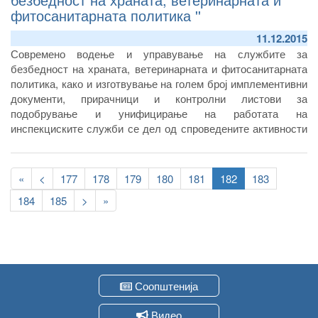
фитосанитарната политика ''
11.12.2015
Современо водење и управување на службите за
безбедност на храната, ветеринарната и фитосанитарната
политика, како и изготвување на голем број имплементивни
документи, прирачници и контролни листови за
подобрување и унифицирање на работата на
инспекциските служби се дел од спроведените активности
од проектот „Јакнење на институционалните капацитети за
безбедност на храната и фитосанитарната политика“.
Pagination
First
«
Previous
<
Page
177
Page
178
Page
179
Page
180
Page
181
Current
182
Page
183
page
page
page
Page
184
Page
185
Следна
>
Last
»
страна
page
Соопштенија
Видео