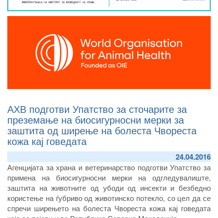
АХВ подготви Упатство за сточарите за
преземање на биосигурносни мерки за
заштита од ширење на болеста Чвореста
кожа кај говедата
24.04.2016
Агенцијата за храна и ветеринарство подготви Упатство за
примена на биосигурносни мерки на одгледувалиште,
заштита на животните од убоди од инсекти и безбедно
користење на ѓубриво од животинско потекло, со цел да се
спречи ширењето на болеста Чвореста кожа кај говедата