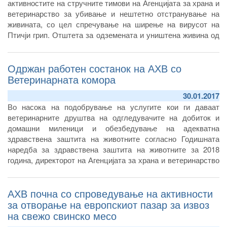
активностите на стручните тимови на Агенцијата за храна и
ветеринарство за убивање и нештетно отстранување на
живината, со цел спречување на ширење на вирусот на
Птичји грип. Отштета за одземената и уништена живина од
државата ќе добијат сите сопственици на птици и живина,
согласно извршениот попис во домаќинствата.
Одржан работен состaнок на АХВ со
Ветеринарната комора
30.01.2017
Во насока на подобрување на услугите кои ги даваат
ветеринарните друштва на одгледувачите на добиток и
домашни миленици и обезбедување на адекватна
здравствена заштита на животните согласно Годишната
наредба за здравствена заштита на животните за 2018
година, директорот на Агенцијата за храна и ветеринарство
Зоран Атанасов, на иницијатива на Ветеринарната комора
на Република Северна Македонија, во петокот одржа
АХВ почна со спроведување на активности
работен состанок со претставници на ветеринарните
друштва од земјава.
за отворање на европскиот пазар за извоз
на свежо свинско месо