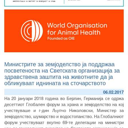
Министрите за земјоделство ја поддржаа
посветеноста на Светската организација за
здравствена заштита на животните да ја
обликуваат иднината на сточарството
06.02.2017
На 20 јануари 2018 година во Берлин, Германија се одржа
десеттиот Глобален форум за храна и земјоделство на кој
учествуваше и г-дин Љупчо Николовски, Министер за
земјоделство, шумарство и водостопанство. На Глобалниот
форум учествуваат вкупно 69-те делегации на министри