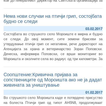
кои до генералниот директор на Светската организација за
здравствена заштита на животните (ОИЕ) и Организацијата
за храна и земјоделство (ФАО) доставија документ со
Нема нови случаи на птичји грип, состојбата
предлози за преземање активности во насока на
дефинирање иднината на поодржливо, одговорно и
будно се следи
ефикасно сточарско производство.
03.02.2017
Состојбата во струшкото село Мороиште е мирна и будно
се следи. До овој момент, сите земени брисеви за
утврдување птичји грип се негативни, рече директорот на
Агенцијата за храна и ветеринарство Зоран Поповски.
Денеска, информира Поповски, се врши мониторинг во
Мороишта и околните села во радиус од три километри. За
овие пет дена вирусот не е проширен, но не може да се
каже дека е исклучено болеста да се појави на друго место
Соопштение:Кривична пријава за
зашто се шири и преку дивите птици.
сопствениците од Мороишта ако не ја дадат
живината за уништување
01.02.2017
Во струшкото село Мороишта каде е потврдено присуство
на болеста Птичји грип од типот АH5N8, продолжуваат