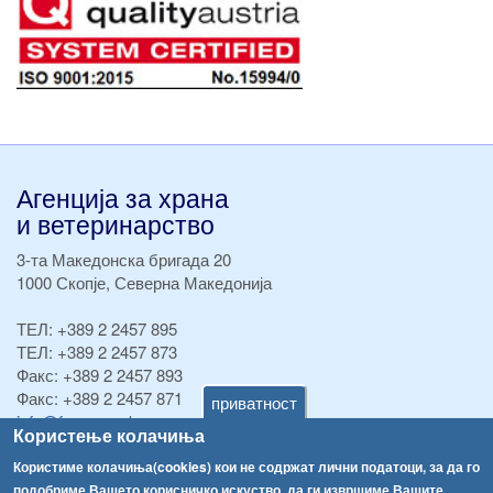
Агенција за храна
и ветеринарство
3-та Македонска бригада 20
1000 Скопје, Северна Македонија
ТЕЛ:
+389 2 2457 895
ТЕЛ:
+389 2 2457 873
Факс:
+389 2 2457 893
Факс:
+389 2 2457 871
приватност
info@fva.gov.mk
Користење колачиња
[АХВ-претходна страна]
Користиме колачиња(cookies) кои не содржат лични податоци, за да го
подобриме Вашето корисничко искуство, да ги извршиме Вашите