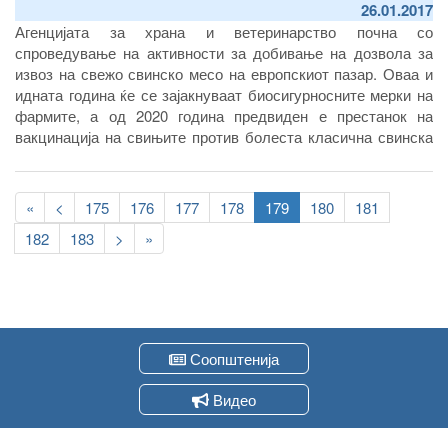
26.01.2017
Агенцијата за храна и ветеринарство почна со
спроведување на активности за добивање на дозвола за
извоз на свежо свинско месо на европскиот пазар. Оваа и
идната година ќе се зајакнуваат биосигурносните мерки на
фармите, а од 2020 година предвиден е престанок на
вакцинација на свињите против болеста класична свинска
чума, по што, ќе побара од Европската унија, Република
Северна Македонија да добие статус на слободна земја за
Pagination
извоз на свежо свинско месо на европскиот пазар.
First
«
Previous
<
Page
175
Page
176
Page
177
Page
178
Current
179
Page
180
Page
181
page
page
page
Page
182
Page
183
Следна
>
Last
»
страна
page
Соопштенија
Видео