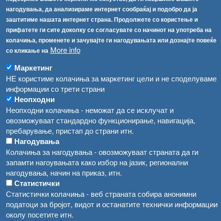
Соопштенија
Навигација
нагодувања, да анализираме интернет сообраќај и подобро да ја
Република Бугарија ги засили официјалните контроли при увоз на свежо овошје и зеленчук
заштитиме нашата интернет страна. Продолжете со користење и
Архива
прифатете ги сите доколку се согласувате со начинот на употреба на
Високите температури ризик од труење со храна, опасни се и за животните
Регистри
колачиња, променете и зачувајте ги нагодувањата или дознајте повеќе
More info
Обрасци
со кликање на
Водата во Гостивар може да се користи како техничка, продолжува испораката на флаширана вода
Забрани
Маркетинг
Во Гостивар спроведени 70 вонредни контроли
НЕ користиме колачиња за маркетинг цели и не споделуваме
Огласи
информации со трети страни
Забраната за водата во Гостивар останува на сила, операторите да користат само технички безбедна вода
Неопходни
Неопходни колачиња - неможат да се исклучат и
овозможуваат стандардно функционирање, навигација,
пребарување, пристап до страни итн.
Нагодувања
Колачиња за нагодувања - овозможуваат страната да ги
запамти нагоувањата како избор на јазик, регионални
нагодувања, начин на приказ, итн.
Статистички
Статистички колачиња - веб страната собира анонимни
податоци за бројот, видот и останатите технички информации
околу посетите итн.