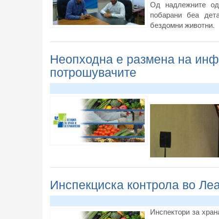
Од надлежните од 
побарани беа дет
бездомни животни.
Неопходна е размена на инфо
потрошувачите
Инспекциска контрола во Леа
Инспектори за хран