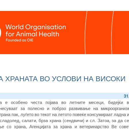
А ХРАНАТА ВО УСЛОВИ НА ВИСОКИ
31
а е особено честа појава во летните месеци, бидејќи в
несуваат за полесно и побрзо развивање на микроорганиз
трана пак, луѓето во текот на летото повеќе консумираат ладна 
сладолед, салати, брза храна (сендвичи) и сл. Затоа, за да с
ње со храна, Агенцијата за храна и ветеринарство Ве сове