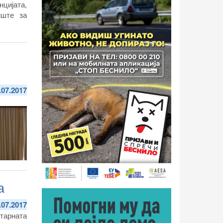
цијата,
иште за
.07.2017
а
.07.2017
итарната