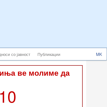
Select
носи со јавност
Публикации
your
langu
виња ве молиме да
210