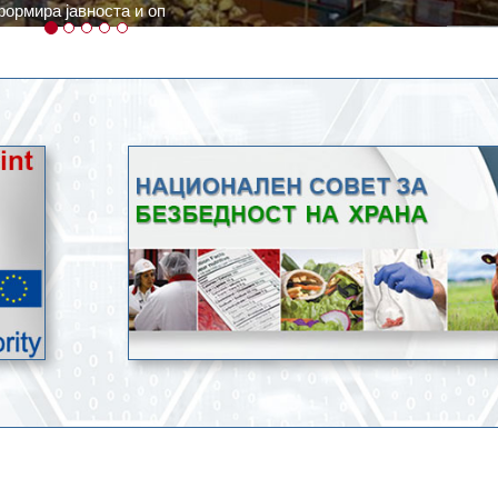
ратури, кое според метеоролозите во одредени региони ќе дости
ење со храна.