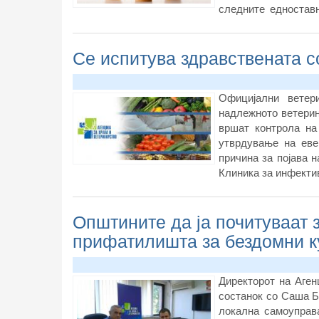
следните едностав
избор, набавка
Се испитува здравствената с
Официјални ветер
надлежното ветерин
вршат контрола на
утврдување на еве
причина за појава н
Клиника за инфекти
Општините да ја почитуваат 
прифатилишта за бездомни 
Директорот на Аген
состанок со Саша Б
локална самоуправ