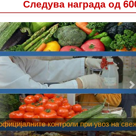
Следува награда од 60
 труење со храна, опасни се и за