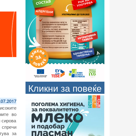
Кликни за повеќе
.07.2017
исоките
мите во
и сирова
е спречи
тува за