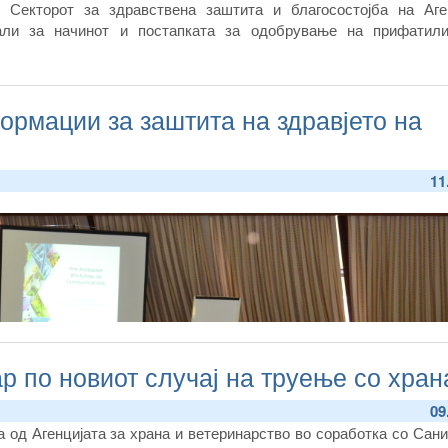
Секторот за здравствена заштита и благосостојба на Аген
али за начинот и постапката за одобрување на прифатил
рмации за заштита на здравјето на
11
р по новиот случај на труење со хран
09
а од Агенцијата за храна и ветеринарство во соработка со Сан