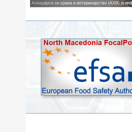
Новото најавено зголемување на дневните темпе
степени, ги зголемува ризиците од појава на тру