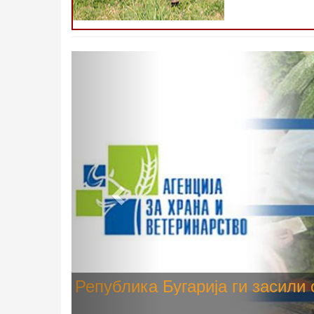
Претходно
Високите температури ризик од
животните