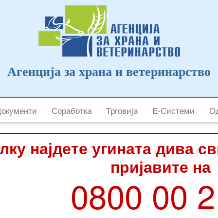
Агенција за храна и ветеринарство
Документи
Соработка
Трговија
Е-Системи
Од
лку најдете угината дива с
пријавите на
0800 00 