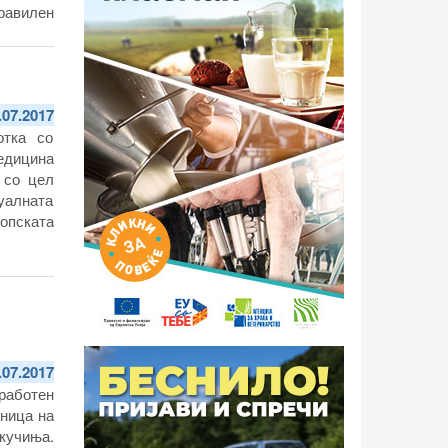
равилен
.07.2017
отка со
едицина
 со цел
уалната
копската
.07.2017
работен
иница на
кучиња.