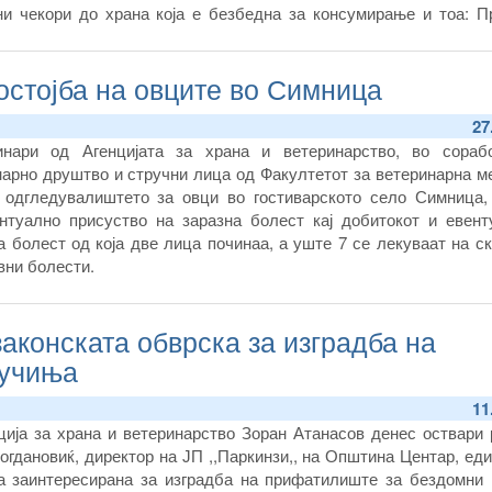
ни чекори до храна која е безбедна за консумирање и тоа: П
остојба на овците во Симница
27
инари од Агенцијата за храна и ветеринарство, во сораб
арно друштво и стручни лица од Факултетот за ветеринарна м
 одгледувалиштето за овци во гостиварското село Симница,
нтуално присуство на заразна болест кај добитокот и евент
а болест од која две лица починаа, а уште 7 се лекуваат на с
вни болести.
законската обврска за изградба на
кучиња
11
ција за храна и ветеринарство Зоран Атанасов денес оствари 
огдановиќ, директор на ЈП ,,Паркинзи,, на Општина Центар, ед
а заинтересирана за изградба на прифатилиште за бездомни 